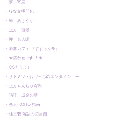
・夢 寄席
・粋な文明開化
・鮮 あざやか
・上方 百景
・極 名人噺
・楽器カフェ 『すずらん亭』
・★笑わせnight！★
・CSもえよせ
・サトミツ・ねづっちのエンタメショー
・上方やんちゃ寄席
・嗚呼、成金の壁
・恋人-KOITO-指南
・桂三若 落語の図書館