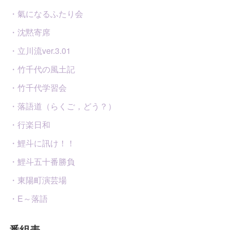
・氣になるふたり会
・沈黙寄席
・立川流ver.3.01
・竹千代の風土記
・竹千代学習会
・落語道（らくご，どう？）
・行楽日和
・鯉斗に訊け！！
・鯉斗五十番勝負
・東陽町演芸場
・E～落語
番組表