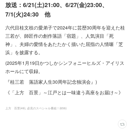
放送：6/21(土)21:00、6/27(金)23:00、
7/1(火)24:30 他
六代目桂文枝の愛弟子で2024年に芸歴30周年を迎えた桂
三若が、師匠作の創作落語「宿題」、人気演目「死
神」、夫婦の愛情をあたたかく描いた屈指の人情噺「芝
浜」を披露する。
(2025年1月19日かつしかシンフォニーヒルズ・アイリス
ホールにて収録。
『桂三若 落語家人生30周年記念独演会』)
《「上方 百景」～江戸とは一味違う高座をお届け～》
上方 百景
(
49
)
必見のスペシャル番組！
(
656
)