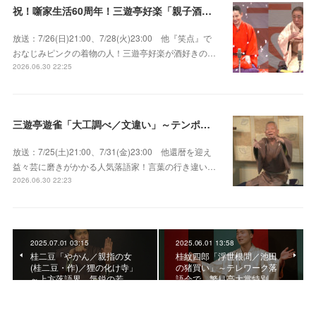
祝！噺家生活60周年！三遊亭好楽「親子酒」錦笑亭満堂「桜ん坊」～満堂フェス2026
放送：7/26(日)21:00、7/28(火)23:00 他『笑点』で
おなじみピンクの着物の人！三遊亭好楽が酒好きの…
2026.06.30 22:25
三遊亭遊雀「大工調べ／文違い」～テンポよくたたみかける語り口で人気・実力とも屈指！
放送：7/25(土)21:00、7/31(金)23:00 他還暦を迎え
益々芸に磨きがかかる人気落語家！言葉の行き違い…
2026.06.30 22:23
2025.07.01 03:15
2025.06.01 13:58
桂二豆「やかん／親指の女
桂紋四郎「浮世根問／池田
(桂二豆・作)／狸の化け寺」
の猪買い」～テレワーク落
～上方落語界、気鋭の若…
語会で、繁昌亭大賞特別…