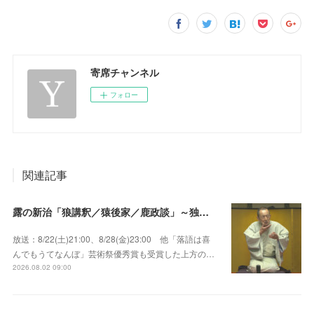
寄席チャンネル
フォロー
関連記事
露の新治「狼講釈／猿後家／鹿政談」～独演会は毎回満員御礼！上方の人気重鎮落語家！
放送：8/22(土)21:00、8/28(金)23:00 他「落語は喜
んでもうてなんぼ」芸術祭優秀賞も受賞した上方の…
2026.08.02 09:00