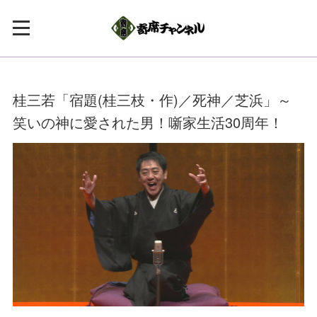
桂三若「宿題(桂三枝・作)／死神／芝浜」～
笑いの神に愛された男！噺家生活30周年！