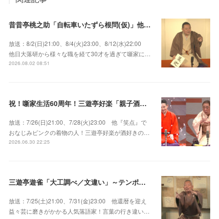
昔昔亭桃之助「自転車いたずら根問(仮)」他～師匠・桃太郎のいない初めての桜の季節の独演会！
放送：8/2(日)21:00、8/4(火)23:00、8/12(水)22:00
他日大落研から様々な職を経て30才を過ぎて噺家に…
2026.08.02 08:51
祝！噺家生活60周年！三遊亭好楽「親子酒」錦笑亭満堂「桜ん坊」～満堂フェス2026
放送：7/26(日)21:00、7/28(火)23:00 他『笑点』で
おなじみピンクの着物の人！三遊亭好楽が酒好きの…
2026.06.30 22:25
三遊亭遊雀「大工調べ／文違い」～テンポよくたたみかける語り口で人気・実力とも屈指！
放送：7/25(土)21:00、7/31(金)23:00 他還暦を迎え
益々芸に磨きがかかる人気落語家！言葉の行き違い…