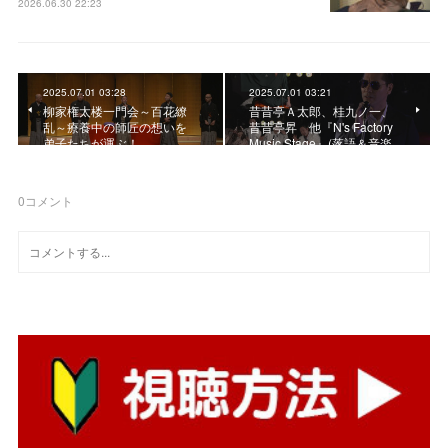
2026.06.30 22:23
2025.07.01 03:28
2025.07.01 03:21
柳家権太楼一門会～百花繚
昔昔亭Ａ太郎、桂九ノ一、
乱～療養中の師匠の想いを
昔昔亭昇 他『N's Factory
弟子たちが運ぶ！
Music Stage』(落語＆音楽…
0
コメント