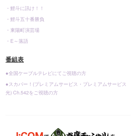
・鯉斗に訊け！！
・鯉斗五十番勝負
・東陽町演芸場
・E～落語
番組表
●全国ケーブルテレビにてご視聴の方
●スカパー！(プレミアムサービス・プレミアムサービス
光) Ch.542をご視聴の方