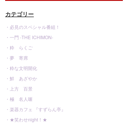
カテゴリー
・必見のスペシャル番組！
・一門 -THE ICHIMON-
・粋 らくご
・夢 寄席
・粋な文明開化
・鮮 あざやか
・上方 百景
・極 名人噺
・楽器カフェ 『すずらん亭』
・★笑わせnight！★