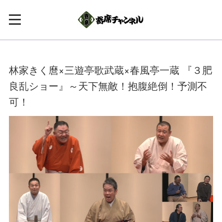
林家きく麿×三遊亭歌武蔵×春風亭一蔵 『３肥
良乱ショー』～天下無敵！抱腹絶倒！予測不
可！