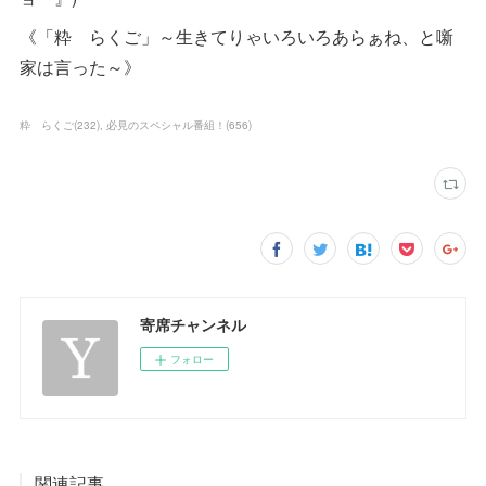
《「粋 らくご」～生きてりゃいろいろあらぁね、と噺
家は言った～》
粋 らくご
(
232
)
必見のスペシャル番組！
(
656
)
寄席チャンネル
フォロー
関連記事