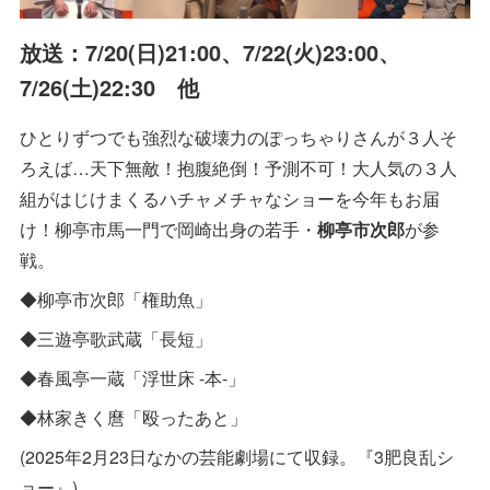
放送：7/20(日)21:00、7/22(火)23:00、
7/26(土)22:30 他
ひとりずつでも強烈な破壊力のぽっちゃりさんが３人そ
ろえば…天下無敵！抱腹絶倒！予測不可！大人気の３人
組がはじけまくるハチャメチャなショーを今年もお届
け！柳亭市馬一門で岡崎出身の若手・
柳亭市次郎
が参
戦。
◆柳亭市次郎「権助魚」
◆三遊亭歌武蔵「長短」
◆春風亭一蔵「浮世床 -本-」
◆林家きく麿「殴ったあと」
(2025年2月23日なかの芸能劇場にて収録。『3肥良乱シ
ョー』)