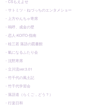
・CSもえよせ
・サトミツ・ねづっちのエンタメショー
・上方やんちゃ寄席
・嗚呼、成金の壁
・恋人-KOITO-指南
・桂三若 落語の図書館
・氣になるふたり会
・沈黙寄席
・立川流ver.3.01
・竹千代の風土記
・竹千代学習会
・落語道（らくご，どう？）
・行楽日和