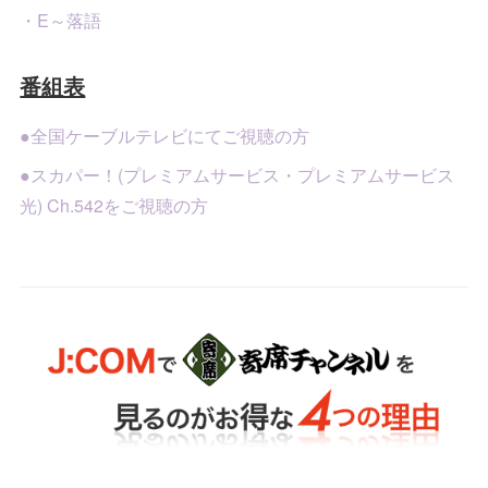
・E～落語
番組表
●全国ケーブルテレビにてご視聴の方
●スカパー！(プレミアムサービス・プレミアムサービス
光) Ch.542をご視聴の方