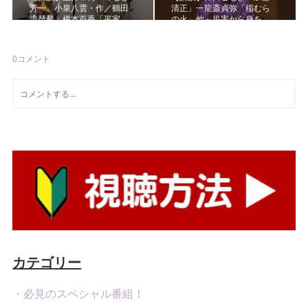
芳一」小泉八雲・作／鶴田
清正」一龍斎貞弥「稲むら
流琵琶：榎本百香「平家…
の火」他～災害から身を…
0
コメント
カテゴリー
・必見のスペシャル番組！