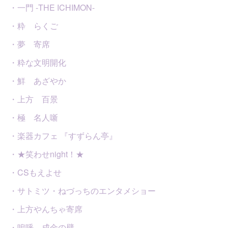
・一門 -THE ICHIMON-
・粋 らくご
・夢 寄席
・粋な文明開化
・鮮 あざやか
・上方 百景
・極 名人噺
・楽器カフェ 『すずらん亭』
・★笑わせnight！★
・CSもえよせ
・サトミツ・ねづっちのエンタメショー
・上方やんちゃ寄席
・嗚呼、成金の壁