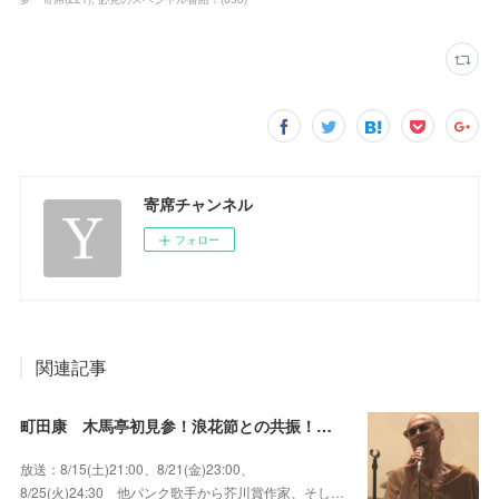
寄席チャンネル
フォロー
関連記事
町田康 木馬亭初見参！浪花節との共振！～マチダ地蔵尊 他
放送：8/15(土)21:00、8/21(金)23:00、
8/25(火)24:30 他パンク歌手から芥川賞作家、そし…