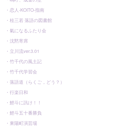
・恋人-KOITO-指南
・桂三若 落語の図書館
・氣になるふたり会
・沈黙寄席
・立川流ver.3.01
・竹千代の風土記
・竹千代学習会
・落語道（らくご，どう？）
・行楽日和
・鯉斗に訊け！！
・鯉斗五十番勝負
・東陽町演芸場