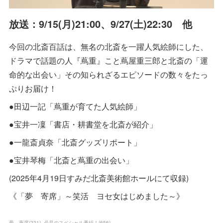
放送：9/15(月)21:00、9/27(土)22:30 他
今回の北斎百話は、無名の北斎を一躍人気絵師にした、
ドラマで話題の人『蔦重』こと蔦屋重三郎と北斎の「運
命的な出会い」その知られざるエピソードの数々をたっ
ぷりお届け！
●田辺一記「蔦重が育てた人気絵師」
●宝井一凜「書店・耕書堂を北斎が紹介」
●一龍斎貞奈「北斎グッズリポート」
●宝井琴梅「北斎と蔦重の出会い」
(2025年4月19日すみだ北斎美術館ホールにて収録)
《「夢 寄席」～笑活 ヨセ女はじめました～》
夢 寄席
(
221
)
必見のスペシャル番組！
(
656
)