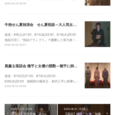
2026.08.02 08:58
牛抱せん夏独演会 せん夏怪談～大人気女性怪談師とっておきの背筋も凍る…
放送：8/8(土)21:00、8/14(金)23:00、8/18(火)25:00
他稲川淳二『怪談グランプリ』で優勝した実力派！…
2026.08.02 08:57
風薫る落語会 種平と女優の競艶～種平に師事した女優たちが百花繚乱に咲き誇る大人気落語会
放送：8/16(日)21:00、8/18(火)22:00、
8/26(水)22:00 他昭和の爆笑王・初代三平に師事し…
2026.08.02 08:56
2025.10.01 16:42
2025.08.31 15:27
【講談】宝井琴梅「耳なし
【講談】神田こなぎ「加藤