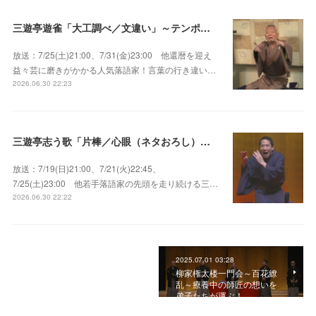
三遊亭遊雀「大工調べ／文違い」～テンポよくたたみかける語り口で人気・実力とも屈指！
放送：7/25(土)21:00、7/31(金)23:00 他還暦を迎え
益々芸に磨きがかかる人気落語家！言葉の行き違い…
2026.06.30 22:23
三遊亭志う歌「片棒／心眼（ネタおろし）／百年目」～すべてが規格外の天才肌！
放送：7/19(日)21:00、7/21(火)22:45、
7/25(土)23:00 他若手落語家の先頭を走り続ける三…
2026.06.30 22:22
2025.07.01 03:28
柳家権太楼一門会～百花繚
乱～療養中の師匠の想いを
弟子たちが運ぶ！