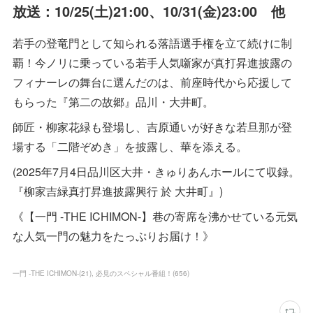
放送：10/25(土)21:00、10/31(金)23:00 他
若手の登竜門として知られる落語選手権を立て続けに制
覇！今ノリに乗っている若手人気噺家が真打昇進披露の
フィナーレの舞台に選んだのは、前座時代から応援して
もらった『第二の故郷』品川・大井町。
師匠・柳家花緑も登場し、吉原通いが好きな若旦那が登
場する「二階ぞめき」を披露し、華を添える。
(2025年7月4日品川区大井・きゅりあんホールにて収録。
『柳家吉緑真打昇進披露興行 於 大井町』)
《【一門 -THE ICHIMON-】巷の寄席を沸かせている元気
な人気一門の魅力をたっぷりお届け！》
一門 -THE ICHIMON-
(
21
)
必見のスペシャル番組！
(
656
)