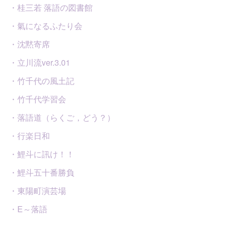
・桂三若 落語の図書館
・氣になるふたり会
・沈黙寄席
・立川流ver.3.01
・竹千代の風土記
・竹千代学習会
・落語道（らくご，どう？）
・行楽日和
・鯉斗に訊け！！
・鯉斗五十番勝負
・東陽町演芸場
・E～落語