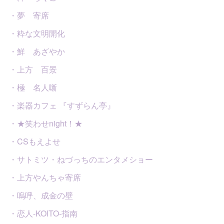
・夢 寄席
・粋な文明開化
・鮮 あざやか
・上方 百景
・極 名人噺
・楽器カフェ 『すずらん亭』
・★笑わせnight！★
・CSもえよせ
・サトミツ・ねづっちのエンタメショー
・上方やんちゃ寄席
・嗚呼、成金の壁
・恋人-KOITO-指南