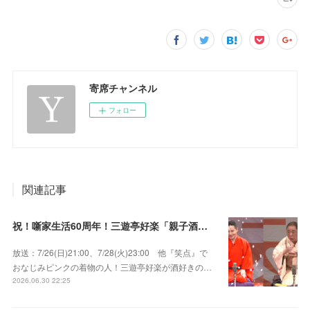
寄席チャンネル
フォロー
関連記事
祝！噺家生活60周年！三遊亭好楽「親子酒」錦笑亭満堂「桜ん坊」～満堂フェス2026
放送：7/26(日)21:00、7/28(火)23:00 他『笑点』で
おなじみピンクの着物の人！三遊亭好楽が酒好きの…
2026.06.30 22:25