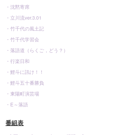
・沈黙寄席
・立川流ver.3.01
・竹千代の風土記
・竹千代学習会
・落語道（らくご，どう？）
・行楽日和
・鯉斗に訊け！！
・鯉斗五十番勝負
・東陽町演芸場
・E～落語
番組表