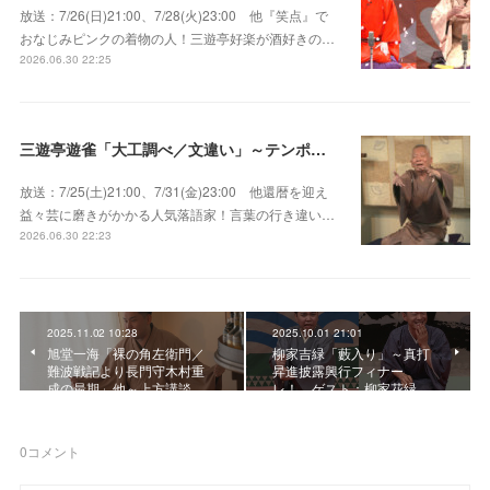
放送：7/26(日)21:00、7/28(火)23:00 他『笑点』で
おなじみピンクの着物の人！三遊亭好楽が酒好きの…
2026.06.30 22:25
三遊亭遊雀「大工調べ／文違い」～テンポよくたたみかける語り口で人気・実力とも屈指！
放送：7/25(土)21:00、7/31(金)23:00 他還暦を迎え
益々芸に磨きがかかる人気落語家！言葉の行き違い…
2026.06.30 22:23
2025.11.02 10:28
2025.10.01 21:01
旭堂一海「裸の角左衛門／
柳家吉緑「藪入り」～真打
難波戦記より長門守木村重
昇進披露興行フィナー
成の最期」他～上方講談…
レ！ ゲスト：柳家花緑
0
コメント