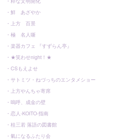
・粋な文明開化
・鮮 あざやか
・上方 百景
・極 名人噺
・楽器カフェ 『すずらん亭』
・★笑わせnight！★
・CSもえよせ
・サトミツ・ねづっちのエンタメショー
・上方やんちゃ寄席
・嗚呼、成金の壁
・恋人-KOITO-指南
・桂三若 落語の図書館
・氣になるふたり会