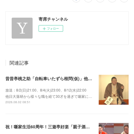
寄席チャンネル
フォロー
関連記事
昔昔亭桃之助「自転車いたずら根問(仮)」他～師匠・桃太郎のいない初めての桜の季節の独演会！
放送：8/2(日)21:00、8/4(火)23:00、8/12(水)22:00
他日大落研から様々な職を経て30才を過ぎて噺家に…
2026.08.02 08:51
祝！噺家生活60周年！三遊亭好楽「親子酒」錦笑亭満堂「桜ん坊」～満堂フェス2026