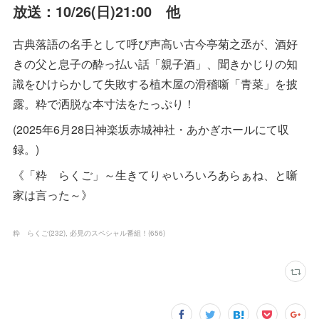
放送：10/26(日)21:00 他
古典落語の名手として呼び声高い古今亭菊之丞が、酒好
きの父と息子の酔っ払い話「親子酒」、聞きかじりの知
識をひけらかして失敗する植木屋の滑稽噺「青菜」を披
露。粋で洒脱な本寸法をたっぷり！
(2025年6月28日神楽坂赤城神社・あかぎホールにて収
録。)
《「粋 らくご」～生きてりゃいろいろあらぁね、と噺
家は言った～》
粋 らくご
(
232
)
必見のスペシャル番組！
(
656
)