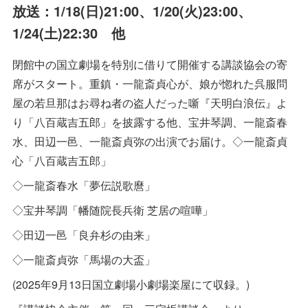
放送：1/18(日)21:00、1/20(火)23:00、
1/24(土)22:30 他
閉館中の国立劇場を特別に借りて開催する講談協会の寄
席がスタート。重鎮・一龍斎貞心が、娘が惚れた呉服問
屋の若旦那はお尋ね者の盗人だった噺『天明白浪伝』よ
り「八百蔵吉五郎」を披露する他、宝井琴調、一龍斎春
水、田辺一邑、一龍斎貞弥の出演でお届け。◇一龍斎貞
心「八百蔵吉五郎」
◇一龍斎春水「夢伝説歌麿」
◇宝井琴調「幡随院長兵衛 芝居の喧嘩」
◇田辺一邑「良弁杉の由来」
◇一龍斎貞弥「馬場の大盃」
(2025年9月13日国立劇場小劇場楽屋にて収録。)