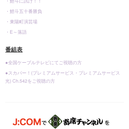
・鯉斗に訊け！！
・鯉斗五十番勝負
・東陽町演芸場
・E～落語
番組表
●全国ケーブルテレビにてご視聴の方
●スカパー！(プレミアムサービス・プレミアムサービス
光) Ch.542をご視聴の方