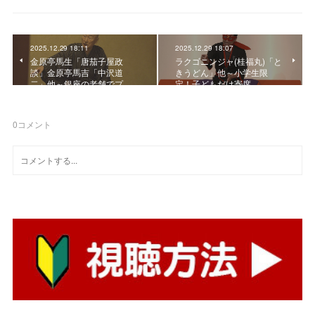
2025.12.29 18:11
2025.12.29 18:07
金原亭馬生「唐茄子屋政
ラクゴニンジャ(桂福丸)「と
談」金原亭馬吉「中沢道
きうどん」他～小学生限
二」他～銀座の老舗でプ…
定！子どもだけ寄席
0
コメント