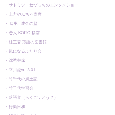
・サトミツ・ねづっちのエンタメショー
・上方やんちゃ寄席
・嗚呼、成金の壁
・恋人-KOITO-指南
・桂三若 落語の図書館
・氣になるふたり会
・沈黙寄席
・立川流ver.3.01
・竹千代の風土記
・竹千代学習会
・落語道（らくご，どう？）
・行楽日和