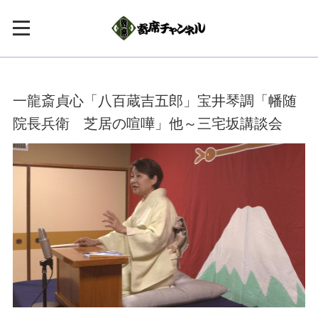
一龍斎貞心「八百蔵吉五郎」宝井琴調「幡随
院長兵衛 芝居の喧嘩」他～三宅坂講談会