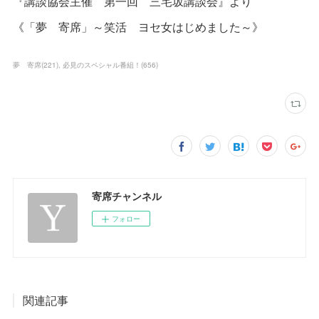
『講談協会主催 第一回 三宅坂講談会』より
《「夢 寄席」～笑活 ヨセ女はじめました～》
夢 寄席
(
221
)
必見のスペシャル番組！
(
656
)
寄席チャンネル
フォロー
関連記事