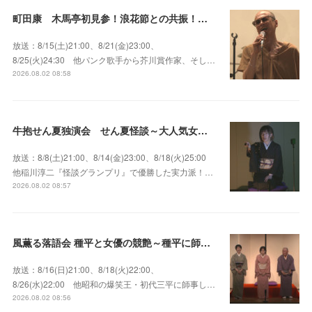
町田康 木馬亭初見参！浪花節との共振！～マチダ地蔵尊 他
放送：8/15(土)21:00、8/21(金)23:00、
8/25(火)24:30 他パンク歌手から芥川賞作家、そし…
2026.08.02 08:58
牛抱せん夏独演会 せん夏怪談～大人気女性怪談師とっておきの背筋も凍る…
放送：8/8(土)21:00、8/14(金)23:00、8/18(火)25:00
他稲川淳二『怪談グランプリ』で優勝した実力派！…
2026.08.02 08:57
風薫る落語会 種平と女優の競艶～種平に師事した女優たちが百花繚乱に咲き誇る大人気落語会
放送：8/16(日)21:00、8/18(火)22:00、
8/26(水)22:00 他昭和の爆笑王・初代三平に師事し…
2026.08.02 08:56