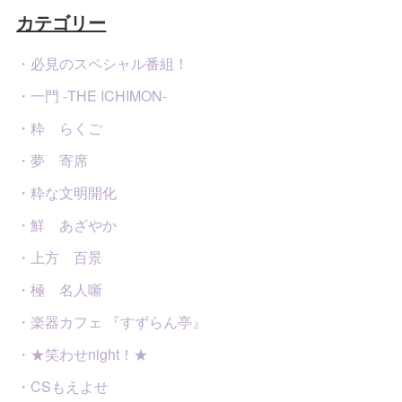
カテゴリー
・必見のスペシャル番組！
・一門 -THE ICHIMON-
・粋 らくご
・夢 寄席
・粋な文明開化
・鮮 あざやか
・上方 百景
・極 名人噺
・楽器カフェ 『すずらん亭』
・★笑わせnight！★
・CSもえよせ