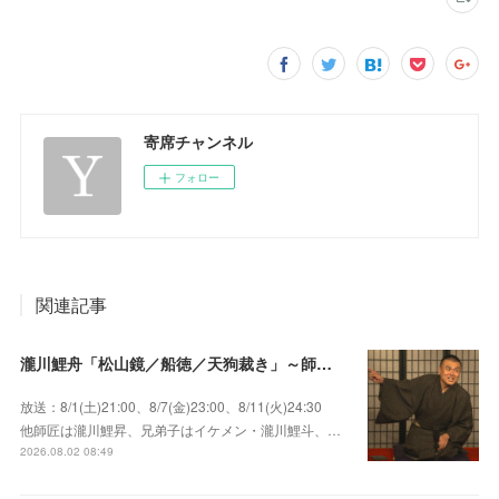
寄席チャンネル
フォロー
関連記事
瀧川鯉舟「松山鏡／船徳／天狗裁き」～師匠はあの唯一無二の雰囲気で爆笑をさらう瀧川鯉昇！
放送：8/1(土)21:00、8/7(金)23:00、8/11(火)24:30
他師匠は瀧川鯉昇、兄弟子はイケメン・瀧川鯉斗、…
2026.08.02 08:49