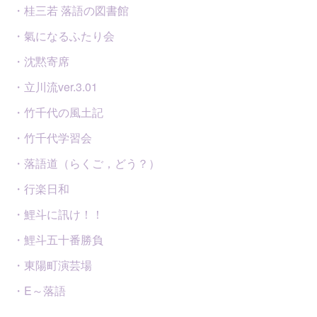
・桂三若 落語の図書館
・氣になるふたり会
・沈黙寄席
・立川流ver.3.01
・竹千代の風土記
・竹千代学習会
・落語道（らくご，どう？）
・行楽日和
・鯉斗に訊け！！
・鯉斗五十番勝負
・東陽町演芸場
・E～落語