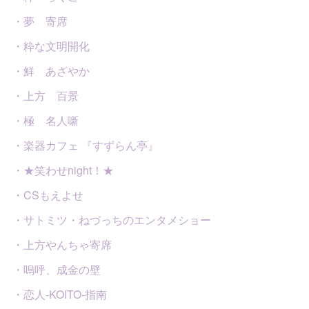
・夢 寄席
・粋な文明開化
・鮮 あざやか
・上方 百景
・極 名人噺
・楽器カフェ 『すずらん亭』
・★笑わせnight！★
・CSもえよせ
・サトミツ・ねづっちのエンタメショー
・上方やんちゃ寄席
・嗚呼、成金の壁
・恋人-KOITO-指南