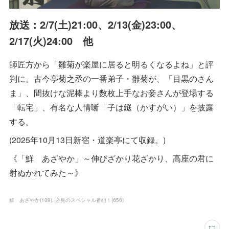
放送：2/7(土)21:00、2/13(金)23:00、
2/17(火)24:00 他
師匠方から「雛菊が楽屋に居ると明るくなるよね」と評
判に。古今亭菊之丞の一番弟子・雛菊が、「目黒のさん
ま」、間抜けな泥棒より数枚上手なお妾さんが登場する
「転宅」、有名な人情噺「子は鎹（かすがい）」を披露
する。
(2025年10月13日新宿・道楽亭にて収録。)
《「鮮 あざやか」～伸びざかり花ざかり、高座の君に
射ぬかれてみた～》
鮮 あざやか
(
109
)
必見のスペシャル番組！
(
656
)