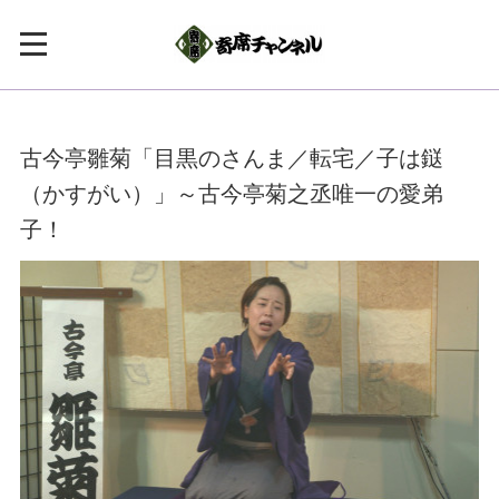
古今亭雛菊「目黒のさんま／転宅／子は鎹
（かすがい）」～古今亭菊之丞唯一の愛弟
子！