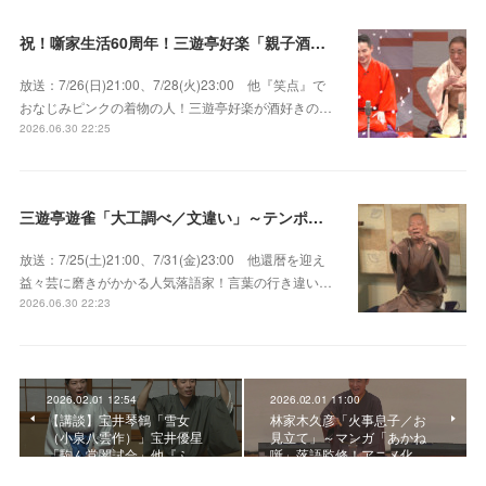
祝！噺家生活60周年！三遊亭好楽「親子酒」錦笑亭満堂「桜ん坊」～満堂フェス2026
放送：7/26(日)21:00、7/28(火)23:00 他『笑点』で
おなじみピンクの着物の人！三遊亭好楽が酒好きの…
2026.06.30 22:25
三遊亭遊雀「大工調べ／文違い」～テンポよくたたみかける語り口で人気・実力とも屈指！
放送：7/25(土)21:00、7/31(金)23:00 他還暦を迎え
益々芸に磨きがかかる人気落語家！言葉の行き違い…
2026.06.30 22:23
2026.02.01 12:54
2026.02.01 11:00
【講談】宝井琴鶴「雪女
林家木久彦「火事息子／お
（小泉八雲作）」宝井優星
見立て」～マンガ「あかね
「駒ん堂闇試合」他『ふ…
噺」落語監修！アニメ化…