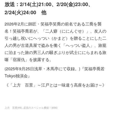
放送：2/14(土)21:00、2/20(金)23:00、
2/24(火)24:00 他
2026年2月に師匠・笑福亭笑喬の前名である三喬を襲
名！笑福亭喬若が、「二人癖（ににんぐせ）」、友人の
引っ越し祝いにへっつい（かまど）を贈ることにした二
人の男が古道具屋で盗みを働く「へっつい盗人」、旅籠
に泊まった旅の男三人の騒ぎぶりが武士ににらまれる旅
噺「宿屋仇」を披露する。
(2025年9月25日浅草・木馬亭にて収録。)『笑福亭喬若
Tokyo独演会』
《「上方 百景」～江戸とは一味違う高座をお届け～》
上方 百景
(
49
)
必見のスペシャル番組！
(
656
)