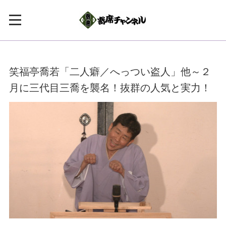
笑福亭喬若「二人癖／へっつい盗人」他～２
月に三代目三喬を襲名！抜群の人気と実力！