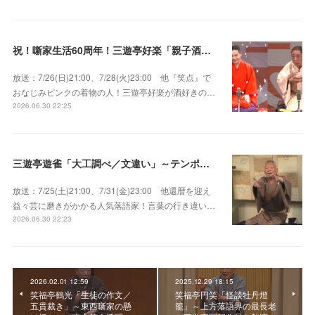
祝！噺家生活60周年！三遊亭好楽「親子酒」錦笑亭満堂「桜ん坊」～満堂フェス2026
放送：7/26(日)21:00、7/28(火)23:00 他『笑点』で
おなじみピンクの着物の人！三遊亭好楽が酒好きの…
2026.06.30 22:25
三遊亭遊雀「大工調べ／文違い」～テンポよくたたみかける語り口で人気・実力とも屈指！
放送：7/25(土)21:00、7/31(金)23:00 他還暦を迎え
益々芸に磨きがかかる人気落語家！言葉の行き違い…
2026.06.30 22:23
2026.02.01 12:59
2025.12.29 18:15
笑福亭鶴光「生徒の作文／
笑福亭円笑「怪談牡丹燈
五貫裁き」～東西噺家の懸
籠」～上方落語界の最長老