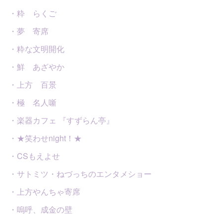
・粋 らくご
・夢 寄席
・粋な文明開化
・鮮 あざやか
・上方 百景
・極 名人噺
・楽器カフェ 『すずらん亭』
・★笑わせnight！★
・CSもえよせ
・サトミツ・ねづっちのエンタメショー
・上方やんちゃ寄席
・嗚呼、成金の壁