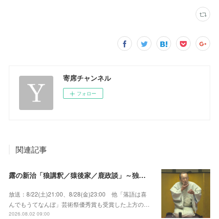
寄席チャンネル
フォロー
関連記事
露の新治「狼講釈／猿後家／鹿政談」～独演会は毎回満員御礼！上方の人気重鎮落語家！
放送：8/22(土)21:00、8/28(金)23:00 他「落語は喜
んでもうてなんぼ」芸術祭優秀賞も受賞した上方の…
2026.08.02 09:00