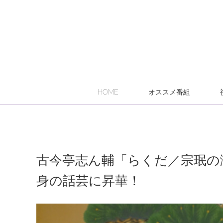
HOME
オススメ番組
古今亭志ん輔「らくだ／宗珉の
身の話芸に昇華！