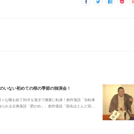
郎のいない初めての桜の季節の独演会！
他日大落研から様々な職を経て30才を過ぎて噺家に転身！創作落語「自転車
も知られる古典落語「肥がめ」、創作落語「国名ほとんど四…