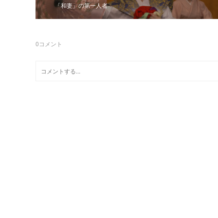
「和妻」の第一人者
0
コメント