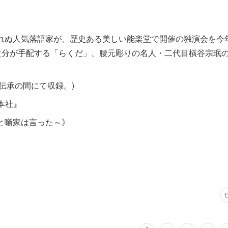
れぬ人気落語家が、歴史ある美しい能楽堂で開催の独演会を今
貴分が手配する「らくだ」、腰元彫りの名人・二代目橫谷宗珉
・伝承の間にて収録。)
本社』
と噺家は言った～》