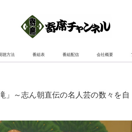
視聴方法
番組表
番組配信
会社概要
滝」～志ん朝直伝の名人芸の数々を自