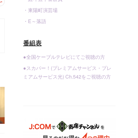
・東陽町演芸場
・E～落語
番組表
●全国ケーブルテレビにてご視聴の方
●スカパー！(プレミアムサービス・プレ
ミアムサービス光) Ch.542をご視聴の方