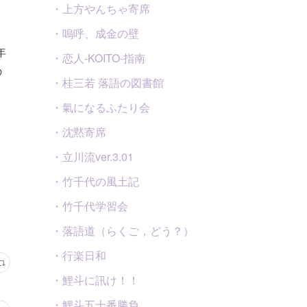
・上方やんちゃ寄席
・嗚呼、成金の壁
年
・恋人-KOITO-指南
の
・桂三若 落語の図書館
・氣になるふたり会
・沈黙寄席
・立川流ver.3.01
・竹千代の風土記
・竹千代学習会
・落語道（らくご，どう？）
・行楽日和
・鯉斗に訊け！！
・鯉斗五十番勝負