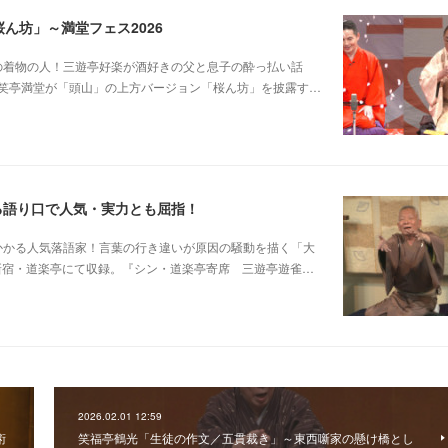
ん坊」～満堂フェス2026
じみピンクの着物の人！三遊亭好楽が酒好きの父と息子の酔っ払い話
笑亭満堂が「頭山」の上方バージョン「桜ん坊」を披露す…
る語り口で人気・実力とも屈指！
芸に磨きがかかる人気落語家！言葉の行き違いが原因の騒動を描く「大
日新宿・道楽亭にて収録。『シン・道楽亭寄席 三遊亭遊雀…
2026.02.01 12:59
術
笑福亭鶴光「生徒の作文／五貫裁き」～東西噺家の懸け橋とし