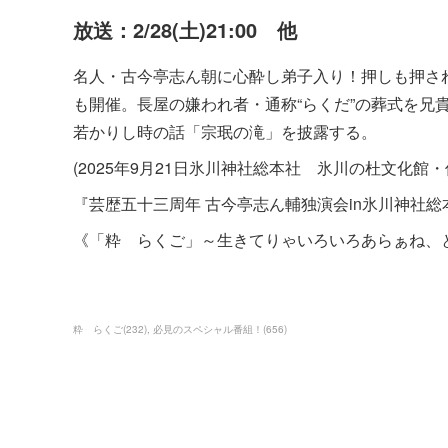
放送：2/28(土)21:00 他
名人・古今亭志ん朝に心酔し弟子入り！押しも押さ
も開催。長屋の嫌われ者・通称“らくだ”の葬式を兄
若かりし時の話「宗珉の滝」を披露する。
(2025年9月21日氷川神社総本社 氷川の杜文化館
『芸歴五十三周年 古今亭志ん輔独演会in氷川神社総
《「粋 らくご」～生きてりゃいろいろあらぁね、
粋 らくご
(
232
)
必見のスペシャル番組！
(
656
)