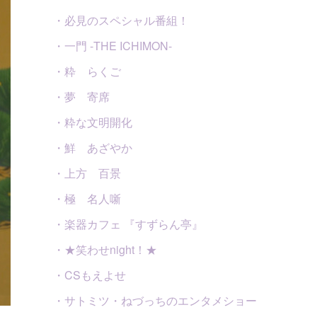
・必見のスペシャル番組！
・一門 -THE ICHIMON-
・粋 らくご
・夢 寄席
・粋な文明開化
・鮮 あざやか
・上方 百景
・極 名人噺
・楽器カフェ 『すずらん亭』
・★笑わせnight！★
・CSもえよせ
・サトミツ・ねづっちのエンタメショー