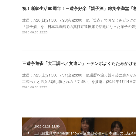
祝！噺家生活60周年！三遊亭好楽「親子酒」錦笑亭満堂「桜
放送：7/26(日)21:00、7/28(火)23:00 他『笑点』でおな
「親子酒」を、日本武道館での真打昇進披露で話題になった弟子の錦
2026.06.30 22:25
三遊亭遊雀「大工調べ／文違い」～テンポよくたたみかけ
放送：7/25(土)21:00、7/31(金)23:00 他還暦を迎え益々
工調べ」と男女の騙し騙されの「文違い」を披露。(2026年4月14
2026.06.30 22:23
2026.02.28 22:50
二代目北見マキmagic show～誕生日公演～日本独自の伝統奇