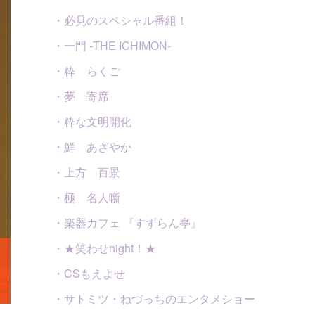
・必見のスペシャル番組！
・一門 -THE ICHIMON-
・粋 らくご
・夢 寄席
・粋な文明開化
・鮮 あざやか
・上方 百景
・極 名人噺
・楽器カフェ 『すずらん亭』
・★笑わせnight！★
・CSもえよせ
・サトミツ・ねづっちのエンタメショー