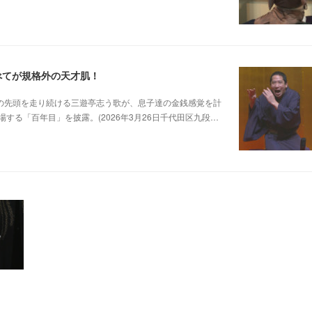
べてが規格外の天才肌！
0 他若手落語家の先頭を走り続ける三遊亭志う歌が、息子達の金銭感覚を計
る「百年目」を披露。(2026年3月26日千代田区九段…
の