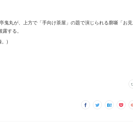
遊亭鬼丸が、上方で「手向け茶屋」の題で演じられる廓噺「お見
披露する。
録。)