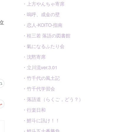
・上方やんちゃ寄席
・嗚呼、成金の壁
立
・恋人-KOITO-指南
・桂三若 落語の図書館
・氣になるふたり会
・沈黙寄席
・立川流ver.3.01
・竹千代の風土記
・竹千代学習会
・落語道（らくご，どう？）
・行楽日和
・鯉斗に訊け！！
・鯉斗五十番勝負