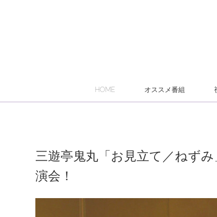
HOME
オススメ番組
三遊亭鬼丸「お見立て／ねずみ
演会！