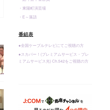
・東陽町演芸場
・E～落語
番組表
●全国ケーブルテレビにてご視聴の方
●スカパー！(プレミアムサービス・プレ
ミアムサービス光) Ch.542をご視聴の方