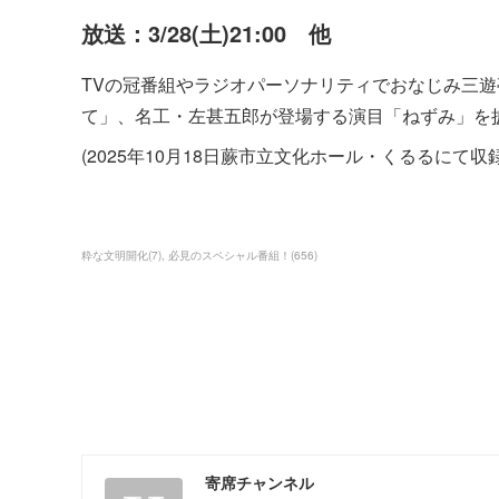
放送：3/28(土)21:00 他
TVの冠番組やラジオパーソナリティでおなじみ三
て」、名工・左甚五郎が登場する演目「ねずみ」を
(2025年10月18日蕨市立文化ホール・くるるにて収
粋な文明開化
(
7
)
必見のスペシャル番組！
(
656
)
寄席チャンネル