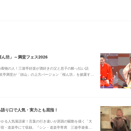
ん坊」～満堂フェス2026
じみピンクの着物の人！三遊亭好楽が酒好きの父と息子の酔っ払い話
笑亭満堂が「頭山」の上方バージョン「桜ん坊」を披露す…
る語り口で人気・実力とも屈指！
芸に磨きがかかる人気落語家！言葉の行き違いが原因の騒動を描く「大
日新宿・道楽亭にて収録。『シン・道楽亭寄席 三遊亭遊雀…