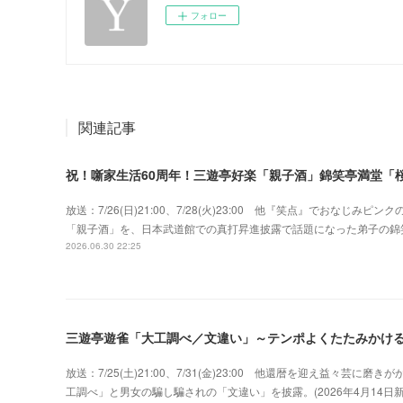
フォロー
関連記事
祝！噺家生活60周年！三遊亭好楽「親子酒」錦笑亭満堂「桜
放送：7/26(日)21:00、7/28(火)23:00 他『笑点』でおな
「親子酒」を、日本武道館での真打昇進披露で話題になった弟子の錦
2026.06.30 22:25
三遊亭遊雀「大工調べ／文違い」～テンポよくたたみかけ
放送：7/25(土)21:00、7/31(金)23:00 他還暦を迎え益々
工調べ」と男女の騙し騙されの「文違い」を披露。(2026年4月14