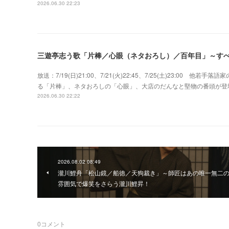
2026.06.30 22:23
三遊亭志う歌「片棒／心眼（ネタおろし）／百年目」～す
放送：7/19(日)21:00、7/21(火)22:45、7/25(土)23:0
る「片棒」、ネタおろしの「心眼」、大店のだんなと堅物の番頭が登場す
2026.06.30 22:22
2026.08.02 08:49
瀧川鯉舟「松山鏡／船徳／天狗裁き」～師匠はあの唯一無二
雰囲気で爆笑をさらう瀧川鯉昇！
0
コメント