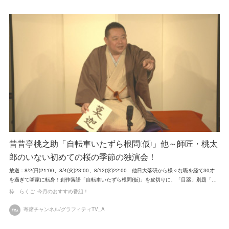
昔昔亭桃之助「自転車いたずら根問(仮)」他～師匠・桃太
郎のいない初めての桜の季節の独演会！
放送：8/2(日)21:00、8/4(火)23:00、8/12(水)22:00 他日大落研から様々な職を経て30才
を過ぎて噺家に転身！創作落語「自転車いたずら根問(仮)」を皮切りに、「目薬」別題「…
粋 らくご
今月のおすすめ番組！
寄席チャンネル/グラフィティTV_A