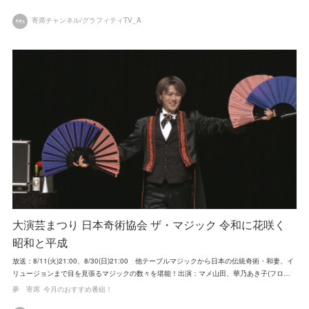
寄席チャンネル/グラフィティTV_A
大演芸まつり 日本奇術協会 ザ・マジック 令和に花咲く
昭和と平成
放送：8/11(火)21:00、8/30(日)21:00 他テーブルマジックから日本の伝統奇術・和妻、イ
リュージョンまで目を見張るマジックの数々を堪能！出演：マメ山田、華乃あき子(フロ…
夢 寄席
今月のおすすめ番組！