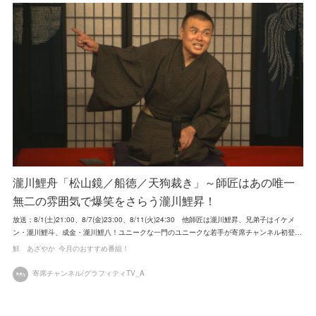
瀧川鯉舟「松山鏡／船徳／天狗裁き」～師匠はあの唯一
無二の雰囲気で爆笑をさらう瀧川鯉昇！
放送：8/1(土)21:00、8/7(金)23:00、8/11(火)24:30 他師匠は瀧川鯉昇、兄弟子はイケメ
ン・瀧川鯉斗、成金・瀧川鯉八！ユニークな一門のユニークな若手が寄席チャンネル初登…
鮮 あざやか
今月のおすすめ番組！
寄席チャンネル/グラフィティTV_A