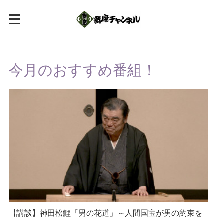
今月のおすすめ番組！
【講談】神田松鯉「男の花道」～人間国宝が男の約束を