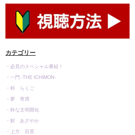
カテゴリー
・必見のスペシャル番組！
・一門 -THE ICHIMON-
・粋 らくご
・夢 寄席
・粋な文明開化
・鮮 あざやか
・上方 百景