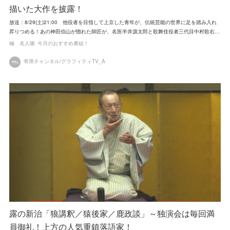
描いた大作を披露！
放送：8/29(土)21:00 他役者を目指して上京した青年が、伝統芸能の世界に足を踏み入れ
昇りつめる！あの神田伯山が惚れた師匠が、名医半井源太郎と歌舞伎役者三代目中村歌右…
極 名人噺
今月のおすすめ番組！
寄席チャンネル/グラフィティTV_A
露の新治「狼講釈／猿後家／鹿政談」～独演会は毎回満
員御礼！上方の人気重鎮落語家！