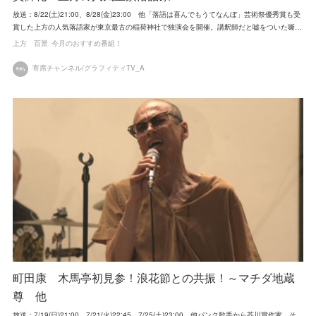
放送：8/22(土)21:00、8/28(金)23:00 他「落語は喜んでもうてなんぼ」芸術祭優秀賞も受
賞した上方の人気落語家が東京最古の稲荷神社で独演会を開催。講釈師だと嘘をついた噺…
上方 百景
今月のおすすめ番組！
寄席チャンネル/グラフィティTV_A
町田康 木馬亭初見参！浪花節との共振！～マチダ地蔵
尊 他
放送：7/19(日)21:00、7/21(火)22:45、7/25(土)23:00 他パンク歌手から芥川賞作家、そ