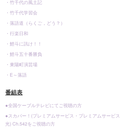
・竹千代の風土記
・竹千代学習会
・落語道（らくご，どう？）
・行楽日和
・鯉斗に訊け！！
・鯉斗五十番勝負
・東陽町演芸場
・E～落語
番組表
●全国ケーブルテレビにてご視聴の方
●スカパー！(プレミアムサービス・プレミアムサービス
光) Ch.542をご視聴の方