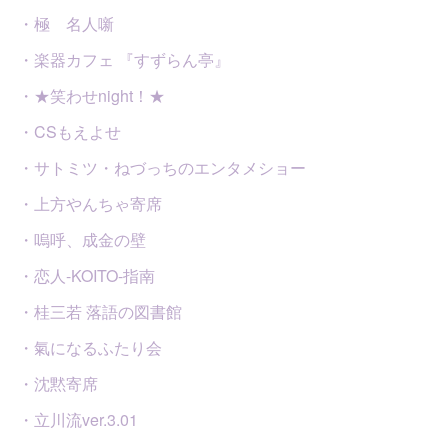
・極 名人噺
・楽器カフェ 『すずらん亭』
・★笑わせnight！★
・CSもえよせ
・サトミツ・ねづっちのエンタメショー
・上方やんちゃ寄席
・嗚呼、成金の壁
・恋人-KOITO-指南
・桂三若 落語の図書館
・氣になるふたり会
・沈黙寄席
・立川流ver.3.01