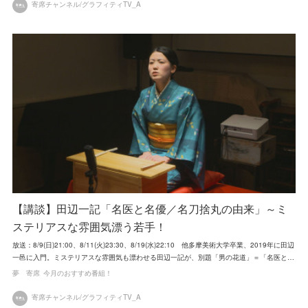
寄席チャンネル/グラフィティTV_A
【講談】田辺一記「名医と名優／名刀捨丸の由来」～ミ
ステリアスな雰囲気漂う若手！
放送：8/9(日)21:00、8/11(火)23:30、8/19(水)22:10 他多摩美術大学卒業、2019年に田辺
一邑に入門。ミステリアスな雰囲気も漂わせる田辺一記が、別題「男の花道」＝「名医と…
夢 寄席
今月のおすすめ番組！
寄席チャンネル/グラフィティTV_A