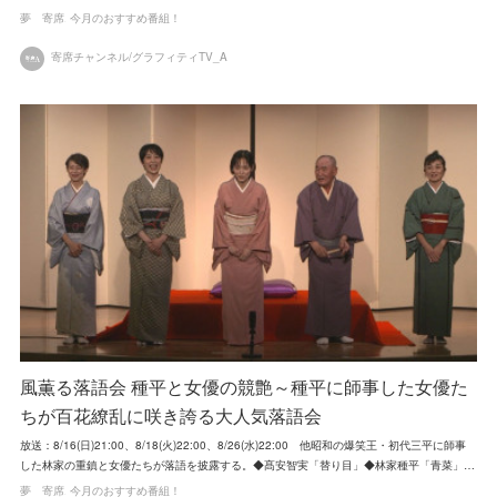
夢 寄席
今月のおすすめ番組！
寄席チャンネル/グラフィティTV_A
風薫る落語会 種平と女優の競艶～種平に師事した女優た
ちが百花繚乱に咲き誇る大人気落語会
放送：8/16(日)21:00、8/18(火)22:00、8/26(水)22:00 他昭和の爆笑王・初代三平に師事
した林家の重鎮と女優たちが落語を披露する。◆髙安智実「替り目」◆林家種平「青菜」…
夢 寄席
今月のおすすめ番組！