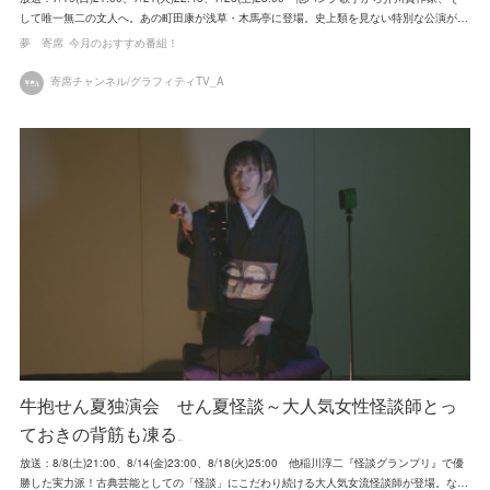
して唯一無二の文人へ。あの町田康が浅草・木馬亭に登場。史上類を見ない特別な公演が…
夢 寄席
今月のおすすめ番組！
寄席チャンネル/グラフィティTV_A
牛抱せん夏独演会 せん夏怪談～大人気女性怪談師とっ
ておきの背筋も凍る…
放送：8/8(土)21:00、8/14(金)23:00、8/18(火)25:00 他稲川淳二『怪談グランプリ』で優
勝した実力派！古典芸能としての「怪談」にこだわり続ける大人気女流怪談師が登場。な…