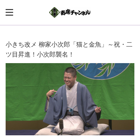
小きち改メ 柳家小次郎「猫と金魚」～祝・二
ツ目昇進！小次郎襲名！