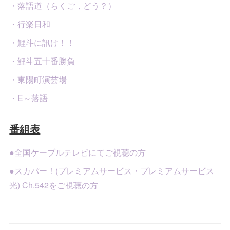
・落語道（らくご，どう？）
・行楽日和
・鯉斗に訊け！！
・鯉斗五十番勝負
・東陽町演芸場
・E～落語
番組表
●全国ケーブルテレビにてご視聴の方
●スカパー！(プレミアムサービス・プレミアムサービス
光) Ch.542をご視聴の方