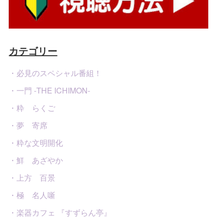
カテゴリー
・必見のスペシャル番組！
・一門 -THE ICHIMON-
・粋 らくご
・夢 寄席
・粋な文明開化
・鮮 あざやか
・上方 百景
・極 名人噺
・楽器カフェ 『すずらん亭』