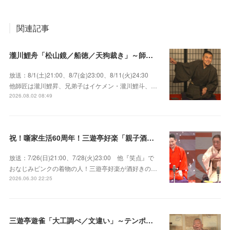
関連記事
瀧川鯉舟「松山鏡／船徳／天狗裁き」～師匠はあの唯一無二の雰囲気で爆笑をさらう瀧川鯉昇！
放送：8/1(土)21:00、8/7(金)23:00、8/11(火)24:30
他師匠は瀧川鯉昇、兄弟子はイケメン・瀧川鯉斗、…
2026.08.02 08:49
祝！噺家生活60周年！三遊亭好楽「親子酒」錦笑亭満堂「桜ん坊」～満堂フェス2026
放送：7/26(日)21:00、7/28(火)23:00 他『笑点』で
おなじみピンクの着物の人！三遊亭好楽が酒好きの…
2026.06.30 22:25
三遊亭遊雀「大工調べ／文違い」～テンポよくたたみかける語り口で人気・実力とも屈指！