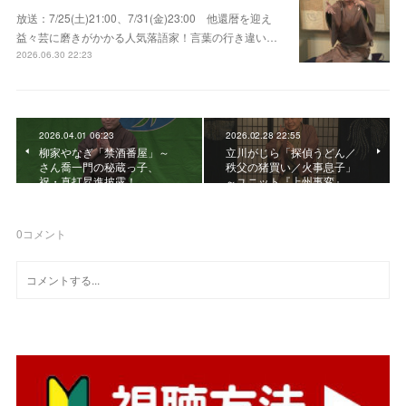
放送：7/25(土)21:00、7/31(金)23:00 他還暦を迎え
益々芸に磨きがかかる人気落語家！言葉の行き違い…
2026.06.30 22:23
2026.04.01 06:23
2026.02.28 22:55
柳家やなぎ「禁酒番屋」～
立川がじら「探偵うどん／
さん喬一門の秘蔵っ子、
秩父の猪買い／火事息子」
祝・真打昇進披露！
～ユニット『上州事変』…
0
コメント