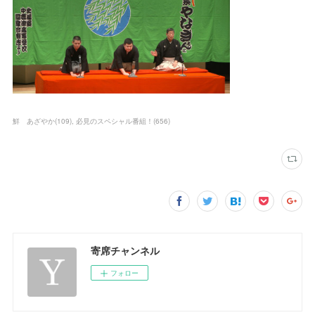
鮮 あざやか
(
109
)
必見のスペシャル番組！
(
656
)
寄席チャンネル
フォロー