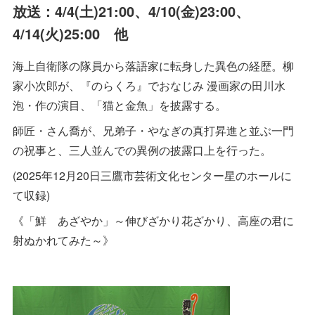
放送：4/4(土)21:00、4/10(金)23:00、
4/14(火)25:00 他
海上自衛隊の隊員から落語家に転身した異色の経歴。柳
家小次郎が、『のらくろ』でおなじみ 漫画家の田川水
泡・作の演目、「猫と金魚」を披露する。
師匠・さん喬が、兄弟子・やなぎの真打昇進と並ぶ一門
の祝事と、三人並んでの異例の披露口上を行った。
(2025年12月20日三鷹市芸術文化センター星のホールに
て収録)
《「鮮 あざやか」～伸びざかり花ざかり、高座の君に
射ぬかれてみた～》