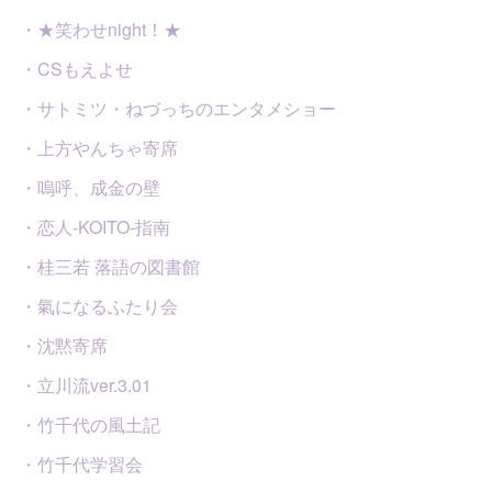
・★笑わせnight！★
・CSもえよせ
・サトミツ・ねづっちのエンタメショー
・上方やんちゃ寄席
・嗚呼、成金の壁
・恋人-KOITO-指南
・桂三若 落語の図書館
・氣になるふたり会
・沈黙寄席
・立川流ver.3.01
・竹千代の風土記
・竹千代学習会