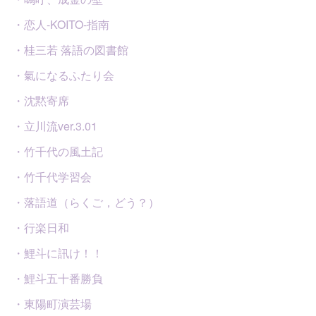
・恋人-KOITO-指南
・桂三若 落語の図書館
・氣になるふたり会
・沈黙寄席
・立川流ver.3.01
・竹千代の風土記
・竹千代学習会
・落語道（らくご，どう？）
・行楽日和
・鯉斗に訊け！！
・鯉斗五十番勝負
・東陽町演芸場