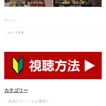
記念ライブ～老若男女問わ
お座敷唄『吉原を唄う』
ず愛される笑いのステー…
講談：一龍斎貞弥
0
コメント
カテゴリー
・必見のスペシャル番組！