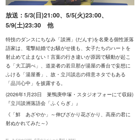
放送：5/3(日)21:00、5/5(火)23:00、
5/9(土)23:30 他
特技のダンスにちなみ「談洲」(だんす)を名乗る個性派落
語家は、電撃結婚でお騒がせ後も、女子たちのハートを
射止めて止まない！言葉の行き違いが原因で騒動が起こ
る「大工調べ」、道楽者の若旦那が湯屋の番台で妄想に
ふける「湯屋番」、故・立川談志の得意ネタでもある
「品川心中」を披露する。
(2026年1月23日 巣鴨庚申塚・スタジオフォーにて収録)
『立川談洲落語会「ふくらぎ」』
《「鮮 あざやか」～伸びざかり花ざかり、高座の君に
射ぬかれてみた～》
鮮 あざやか
(
109
)
必見のスペシャル番組！
(
656
)