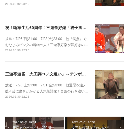
2026.08.02 08:49
祝！噺家生活60周年！三遊亭好楽「親子酒」錦笑亭満堂「桜ん坊」～満堂フェス2026
放送：7/26(日)21:00、7/28(火)23:00 他『笑点』で
おなじみピンクの着物の人！三遊亭好楽が酒好きの…
2026.06.30 22:25
三遊亭遊雀「大工調べ／文違い」～テンポよくたたみかける語り口で人気・実力とも屈指！
放送：7/25(土)21:00、7/31(金)23:00 他還暦を迎え
益々芸に磨きがかかる人気落語家！言葉の行き違い…
2026.06.30 22:23
2026.05.01 10:34
2026.05.01 10:31
新宿カウボーイ結成20周年
女三味線弾き「ねのいろ」