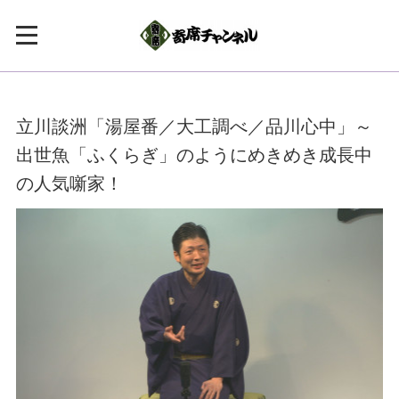
立川談洲「湯屋番／大工調べ／品川心中」～
出世魚「ふくらぎ」のようにめきめき成長中
の人気噺家！