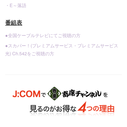
・E～落語
番組表
●全国ケーブルテレビにてご視聴の方
●スカパー！(プレミアムサービス・プレミアムサービス
光) Ch.542をご視聴の方