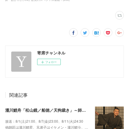
寄席チャンネル
フォロー
関連記事
瀧川鯉舟「松山鏡／船徳／天狗裁き」～師匠はあの唯一無二の雰囲気で爆笑をさらう瀧川鯉昇！
放送：8/1(土)21:00、8/7(金)23:00、8/11(火)24:30
他師匠は瀧川鯉昇、兄弟子はイケメン・瀧川鯉斗、…