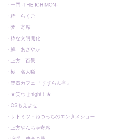
・一門 -THE ICHIMON-
・粋 らくご
・夢 寄席
・粋な文明開化
・鮮 あざやか
・上方 百景
・極 名人噺
・楽器カフェ 『すずらん亭』
・★笑わせnight！★
・CSもえよせ
・サトミツ・ねづっちのエンタメショー
・上方やんちゃ寄席
・嗚呼、成金の壁