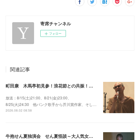
寄席チャンネル
フォロー
関連記事
町田康 木馬亭初見参！浪花節との共振！～マチダ地蔵尊 他
放送：8/15(土)21:00、8/21(金)23:00、
8/25(火)24:30 他パンク歌手から芥川賞作家、そし…
2026.08.02 08:58
牛抱せん夏独演会 せん夏怪談～大人気女性怪談師とっておきの背筋も凍る…