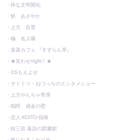
・粋な文明開化
・鮮 あざやか
・上方 百景
・極 名人噺
・楽器カフェ 『すずらん亭』
・★笑わせnight！★
・CSもえよせ
・サトミツ・ねづっちのエンタメショー
・上方やんちゃ寄席
・嗚呼、成金の壁
・恋人-KOITO-指南
・桂三若 落語の図書館
・氣になるふたり会