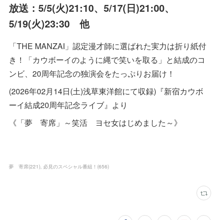
放送：5/5(火)21:10、5/17(日)21:00、
5/19(火)23:30 他
「THE MANZAI」認定漫才師に選ばれた実力は折り紙付
き！「カウボーイのように縄で笑いを取る」と結成のコ
ンビ、20周年記念の独演会をたっぷりお届け！
(2026年02月14日(土)浅草東洋館にて収録)『新宿カウボ
ーイ結成20周年記念ライブ』より
《「夢 寄席」～笑活 ヨセ女はじめました～》
夢 寄席
(
221
)
必見のスペシャル番組！
(
656
)