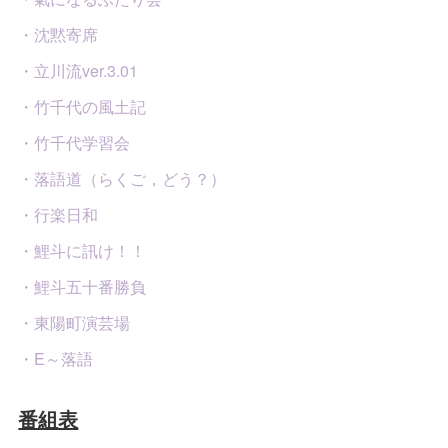
・沈黙寄席
・立川流ver.3.01
・竹千代の風土記
・竹千代学習会
・落語道（らくご，どう？）
・行楽日和
・鯉斗に訊け！！
・鯉斗五十番勝負
・東陽町演芸場
・E～落語
番組表