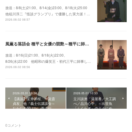
放送：8/8(土)21:00、8/14(金)23:00、8/18(火)25:00
他稲川淳二『怪談グランプリ』で優勝した実力派！…
2026.08.02 08:57
風薫る落語会 種平と女優の競艶～種平に師事した女優たちが百花繚乱に咲き誇る大人気落語会
放送：8/16(日)21:00、8/18(火)22:00、
8/26(水)22:00 他昭和の爆笑王・初代三平に師事し…
2026.08.02 08:56
2026.05.01 10:36
2026.05.01 10:33
【講談】宝井琴桜、一龍斎
立川談洲「湯屋番／大工調
貞友、他『義士伝講談会～
べ／品川心中」～出世魚
なかなか聞けない義士伝…
「ふくらぎ」のようにめ…
0
コメント