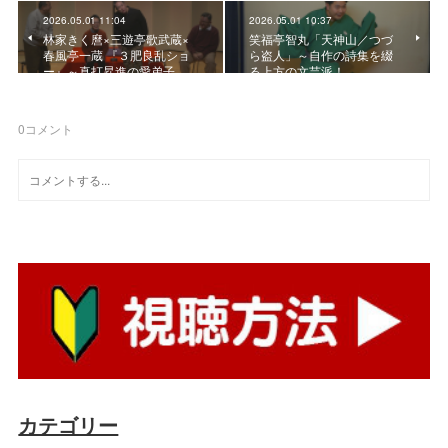
2026.05.01 11:04
2026.05.01 10:37
林家きく麿×三遊亭歌武蔵×
笑福亭智丸「天神山／つづ
春風亭一蔵 『３肥良乱ショ
ら盗人」～自作の詩集を綴
ー』～真打昇進の愛弟子…
る上方の文芸派！
0
コメント
カテゴリー