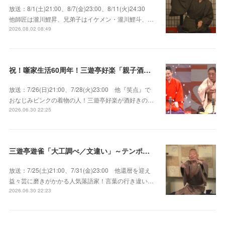
放送：8/1(土)21:00、8/7(金)23:00、8/11(火)24:30
他師匠は瀧川鯉昇、兄弟子はイケメン・瀧川鯉斗、…
2026.08.02 08:49
祝！噺家生活60周年！三遊亭好楽「親子酒」錦笑亭満堂「桜ん坊」～満堂フェス2026
放送：7/26(日)21:00、7/28(火)23:00 他『笑点』で
おなじみピンクの着物の人！三遊亭好楽が酒好きの…
2026.06.30 22:25
三遊亭遊雀「大工調べ／文違い」～テンポよくたたみかける語り口で人気・実力とも屈指！
放送：7/25(土)21:00、7/31(金)23:00 他還暦を迎え
益々芸に磨きがかかる人気落語家！言葉の行き違い…
2026.06.30 22:23