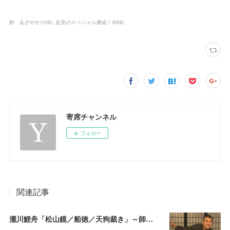
鮮 あざやか
(
109
)
必見のスペシャル番組！
(
656
)
寄席チャンネル
フォロー
関連記事
瀧川鯉舟「松山鏡／船徳／天狗裁き」～師匠はあの唯一無二の雰囲気で爆笑をさらう瀧川鯉昇！