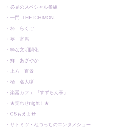
・必見のスペシャル番組！
・一門 -THE ICHIMON-
・粋 らくご
・夢 寄席
・粋な文明開化
・鮮 あざやか
・上方 百景
・極 名人噺
・楽器カフェ 『すずらん亭』
・★笑わせnight！★
・CSもえよせ
・サトミツ・ねづっちのエンタメショー