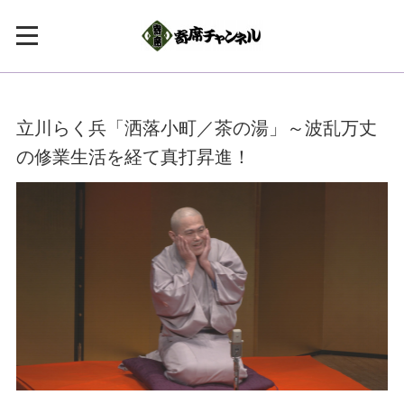
立川らく兵「洒落小町／茶の湯」～波乱万丈
の修業生活を経て真打昇進！