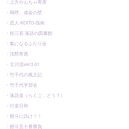
・上方やんちゃ寄席
・嗚呼、成金の壁
・恋人-KOITO-指南
・桂三若 落語の図書館
・氣になるふたり会
・沈黙寄席
・立川流ver.3.01
・竹千代の風土記
・竹千代学習会
・落語道（らくご，どう？）
・行楽日和
・鯉斗に訊け！！
・鯉斗五十番勝負