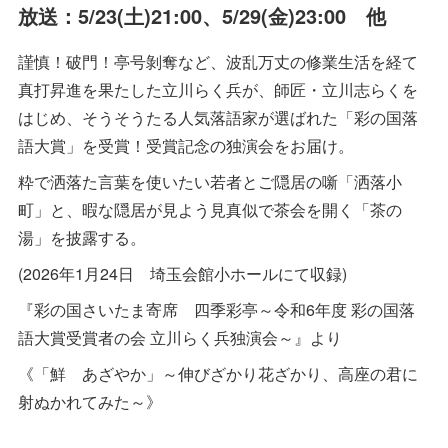
放送：5/23(土)21:00、5/29(金)23:00 他
謹慎！破門！亭号剝奪など、波乱万丈の修業生活を経て
真打昇進を果たした立川らく兵が、師匠・立川志らくを
はじめ、そうそうたる人気落語家が選ばれた「彩の国落
語大賞」を受賞！受賞記念の独演会をお届け。
粋で洒落た言葉を使いたい若者とご隠居の噺「洒落小
町」と、暇な隠居が見よう見真似で茶会を開く「茶の
湯」を披露する。
(2026年1月24日 埼玉会館小ホールにて収録)
『彩の国さいたま寄席 四季彩亭～令和6年度 彩の国落
語大賞受賞者の会 立川らく兵独演会～』より
《「鮮 あざやか」～伸びざかり花ざかり、高座の君に
射ぬかれてみた～》