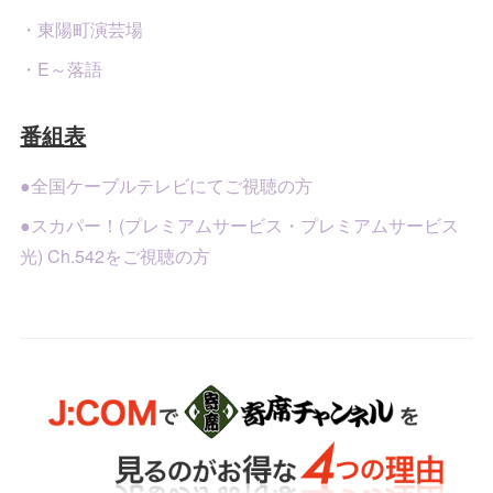
・東陽町演芸場
・E～落語
番組表
●全国ケーブルテレビにてご視聴の方
●スカパー！(プレミアムサービス・プレミアムサービス
光) Ch.542をご視聴の方