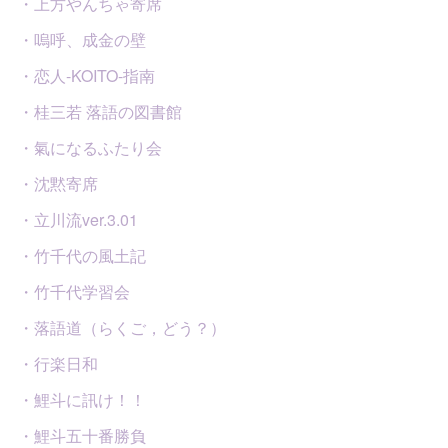
・上方やんちゃ寄席
・嗚呼、成金の壁
・恋人-KOITO-指南
・桂三若 落語の図書館
・氣になるふたり会
・沈黙寄席
・立川流ver.3.01
・竹千代の風土記
・竹千代学習会
・落語道（らくご，どう？）
・行楽日和
・鯉斗に訊け！！
・鯉斗五十番勝負