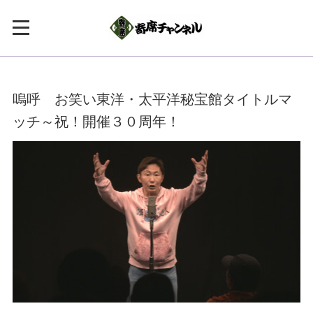
嗚呼 お笑い東洋・太平洋秘宝館タイトルマ
ッチ～祝！開催３０周年！