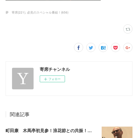
夢 寄席
(
221
)
必見のスペシャル番組！
(
656
)
寄席チャンネル
フォロー
関連記事
町田康 木馬亭初見参！浪花節との共振！～マチダ地蔵尊 他