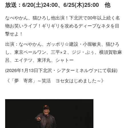
放送：6/20(土)24:00、6/25(木)25:00 他
なべやかん、猫ひろし他出演！下北沢で30年以上続く名
物お笑いライブ！ギリギリを攻めるディープなネタを目
撃せよ！
出演：なべやかん、ガッポリ☆建設・小堀敏夫、猫ひろ
し、東京ペールワン、三平×２、ジジ・ぶぅ、横須賀歌麻
呂、エイテツ、東洋丸、シャトー
(2026年1月13日下北沢・シアターミネルヴァにて収録)
《「夢 寄席」～笑活 ヨセ女はじめました～》