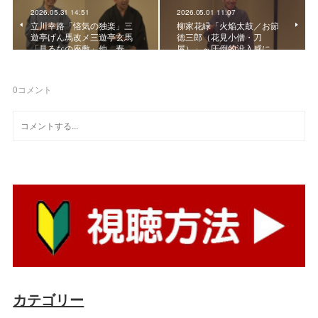
2026.05.31 14:51
2026.05.01 11:07
立川幸路「悋気の独楽」三
柳家花緑「火焔太鼓／お節
遊亭げん馬改メ三遊亭玄馬
徳三郎（花見小僧・刀
「見るなの座敷」他 寿…
屋）」～圧倒的没入感に…
0
コメント
カテゴリー