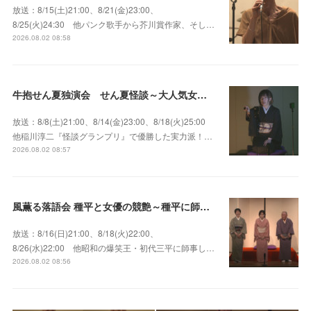
放送：8/15(土)21:00、8/21(金)23:00、
8/25(火)24:30 他パンク歌手から芥川賞作家、そし…
2026.08.02 08:58
牛抱せん夏独演会 せん夏怪談～大人気女性怪談師とっておきの背筋も凍る…
放送：8/8(土)21:00、8/14(金)23:00、8/18(火)25:00
他稲川淳二『怪談グランプリ』で優勝した実力派！…
2026.08.02 08:57
風薫る落語会 種平と女優の競艶～種平に師事した女優たちが百花繚乱に咲き誇る大人気落語会
放送：8/16(日)21:00、8/18(火)22:00、
8/26(水)22:00 他昭和の爆笑王・初代三平に師事し…
2026.08.02 08:56