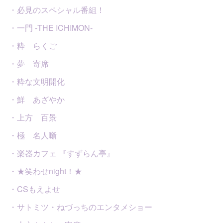
・必見のスペシャル番組！
・一門 -THE ICHIMON-
・粋 らくご
・夢 寄席
・粋な文明開化
・鮮 あざやか
・上方 百景
・極 名人噺
・楽器カフェ 『すずらん亭』
・★笑わせnight！★
・CSもえよせ
・サトミツ・ねづっちのエンタメショー