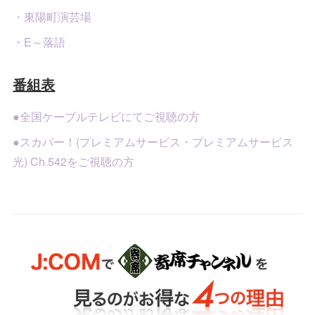
・東陽町演芸場
・E～落語
番組表
●全国ケーブルテレビにてご視聴の方
●スカパー！(プレミアムサービス・プレミアムサービス
光) Ch.542をご視聴の方