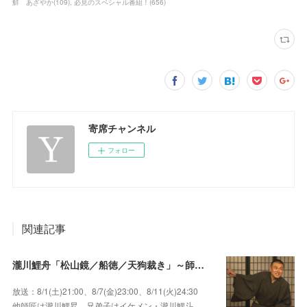
鮮 あざやか
(
109
)
必見のスペシャル番組！
(
656
)
寄席チャンネル
フォロー
関連記事
瀧川鯉舟「松山鏡／船徳／天狗裁き」～師匠はあの唯一無二の雰囲気で爆笑をさらう瀧川鯉昇！
放送：8/1(土)21:00、8/7(金)23:00、8/11(火)24:30
他師匠は瀧川鯉昇、兄弟子はイケメン・瀧川鯉斗、…