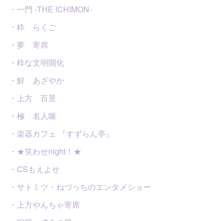
・一門 -THE ICHIMON-
・粋 らくご
・夢 寄席
・粋な文明開化
・鮮 あざやか
・上方 百景
・極 名人噺
・楽器カフェ 『すずらん亭』
・★笑わせnight！★
・CSもえよせ
・サトミツ・ねづっちのエンタメショー
・上方やんちゃ寄席