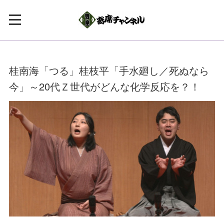
桂南海「つる」桂枝平「手水廻し／死ぬなら
今」～20代Ｚ世代がどんな化学反応を？！