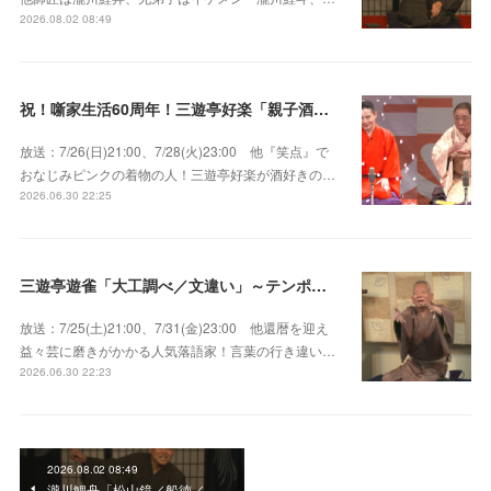
2026.08.02 08:49
祝！噺家生活60周年！三遊亭好楽「親子酒」錦笑亭満堂「桜ん坊」～満堂フェス2026
放送：7/26(日)21:00、7/28(火)23:00 他『笑点』で
おなじみピンクの着物の人！三遊亭好楽が酒好きの…
2026.06.30 22:25
三遊亭遊雀「大工調べ／文違い」～テンポよくたたみかける語り口で人気・実力とも屈指！
放送：7/25(土)21:00、7/31(金)23:00 他還暦を迎え
益々芸に磨きがかかる人気落語家！言葉の行き違い…
2026.06.30 22:23
2026.08.02 08:49
瀧川鯉舟「松山鏡／船徳／