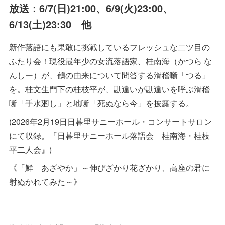
放送：6/7(日)21:00、6/9(火)23:00、
6/13(土)23:30 他
新作落語にも果敢に挑戦しているフレッシュな二ツ目の
ふたり会！現役最年少の女流落語家、桂南海（かつら な
んしー）が、鶴の由来について問答する滑稽噺「つる」
を。桂文生門下の桂枝平が、勘違いが勘違いを呼ぶ滑稽
噺「手水廻し」と地噺「死ぬなら今」を披露する。
(2026年2月19日日暮里サニーホール・コンサートサロン
にて収録。『日暮里サニーホール落語会 桂南海・桂枝
平二人会』)
《「鮮 あざやか」～伸びざかり花ざかり、高座の君に
射ぬかれてみた～》