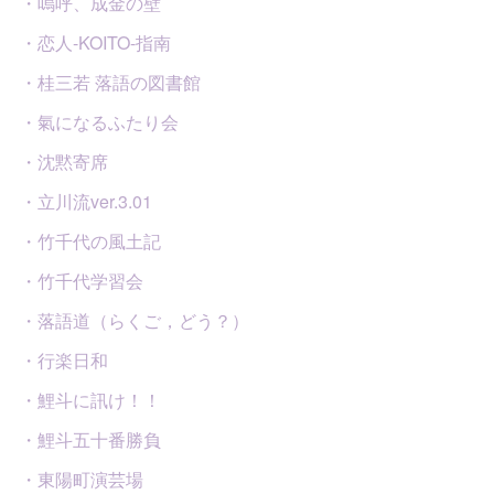
・嗚呼、成金の壁
・恋人-KOITO-指南
・桂三若 落語の図書館
・氣になるふたり会
・沈黙寄席
・立川流ver.3.01
・竹千代の風土記
・竹千代学習会
・落語道（らくご，どう？）
・行楽日和
・鯉斗に訊け！！
・鯉斗五十番勝負
・東陽町演芸場