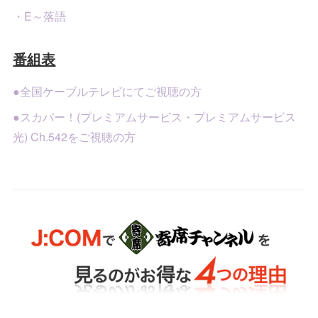
・E～落語
番組表
●全国ケーブルテレビにてご視聴の方
●スカパー！(プレミアムサービス・プレミアムサービス
光) Ch.542をご視聴の方