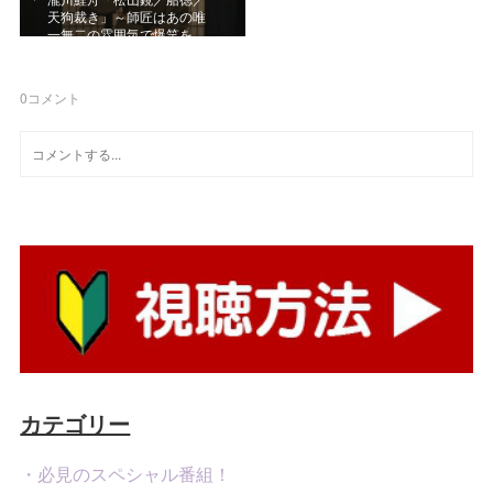
天狗裁き」～師匠はあの唯
一無二の雰囲気で爆笑を…
0
コメント
カテゴリー
・必見のスペシャル番組！