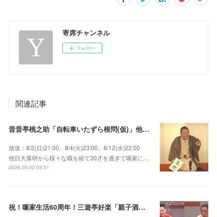
寄席チャンネル
フォロー
関連記事
昔昔亭桃之助「自転車いたずら根問(仮)」他～師匠・桃太郎のいない初めての桜の季節の独演会！
放送：8/2(日)21:00、8/4(火)23:00、8/12(水)22:00
他日大落研から様々な職を経て30才を過ぎて噺家に…
2026.08.02 08:51
祝！噺家生活60周年！三遊亭好楽「親子酒」錦笑亭満堂「桜ん坊」～満堂フェス2026