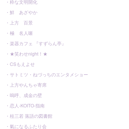
・粋な文明開化
・鮮 あざやか
・上方 百景
・極 名人噺
・楽器カフェ 『すずらん亭』
・★笑わせnight！★
・CSもえよせ
・サトミツ・ねづっちのエンタメショー
・上方やんちゃ寄席
・嗚呼、成金の壁
・恋人-KOITO-指南
・桂三若 落語の図書館
・氣になるふたり会