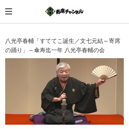
八光亭春輔「すててこ誕生／文七元結～寄席
の踊り」～傘寿迄一年 八光亭春輔の会