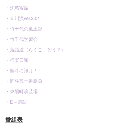
・沈黙寄席
・立川流ver.3.01
・竹千代の風土記
・竹千代学習会
・落語道（らくご，どう？）
・行楽日和
・鯉斗に訊け！！
・鯉斗五十番勝負
・東陽町演芸場
・E～落語
番組表