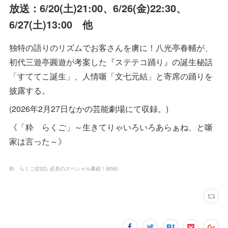
放送：6/20(土)21:00、6/26(金)22:30、
6/27(土)13:00 他
独特の語りのリズムでお客さんを虜に！八光亭春輔が、
初代三遊亭圓遊が考案した『ステテコ踊り』の誕生秘話
「すててこ誕生」、人情噺「文七元結」と寄席の踊りを
披露する。
(2026年2月27日なかの芸能劇場にて収録。)
《「粋 らくご」～生きてりゃいろいろあらぁね、と噺
家は言った～》
粋 らくご
(
232
)
必見のスペシャル番組！
(
656
)