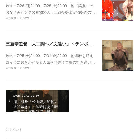
放送：7/26(日)21:00、7/28(火)23:00 他『笑点』で
おなじみピンクの着物の人！三遊亭好楽が酒好きの…
2026.06.30 22:25
三遊亭遊雀「大工調べ／文違い」～テンポよくたたみかける語り口で人気・実力とも屈指！
放送：7/25(土)21:00、7/31(金)23:00 他還暦を迎え
益々芸に磨きがかかる人気落語家！言葉の行き違い…
2026.06.30 22:23
2026.08.02 08:49
瀧川鯉舟「松山鏡／船徳／
天狗裁き」～師匠はあの唯
一無二の雰囲気で爆笑を…
0
コメント