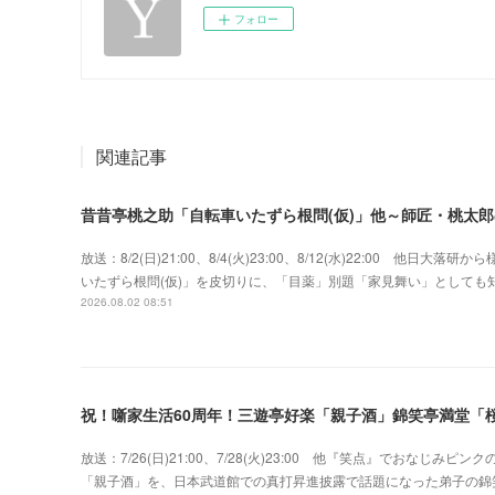
フォロー
関連記事
昔昔亭桃之助「自転車いたずら根問(仮)」他～師匠・桃太
放送：8/2(日)21:00、8/4(火)23:00、8/12(水)22:00 
いたずら根問(仮)」を皮切りに、「目薬」別題「家見舞い」として
2026.08.02 08:51
祝！噺家生活60周年！三遊亭好楽「親子酒」錦笑亭満堂「桜
放送：7/26(日)21:00、7/28(火)23:00 他『笑点』でおな
「親子酒」を、日本武道館での真打昇進披露で話題になった弟子の錦