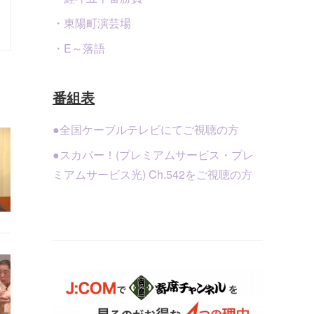
・東陽町演芸場
・E～落語
番組表
●全国ケーブルテレビにてご視聴の方
●スカパー！(プレミアムサービス・プレ
ミアムサービス光) Ch.542をご視聴の方