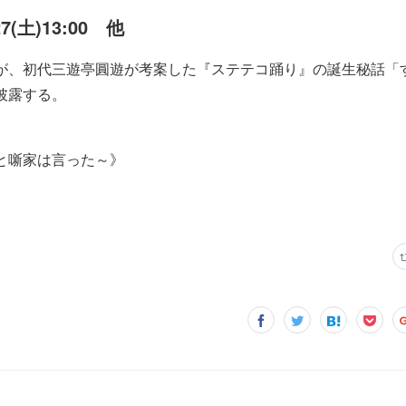
27(土)13:00 他
が、初代三遊亭圓遊が考案した『ステテコ踊り』の誕生秘話「
披露する。
と噺家は言った～》