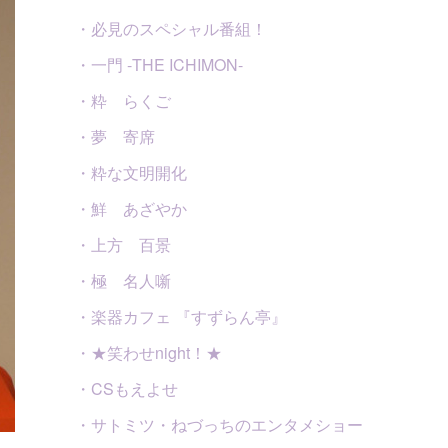
・必見のスペシャル番組！
・一門 -THE ICHIMON-
・粋 らくご
・夢 寄席
・粋な文明開化
・鮮 あざやか
・上方 百景
・極 名人噺
・楽器カフェ 『すずらん亭』
・★笑わせnight！★
・CSもえよせ
・サトミツ・ねづっちのエンタメショー