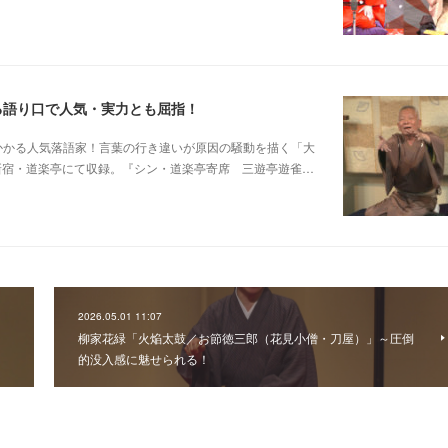
る語り口で人気・実力とも屈指！
芸に磨きがかかる人気落語家！言葉の行き違いが原因の騒動を描く「大
日新宿・道楽亭にて収録。『シン・道楽亭寄席 三遊亭遊雀…
2026.05.01 11:07
柳家花緑「火焔太鼓／お節徳三郎（花見小僧・刀屋）」～圧倒
的没入感に魅せられる！