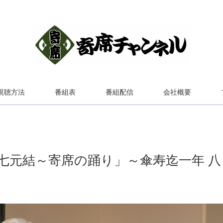
視聴方法
番組表
番組配信
会社概要
七元結～寄席の踊り」～傘寿迄一年 八