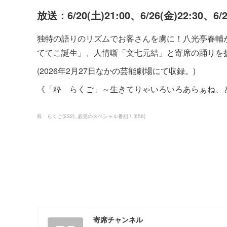
放送：6/20(土)21:00、6/26(金)22:30、6/
独特の語りのリズムでお客さんを虜に！八光亭春輔
ててこ誕生」、人情噺「文七元結」と寄席の踊りを
(2026年2月27日なかの芸能劇場にて収録。)
《「粋 らくご」～生きてりゃいろいろあらぁね、
粋 らくご
(
232
)
必見のスペシャル番組！
(
656
)
寄席チャンネル