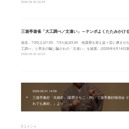
2026.06.30 22:25
三遊亭遊雀「大工調べ／文違い」～テンポよくたたみかけ
放送：7/25(土)21:00、7/31(金)23:00 他還暦を迎え益々
工調べ」と男女の騙し騙されの「文違い」を披露。(2026年4月14
2026.06.30 22:23
2026.05.31 14:59
三遊亭兼好「夫婦岩」(荻野さちこ・作)『三遊亭兼好独演会 そ
れでも兼好。』より
0
コメント