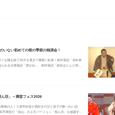
郎のいない初めての桜の季節の独演会！
他日大落研から様々な職を経て30才を過ぎて噺家に転身！創作落語「自転車
も知られる古典落語「肥がめ」、創作落語「国名ほとんど四…
ん坊」～満堂フェス2026
じみピンクの着物の人！三遊亭好楽が酒好きの父と息子の酔っ払い話
笑亭満堂が「頭山」の上方バージョン「桜ん坊」を披露す…