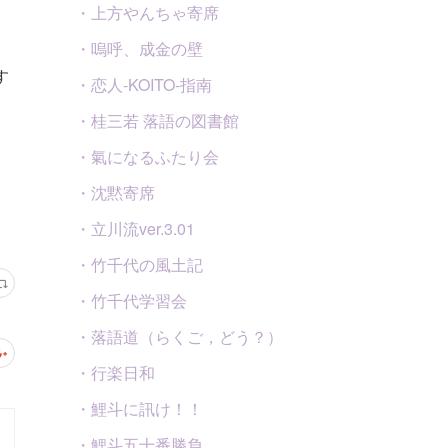
・上方やんちゃ寄席
・嗚呼、成金の壁
す
・恋人-KOITO-指南
・桂三若 落語の図書館
・氣になるふたり会
・沈黙寄席
・立川流ver.3.01
・竹千代の風土記
・竹千代学習会
・落語道（らくご，どう？）
・行楽日和
・鯉斗に訊け！！
・鯉斗五十番勝負