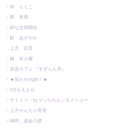
・粋 らくご
・夢 寄席
・粋な文明開化
・鮮 あざやか
・上方 百景
・極 名人噺
・楽器カフェ 『すずらん亭』
・★笑わせnight！★
・CSもえよせ
・サトミツ・ねづっちのエンタメショー
・上方やんちゃ寄席
・嗚呼、成金の壁