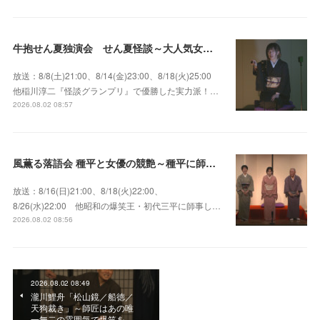
牛抱せん夏独演会 せん夏怪談～大人気女性怪談師とっておきの背筋も凍る…
放送：8/8(土)21:00、8/14(金)23:00、8/18(火)25:00
他稲川淳二『怪談グランプリ』で優勝した実力派！…
2026.08.02 08:57
風薫る落語会 種平と女優の競艶～種平に師事した女優たちが百花繚乱に咲き誇る大人気落語会
放送：8/16(日)21:00、8/18(火)22:00、
8/26(水)22:00 他昭和の爆笑王・初代三平に師事し…
2026.08.02 08:56
2026.08.02 08:49
瀧川鯉舟「松山鏡／船徳／
天狗裁き」～師匠はあの唯
一無二の雰囲気で爆笑を…