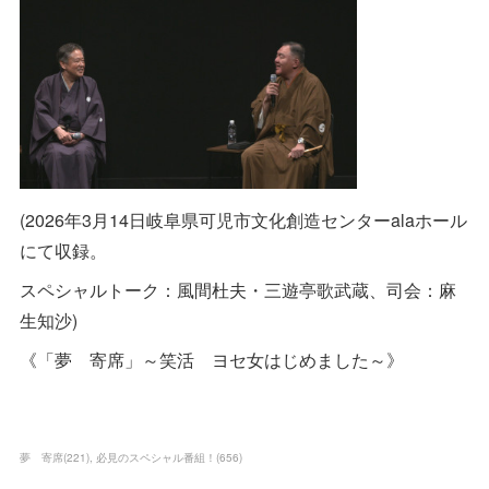
(2026年3月14日岐阜県可児市文化創造センターalaホール
にて収録。
スペシャルトーク：風間杜夫・三遊亭歌武蔵、司会：麻
生知沙)
《「夢 寄席」～笑活 ヨセ女はじめました～》
夢 寄席
(
221
)
必見のスペシャル番組！
(
656
)