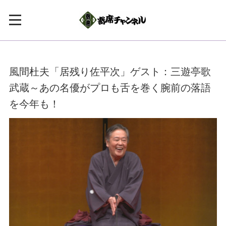
風間杜夫「居残り佐平次」ゲスト：三遊亭歌
武蔵～あの名優がプロも舌を巻く腕前の落語
を今年も！