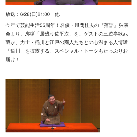
放送：6/28(日)21:00 他
今年で芸能生活55周年！名優・風間杜夫の『落語』独演
会より、廓噺「居残り佐平次」を、ゲストの三遊亭歌武
蔵が、力士・稲川と江戸の商人たちとの心温まる人情噺
「稲川」を披露する。スペシャル・トークもたっぷりお
届け！