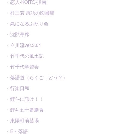
・恋人-KOITO-指南
・桂三若 落語の図書館
・氣になるふたり会
・沈黙寄席
・立川流ver.3.01
・竹千代の風土記
・竹千代学習会
・落語道（らくご，どう？）
・行楽日和
・鯉斗に訊け！！
・鯉斗五十番勝負
・東陽町演芸場
・E～落語