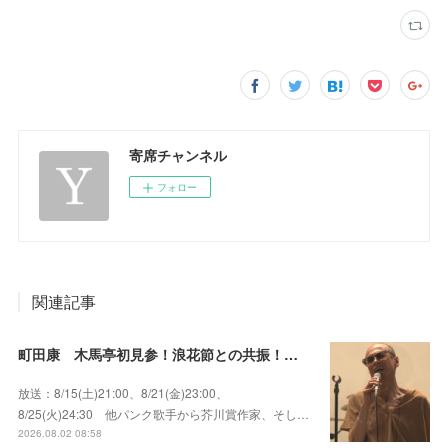
寄席チャンネル
フォロー
関連記事
町田康 木馬亭初見参！浪花節との共振！～マチダ地蔵尊 他
放送：8/15(土)21:00、8/21(金)23:00、
8/25(火)24:30 他パンク歌手から芥川賞作家、そし…
2026.08.02 08:58