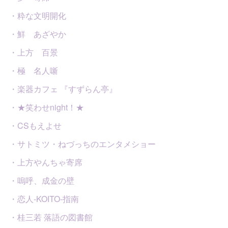
・粋な文明開化
・鮮 あざやか
・上方 百景
・極 名人噺
・楽器カフェ 『すずらん亭』
・★笑わせnight！★
・CSもえよせ
・サトミツ・ねづっちのエンタメショー
・上方やんちゃ寄席
・嗚呼、成金の壁
・恋人-KOITO-指南
・桂三若 落語の図書館