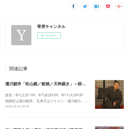
寄席チャンネル
フォロー
関連記事
瀧川鯉舟「松山鏡／船徳／天狗裁き」～師匠はあの唯一無二の雰囲気で爆笑をさらう瀧川鯉昇！
放送：8/1(土)21:00、8/7(金)23:00、8/11(火)24:30
他師匠は瀧川鯉昇、兄弟子はイケメン・瀧川鯉斗、…
2026.08.02 08:49