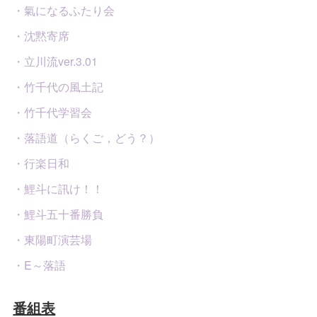
・氣になるふたり会
・沈黙寄席
・立川流ver.3.01
・竹千代の風土記
・竹千代学習会
・落語道（らくご，どう？）
・行楽日和
・鯉斗に訊け！！
・鯉斗五十番勝負
・東陽町演芸場
・E～落語
番組表