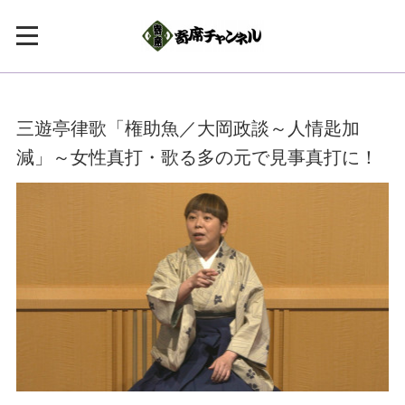
三遊亭律歌「権助魚／大岡政談～人情匙加
減」～女性真打・歌る多の元で見事真打に！