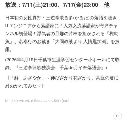
放送：7/11(土)21:00、7/17(金)23:00 他
日本初の女性真打・三遊亭歌る多(かるた)の落語を聴き、
ITエンジニアから落語家に！人気女流落語家が寄席チャ
ンネル初登場！浮気者の旦那の片棒を担がされる「権助
魚」、名奉行のお裁き「大岡政談より 人情匙加減」を披
露。
(2026年4月19日千葉市生涯学習センター小ホールにて収
録。『三遊亭律歌独演会 千葉de月イチ落語会』)
《「鮮 あざやか」～伸びざかり花ざかり、高座の君に
射ぬかれてみた～》
鮮 あざやか
(
109
)
必見のスペシャル番組！
(
656
)