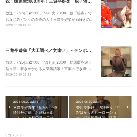
祝！噺家生活60周年！三遊亭好楽「親子酒」錦笑亭満堂「桜ん坊」～満堂フェス2026
放送：7/26(日)21:00、7/28(火)23:00 他『笑点』で
おなじみピンクの着物の人！三遊亭好楽が酒好きの…
2026.06.30 22:25
三遊亭遊雀「大工調べ／文違い」～テンポよくたたみかける語り口で人気・実力とも屈指！
放送：7/25(土)21:00、7/31(金)23:00 他還暦を迎え
益々芸に磨きがかかる人気落語家！言葉の行き違い…
2026.06.30 22:23
2026.06.30 22:16
2026.06.30 22:14
三遊亭好青年「厄払い／怪
登龍亭獅鉄「切符売り／注
談牡丹灯籠 お露新三郎
釈ばかりのヒーローショ
上・下」～初のヨーロッ…
ー」他～尾張落語、鉄道…
0
コメント