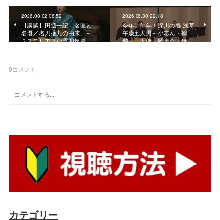
2026.08.02 08:52
2026.06.30 22:18
【講談】田辺一記「名医と
今年は午年！深川の春 浅草
名優／名刀捨丸の由来」～
午歳五人男～小志ん・鶴
ミステリアスな雰囲気漂…
遊・一太郎・岡大介・猪…
0
コメント
カテゴリー