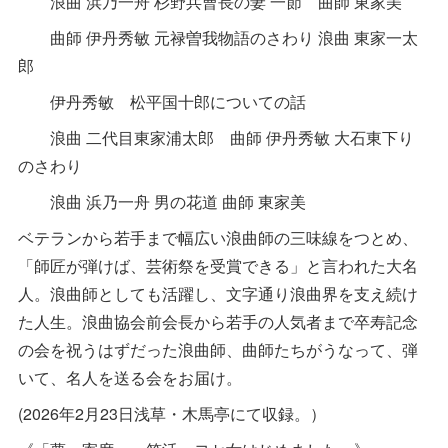
浪曲 浜乃一舟 杉野兵曹長の妻 一節 曲師 東家美
曲師 伊丹秀敏 元禄曽我物語のさわり 浪曲 東家一太
郎
伊丹秀敏 松平国十郎についての話
浪曲 二代目東家浦太郎 曲師 伊丹秀敏 大石東下り
のさわり
浪曲 浜乃一舟 男の花道 曲師 東家美
ベテランから若手まで幅広い浪曲師の三味線をつとめ、
「師匠が弾けば、芸術祭を受賞できる」と言われた大名
人。浪曲師としても活躍し、文字通り浪曲界を支え続け
た人生。浪曲協会前会長から若手の人気者まで卒寿記念
の会を祝うはずだった浪曲師、曲師たちがうなって、弾
いて、名人を送る会をお届け。
(2026年2月23日浅草・木馬亭にて収録。）