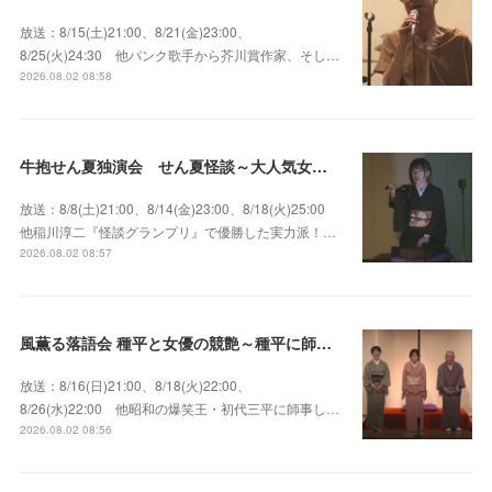
放送：8/15(土)21:00、8/21(金)23:00、
8/25(火)24:30 他パンク歌手から芥川賞作家、そし…
2026.08.02 08:58
牛抱せん夏独演会 せん夏怪談～大人気女性怪談師とっておきの背筋も凍る…
放送：8/8(土)21:00、8/14(金)23:00、8/18(火)25:00
他稲川淳二『怪談グランプリ』で優勝した実力派！…
2026.08.02 08:57
風薫る落語会 種平と女優の競艶～種平に師事した女優たちが百花繚乱に咲き誇る大人気落語会
放送：8/16(日)21:00、8/18(火)22:00、
8/26(水)22:00 他昭和の爆笑王・初代三平に師事し…
2026.08.02 08:56