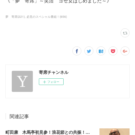
《「夢 寄席」～笑活 ヨセ女はじめました～》
夢 寄席
(
221
)
必見のスペシャル番組！
(
656
)
寄席チャンネル
フォロー
関連記事
町田康 木馬亭初見参！浪花節との共振！～マチダ地蔵尊 他