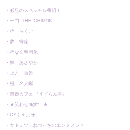
・必見のスペシャル番組！
・一門 -THE ICHIMON-
・粋 らくご
・夢 寄席
・粋な文明開化
・鮮 あざやか
・上方 百景
・極 名人噺
・楽器カフェ 『すずらん亭』
・★笑わせnight！★
・CSもえよせ
・サトミツ・ねづっちのエンタメショー