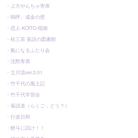
・上方やんちゃ寄席
・嗚呼、成金の壁
・恋人-KOITO-指南
・桂三若 落語の図書館
・氣になるふたり会
・沈黙寄席
・立川流ver.3.01
・竹千代の風土記
・竹千代学習会
・落語道（らくご，どう？）
・行楽日和
・鯉斗に訊け！！