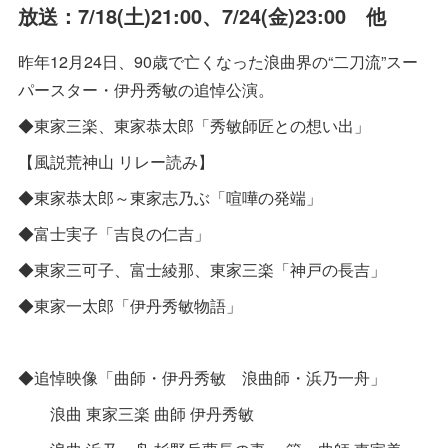
放送：7/18(土)21:00、7/24(金)23:00 他
昨年12月24日、90歳で亡くなった浪曲界の“二刀流”スー
パースター・伊丹秀敏の追悼公演。
◆東家三楽、東家恭太郎「秀敏師匠との想い出」
【風説荒神山 リレー読み】
◆東家恭太郎～東家志乃ぶ「喧嘩の発端」
◆富士実子「吉良の仁吉」
◆東家三可子、富士綾那、東家三楽「神戸の長吉」
◆東家一太郎「伊丹秀敏物語」
◆追悼映像「曲師・伊丹秀敏 浪曲師・浜乃一舟」
浪曲 東家三楽 曲師 伊丹秀敏