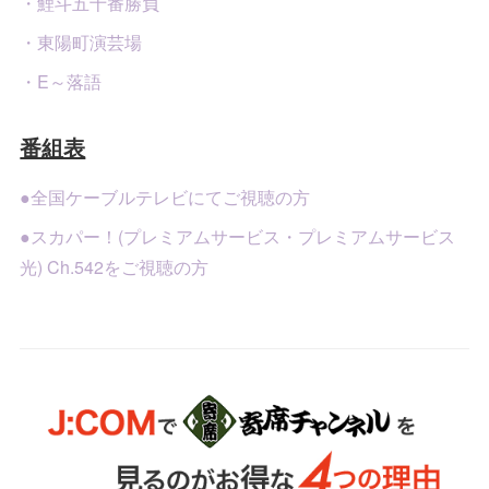
・鯉斗五十番勝負
・東陽町演芸場
・E～落語
番組表
●全国ケーブルテレビにてご視聴の方
●スカパー！(プレミアムサービス・プレミアムサービス
光) Ch.542をご視聴の方