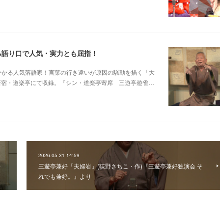
る語り口で人気・実力とも屈指！
芸に磨きがかかる人気落語家！言葉の行き違いが原因の騒動を描く「大
日新宿・道楽亭にて収録。『シン・道楽亭寄席 三遊亭遊雀…
2026.05.31 14:59
語
三遊亭兼好「夫婦岩」(荻野さちこ・作)『三遊亭兼好独演会 そ
れでも兼好。』より