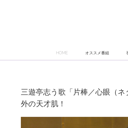
HOME
オススメ番組
三遊亭志う歌「片棒／心眼（ネ
外の天才肌！