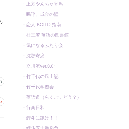
・上方やんちゃ寄席
・嗚呼、成金の壁
の
・恋人-KOITO-指南
・桂三若 落語の図書館
・氣になるふたり会
・沈黙寄席
・立川流ver.3.01
・竹千代の風土記
・竹千代学習会
・落語道（らくご，どう？）
・行楽日和
・鯉斗に訊け！！
・鯉斗五十番勝負