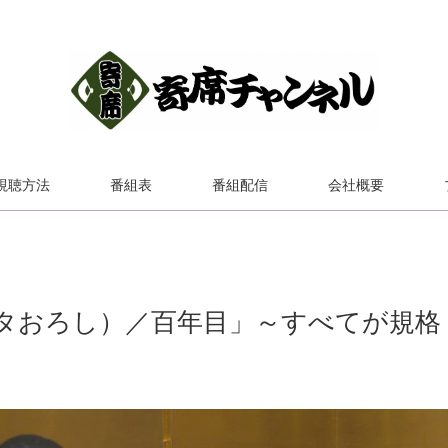
視聴方法
番組表
番組配信
会社概要
タおろし）／百年目」～すべてが規格