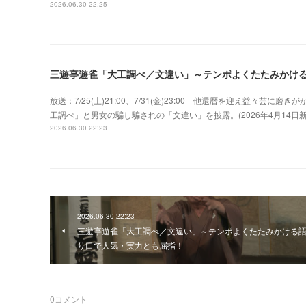
2026.06.30 22:25
三遊亭遊雀「大工調べ／文違い」～テンポよくたたみかけ
放送：7/25(土)21:00、7/31(金)23:00 他還暦を迎え益々
工調べ」と男女の騙し騙されの「文違い」を披露。(2026年4月14
2026.06.30 22:23
2026.06.30 22:23
三遊亭遊雀「大工調べ／文違い」～テンポよくたたみかける
り口で人気・実力とも屈指！
0
コメント