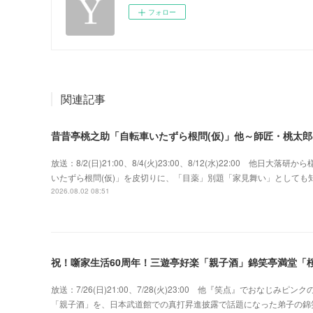
フォロー
関連記事
昔昔亭桃之助「自転車いたずら根問(仮)」他～師匠・桃太
放送：8/2(日)21:00、8/4(火)23:00、8/12(水)22:00 
いたずら根問(仮)」を皮切りに、「目薬」別題「家見舞い」として
2026.08.02 08:51
祝！噺家生活60周年！三遊亭好楽「親子酒」錦笑亭満堂「桜
放送：7/26(日)21:00、7/28(火)23:00 他『笑点』でおな
「親子酒」を、日本武道館での真打昇進披露で話題になった弟子の錦