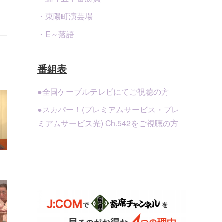
・東陽町演芸場
・E～落語
番組表
●全国ケーブルテレビにてご視聴の方
●スカパー！(プレミアムサービス・プレ
ミアムサービス光) Ch.542をご視聴の方