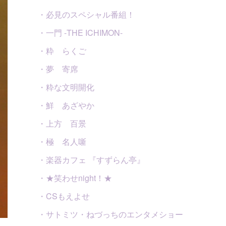
・必見のスペシャル番組！
・一門 -THE ICHIMON-
・粋 らくご
・夢 寄席
・粋な文明開化
・鮮 あざやか
・上方 百景
・極 名人噺
・楽器カフェ 『すずらん亭』
・★笑わせnight！★
・CSもえよせ
・サトミツ・ねづっちのエンタメショー