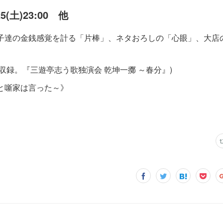
25(土)23:00 他
子達の金銭感覚を計る「片棒」、ネタおろしの「心眼」、大店
て収録。『三遊亭志う歌独演会 乾坤一擲 ～春分』)
と噺家は言った～》