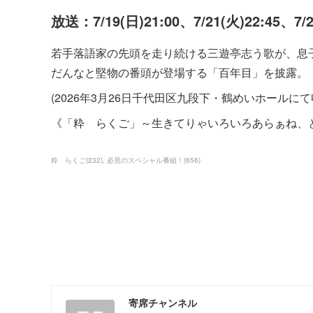
放送：7/19(日)21:00、7/21(火)22:45、7/
若手落語家の先頭を走り続ける三遊亭志う歌が、息
だんなと堅物の番頭が登場する「百年目」を披露。
(2026年3月26日千代田区九段下・鶴めいホールに
《「粋 らくご」～生きてりゃいろいろあらぁね、
粋 らくご
(
232
)
必見のスペシャル番組！
(
656
)
寄席チャンネル