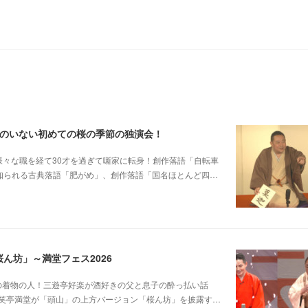
郎のいない初めての桜の季節の独演会！
他日大落研から様々な職を経て30才を過ぎて噺家に転身！創作落語「自転車
も知られる古典落語「肥がめ」、創作落語「国名ほとんど四…
ん坊」～満堂フェス2026
じみピンクの着物の人！三遊亭好楽が酒好きの父と息子の酔っ払い話
笑亭満堂が「頭山」の上方バージョン「桜ん坊」を披露す…