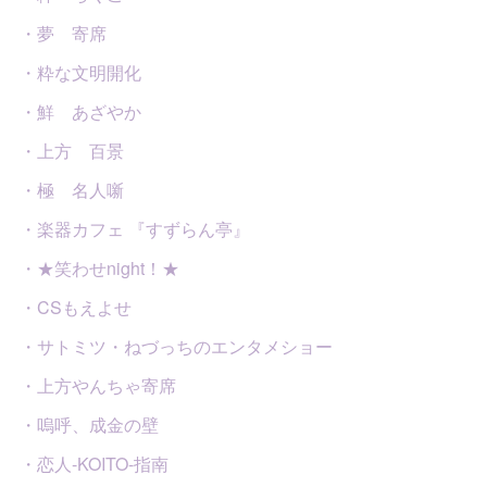
・夢 寄席
・粋な文明開化
・鮮 あざやか
・上方 百景
・極 名人噺
・楽器カフェ 『すずらん亭』
・★笑わせnight！★
・CSもえよせ
・サトミツ・ねづっちのエンタメショー
・上方やんちゃ寄席
・嗚呼、成金の壁
・恋人-KOITO-指南