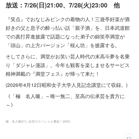
放送：7/26(日)21:00、7/28(火)23:00 他
『笑点』でおなじみピンクの着物の人！三遊亭好楽が酒
好きの父と息子の酔っ払い話「親子酒」を、日本武道館
での真打昇進披露で話題になった弟子の錦笑亭満堂が
「頭山」の上方バージョン「桜ん坊」を披露する。
そしてさらに、満堂がお笑い芸人時代の末高斗夢を名乗
り「ダジャレ漫談」。今年も観客を楽しませるサービス
精神満載の『満堂フェス』が帰って来た！
(2026年4月12日昭和女子大学人見記念講堂にて収録。)
《「極 名人噺」～唯一無二、至高の伝承芸を貴方に
～》
極 名人噺
(
21
)
必見のスペシャル番組！
(
656
)