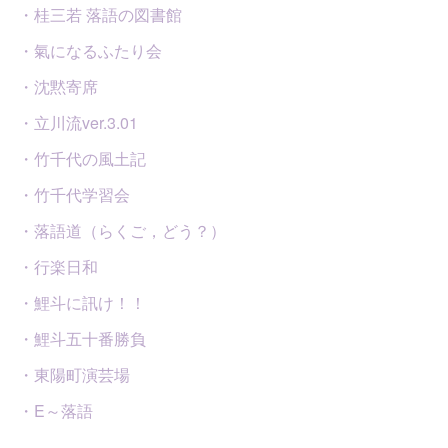
・桂三若 落語の図書館
・氣になるふたり会
・沈黙寄席
・立川流ver.3.01
・竹千代の風土記
・竹千代学習会
・落語道（らくご，どう？）
・行楽日和
・鯉斗に訊け！！
・鯉斗五十番勝負
・東陽町演芸場
・E～落語