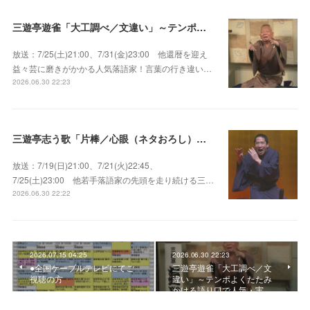
三遊亭遊雀「大工調べ／文違い」～テンポよくたたみかける語り口で人気・実力とも屈指！
放送：7/25(土)21:00、7/31(金)23:00 他還暦を迎え
益々芸に磨きがかかる人気落語家！言葉の行き違い…
2026.06.30 22:23
三遊亭志う歌「片棒／心眼（ネタおろし）／百年目」～すべてが規格外の天才肌！
放送：7/19(日)21:00、7/21(火)22:45、
7/25(土)23:00 他若手落語家の先頭を走り続ける三…
2026.06.30 22:22
2026.07.15 04:25
2026.06.30 22:23
●全国ケーブルテレビにてご
三遊亭遊雀「大工調べ／文
視聴の方
違い」～テンポよくたたみ
かける語り口で人気・実…