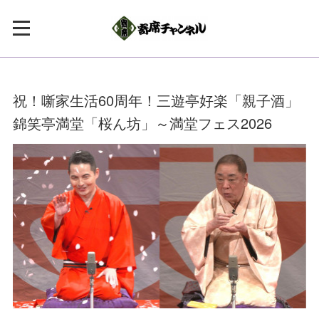
祝！噺家生活60周年！三遊亭好楽「親子酒」
錦笑亭満堂「桜ん坊」～満堂フェス2026