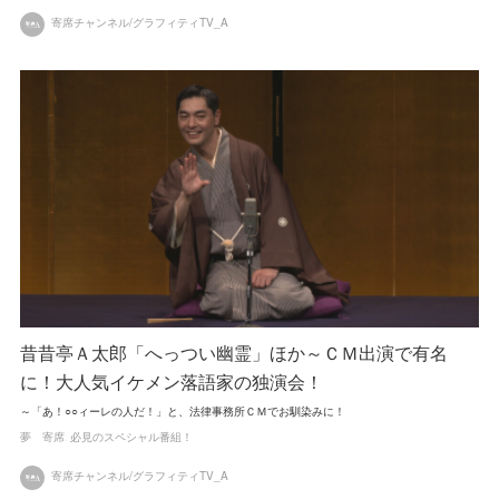
寄席チャンネル/グラフィティTV_A
昔昔亭Ａ太郎「へっつい幽霊」ほか～ＣＭ出演で有名
に！大人気イケメン落語家の独演会！
～「あ！○○ィーレの人だ！」と、法律事務所ＣＭでお馴染みに！
夢 寄席
必見のスペシャル番組！
寄席チャンネル/グラフィティTV_A