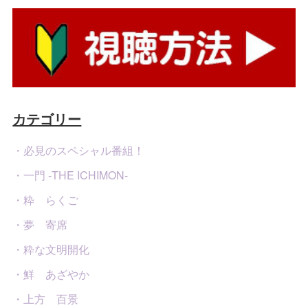
カテゴリー
・必見のスペシャル番組！
・一門 -THE ICHIMON-
・粋 らくご
・夢 寄席
・粋な文明開化
・鮮 あざやか
・上方 百景