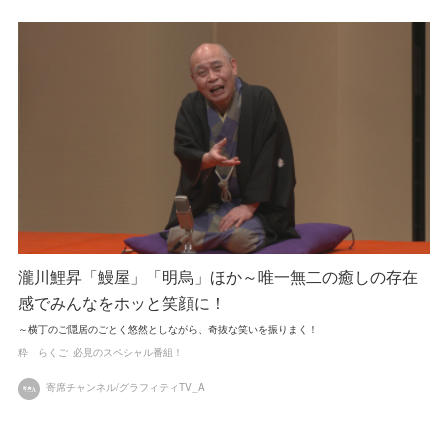
瀧川鯉昇「鰻屋」「明烏」ほか～唯一無二の癒しの存在
感でみんなをホッと笑顔に！
～横丁のご隠居のごとく悠然としながら、奇抜な笑いを振りまく！
粋 らくご
必見のスペシャル番組！
寄席チャンネル/グラフィティTV_A