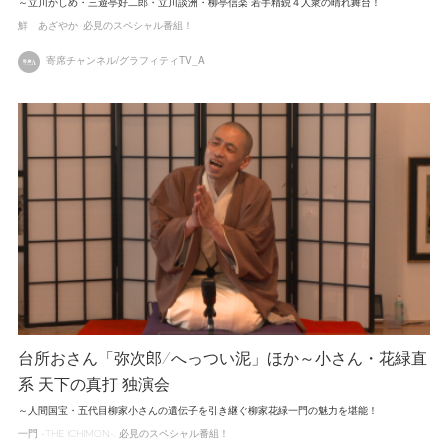
～立川かしめ・三遊亭好二郎・立川談洲・柳亭信楽 若手精鋭４人衆の晴れ舞台！
鮮 あざやか
必見のスペシャル番組！
寄席チャンネル/グラフィティTV_A
台所おさん「弥次郎/へっつい泥」ほか～小さん・花緑直
系 天下の真打 独演会
～人間国宝・五代目柳家小さんの遺伝子を引き継ぐ柳家花緑一門の魅力を堪能！
一門 -THE ICHIMON-
必見のスペシャル番組！