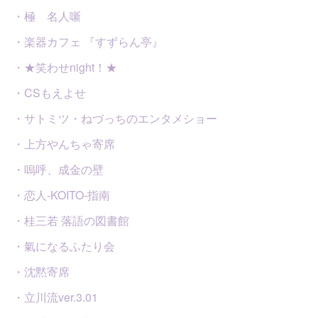
・極 名人噺
・楽器カフェ 『すずらん亭』
・★笑わせnight！★
・CSもえよせ
・サトミツ・ねづっちのエンタメショー
・上方やんちゃ寄席
・嗚呼、成金の壁
・恋人-KOITO-指南
・桂三若 落語の図書館
・氣になるふたり会
・沈黙寄席
・立川流ver.3.01