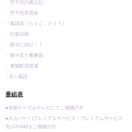
・竹千代の風土記
・竹千代学習会
・落語道（らくご，どう？）
・行楽日和
・鯉斗に訊け！！
・鯉斗五十番勝負
・東陽町演芸場
・E～落語
番組表
●全国ケーブルテレビにてご視聴の方
●スカパー！(プレミアムサービス・プレミアムサービス
光) Ch.542をご視聴の方