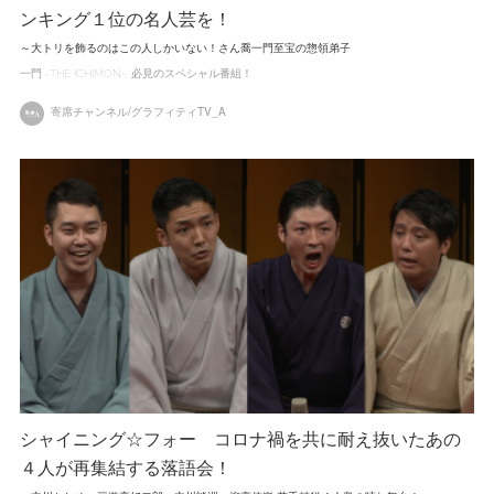
ンキング１位の名人芸を！
～大トリを飾るのはこの人しかいない！さん喬一門至宝の惣領弟子
一門 -THE ICHIMON-
必見のスペシャル番組！
寄席チャンネル/グラフィティTV_A
シャイニング☆フォー コロナ禍を共に耐え抜いたあの
４人が再集結する落語会！