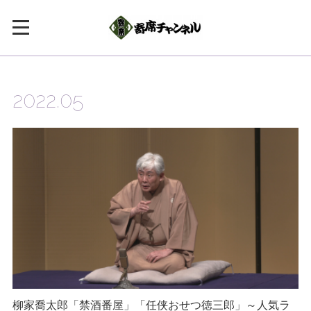
2022
.
05
柳家喬太郎「禁酒番屋」「任侠おせつ徳三郎」～人気ラ