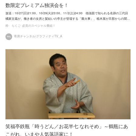
数限定プレミアム独演会を！
放送：10/27(日)21:00、10/29(火)23:00、11/2(土)24:00 他強面で知られる名跡の三代目
橘家文蔵が、働き者の女房と髪結いの亭主が登場する「厩火事」、植木屋が旦那からの聞…
粋 らくご
必見のスペシャル番組！
寄席チャンネル/グラフィティTV_A
笑福亭鉄瓶「時うどん／お花半七 なれそめ」～鶴瓶にあ
こがれ、いまや人気落語家に！