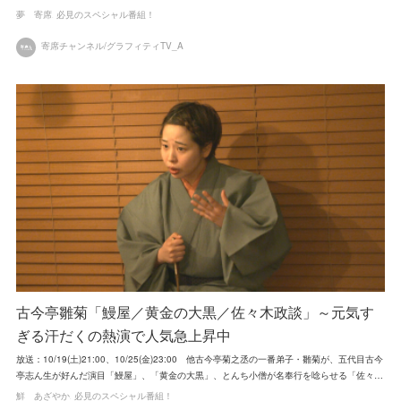
夢 寄席
必見のスペシャル番組！
寄席チャンネル/グラフィティTV_A
古今亭雛菊「鰻屋／黄金の大黒／佐々木政談」～元気す
ぎる汗だくの熱演で人気急上昇中
放送：10/19(土)21:00、10/25(金)23:00 他古今亭菊之丞の一番弟子・雛菊が、五代目古今
亭志ん生が好んだ演目「鰻屋」、「黄金の大黒」、とんち小僧が名奉行を唸らせる「佐々…
鮮 あざやか
必見のスペシャル番組！