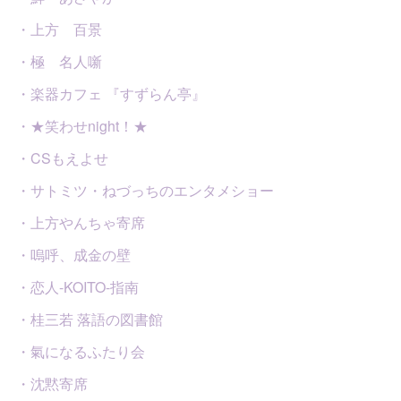
・上方 百景
・極 名人噺
・楽器カフェ 『すずらん亭』
・★笑わせnight！★
・CSもえよせ
・サトミツ・ねづっちのエンタメショー
・上方やんちゃ寄席
・嗚呼、成金の壁
・恋人-KOITO-指南
・桂三若 落語の図書館
・氣になるふたり会
・沈黙寄席