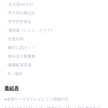
・立川流ver.3.01
・竹千代の風土記
・竹千代学習会
・落語道（らくご，どう？）
・行楽日和
・鯉斗に訊け！！
・鯉斗五十番勝負
・東陽町演芸場
・E～落語
番組表
●全国ケーブルテレビにてご視聴の方
●スカパー！(プレミアムサービス・プレミアムサービス