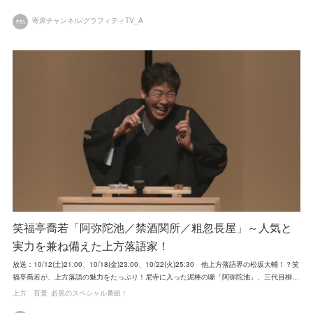
寄席チャンネル/グラフィティTV_A
笑福亭喬若「阿弥陀池／禁酒関所／粗忽長屋」～人気と
実力を兼ね備えた上方落語家！
放送：10/12(土)21:00、10/18(金)23:00、10/22(火)25:30 他上方落語界の松坂大輔！？笑
福亭喬若が、上方落語の魅力をたっぷり！尼寺に入った泥棒の噺「阿弥陀池」、三代目柳…
上方 百景
必見のスペシャル番組！