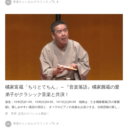
寄席チャンネル/グラフィティTV_A
橘家富蔵「ちりとてちん」～『音楽落語』橘家圓蔵の愛
弟子がクラシック音楽と共演！
放送：10/6(日)21:00、10/8(火)23:00、10/12(土)24:00 他師は、亡き橘家圓蔵(月の家圓
鏡)。親しみやすい落語の演目と、オペラやピアノの名曲をお送りする、伝統芸能の新し…
夢 寄席
必見のスペシャル番組！
寄席チャンネル/グラフィティTV_A