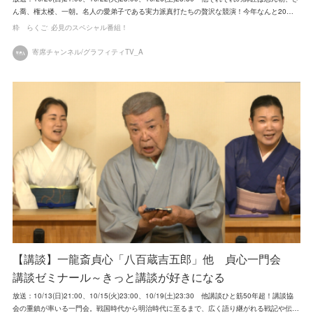
ん喬、権太楼、一朝。名人の愛弟子である実力派真打たちの贅沢な競演！今年なんと20…
粋 らくご
必見のスペシャル番組！
寄席チャンネル/グラフィティTV_A
【講談】一龍斎貞心「八百蔵吉五郎」他 貞心一門会
講談ゼミナール～きっと講談が好きになる
放送：10/13(日)21:00、10/15(火)23:00、10/19(土)23:30 他講談ひと筋50年超！講談協
会の重鎮が率いる一門会。戦国時代から明治時代に至るまで、広く語り継がれる戦記や伝…