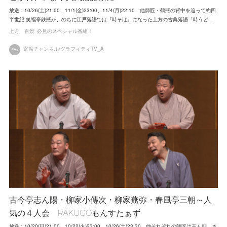
放送：10/26(土)21:00、11/1(金)23:00、11/4(月)22:10 他師匠・鶴瓶の背中を追って約四
半世紀 笑福亭鉄瓶が、のちに江戸落語では『時そば』になった上方の古典落語「時うど…
上方 百景
必見のスペシャル番組！
寄席チャンネル/グラフィティTV_A
古今亭志ん陽・柳家小傳次・柳家燕弥・春風亭三朝～人
気の４人会 RAKUGOもんすたぁず
放送：10/20(日)21:00、10/22(火)23:00、10/26(土)23:30 他それぞれの師匠は志ん朝、さ