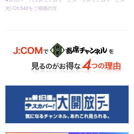
光) Ch.542をご視聴の方