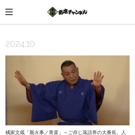
2024
.
10
橘家文蔵「厩火事／青菜」～ご存じ落語界の大番長。人