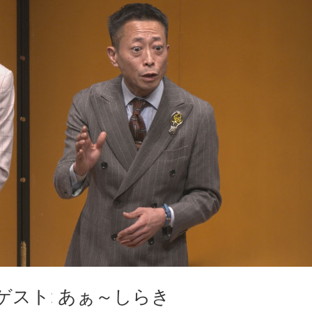
 ゲスト: あぁ～しらき