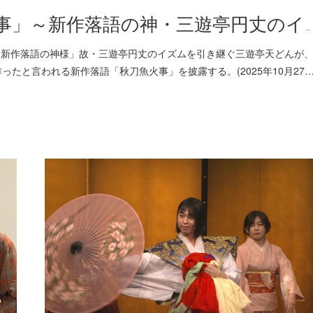
事」～新作落語の神・三遊亭円丈のイ…
火)25:30 他「新作落語の神様」故・三遊亭円丈のイズムを引き継ぐ三遊亭天どんが
たと言われる新作落語「秋刀魚火事」を披露する。(2025年10月27