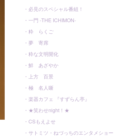
・必見のスペシャル番組！
・一門 -THE ICHIMON-
・粋 らくご
・夢 寄席
・粋な文明開化
・鮮 あざやか
・上方 百景
・極 名人噺
・楽器カフェ 『すずらん亭』
・★笑わせnight！★
・CSもえよせ
・サトミツ・ねづっちのエンタメショー