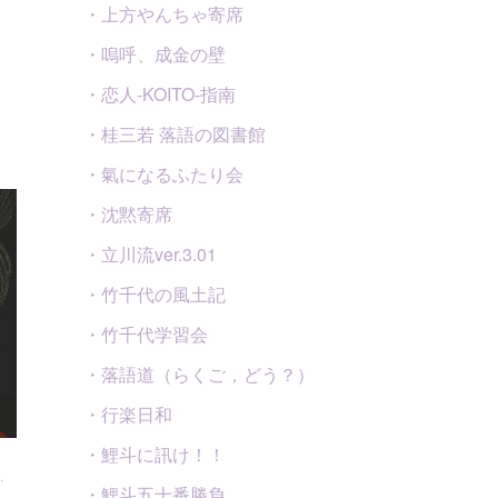
・上方やんちゃ寄席
・嗚呼、成金の壁
・恋人-KOITO-指南
・桂三若 落語の図書館
・氣になるふたり会
・沈黙寄席
・立川流ver.3.01
・竹千代の風土記
・竹千代学習会
・落語道（らくご，どう？）
・行楽日和
・鯉斗に訊け！！
…
・鯉斗五十番勝負