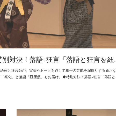
 特別対決！落語×狂言「落語と狂言を紐
土)24:00 他落語家と狂言師が、実演やトークを通して相手の芸能を深掘りする新た
言「察化」と落語「皿屋敷」もお届け。◆特別対決！落語×狂言「落語と