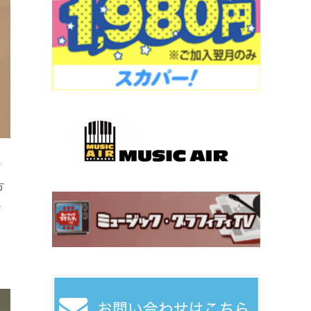
…
方
…