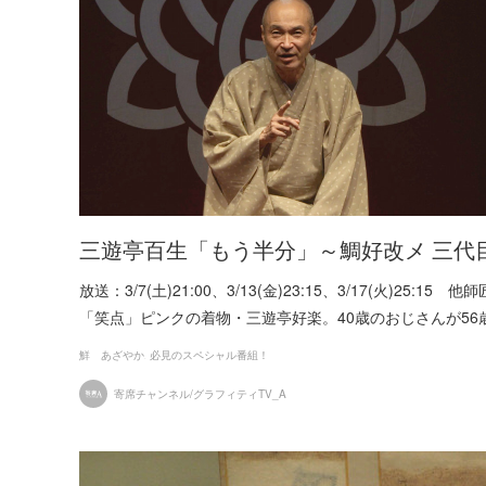
三遊亭百生「もう半分」～鯛好改メ 三代目
放送：3/7(土)21:00、3/13(金)23:15、3/17(火)25:15 他
「笑点」ピンクの着物・三遊亭好楽。40歳のおじさんが56
鮮 あざやか
必見のスペシャル番組！
寄席チャンネル/グラフィティTV_A