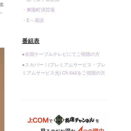
川志
・東陽町演芸場
…
・E～落語
番組表
●全国ケーブルテレビにてご視聴の方
●スカパー！(プレミアムサービス・プレ
ミアムサービス光) Ch.542をご視聴の方