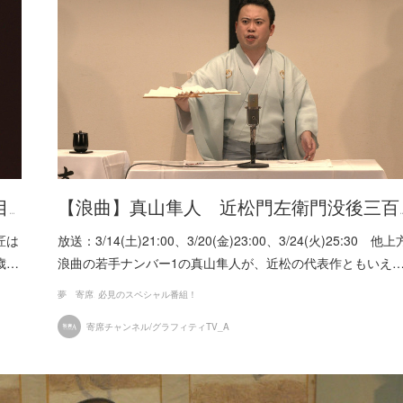
…
【浪曲】真山隼人 近松門左衛門没後三百
師匠は
放送：3/14(土)21:00、3/20(金)23:00、3/24(火)25:30 他上
歳…
浪曲の若手ナンバー1の真山隼人が、近松の代表作ともいえ
夢 寄席
必見のスペシャル番組！
寄席チャンネル/グラフィティTV_A