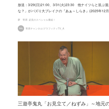
放送：3/29(日)21:00、3/31(火)23:30 他ナイ
な？」がバズり大ブレイクの『あぁ～しらき』(2025年12
夢 寄席
必見のスペシャル番組！
寄席チャンネル/グラフィティTV_A
三遊亭鬼丸「お見立て／ねずみ」～地元の