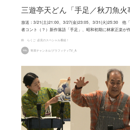
三遊亭天どん「手足／秋刀魚火
放送：3/21(土)21:00、3/27(金)23:05、3/31(
者コント（？）新作落語「手足」、昭和初期に林家正楽が作っ
粋 らくご
必見のスペシャル番組！
寄席チャンネル/グラフィティTV_A