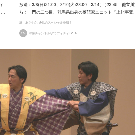
ィ
放送：3/8(日)21:00、3/10(火)23:00、3/14(土)23:45 他立
じ…
らく一門の二つ目、群馬県出身の落語家ユニット『上州事変
鮮 あざやか
必見のスペシャル番組！
寄席チャンネル/グラフィティTV_A