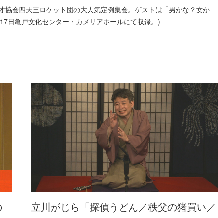
ツらと並ぶ漫才協会四天王ロケット団の大人気定例集会。ゲストは「男かな？女か
月17日亀戸文化センター・カメリアホールにて収録。)
…
立川がじら「探偵うどん／秩父の猪買い／