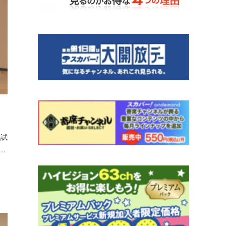
…
な試
…