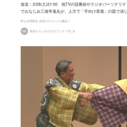
放送：3/28(土)21:00 他TVの冠番組やラジオパーソナリテ
でおなじみ三遊亭鬼丸が、上方で「手向け茶屋」の題で演
粋な文明開化
必見のスペシャル番組！
寄席チャンネル/グラフィティTV_A