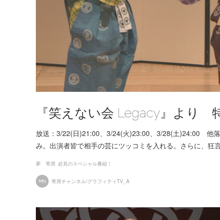
『笑えない会 Legacy』より
放送：3/22(日)21:00、3/24(火)23:00、3/28(
み。出演者皆で相手の芸にツッコミを入れる。さらに、狂
夢 寄席
必見のスペシャル番組！
寄席チャンネル/グラフィティTV_A