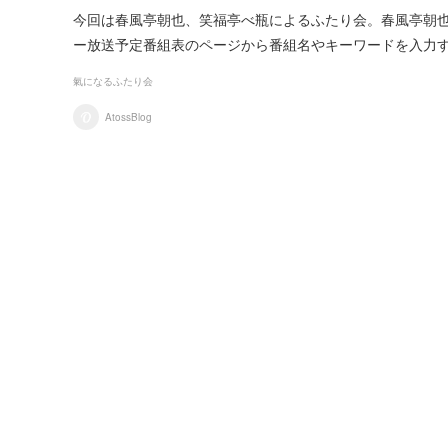
今回は春風亭朝也、笑福亭べ瓶によるふたり会。春風亭朝也
ー放送予定番組表のページから番組名やキーワードを入力
氣になるふたり会
AtossBlog