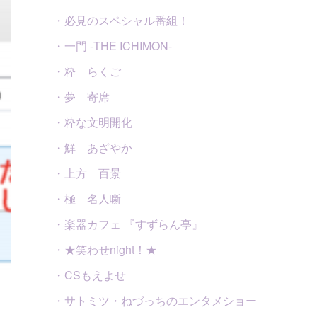
・必見のスペシャル番組！
・一門 -THE ICHIMON-
・粋 らくご
・夢 寄席
・粋な文明開化
・鮮 あざやか
・上方 百景
・極 名人噺
・楽器カフェ 『すずらん亭』
・★笑わせnight！★
・CSもえよせ
・サトミツ・ねづっちのエンタメショー