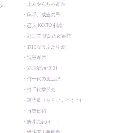
・上方やんちゃ寄席
レ
・嗚呼、成金の壁
・恋人-KOITO-指南
・桂三若 落語の図書館
・氣になるふたり会
・沈黙寄席
・立川流ver.3.01
・竹千代の風土記
・竹千代学習会
・落語道（らくご，どう？）
・行楽日和
・鯉斗に訊け！！
・鯉斗五十番勝負