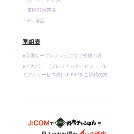
・東陽町演芸場
・E～落語
番組表
●全国ケーブルテレビにてご視聴の方
●スカパー！(プレミアムサービス・プレ
ミアムサービス光) Ch.542をご視聴の方