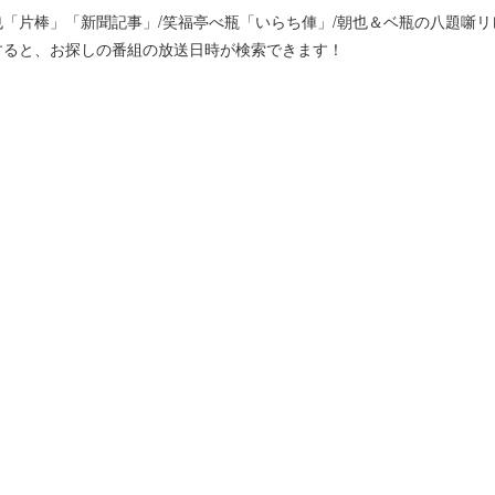
「片棒」「新聞記事」/笑福亭べ瓶「いらち俥」/朝也＆ベ瓶の八題噺リ
すると、お探しの番組の放送日時が検索できます！