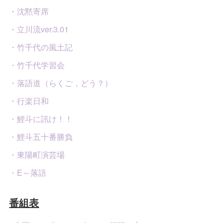
・沈黙寄席
・立川流ver.3.01
・竹千代の風土記
・竹千代学習会
・落語道（らくご，どう？）
・行楽日和
・鯉斗に訊け！！
・鯉斗五十番勝負
・東陽町演芸場
・E～落語
番組表