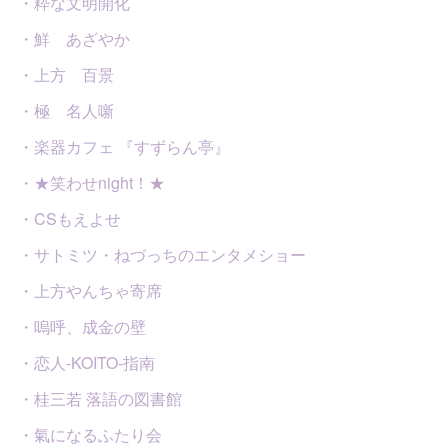
・粋な文明開化
・鮮 あざやか
・上方 百景
・極 名人噺
・楽器カフェ 『すずらん亭』
・★笑わせnight！★
・CSもえよせ
・サトミツ・ねづっちのエンタメショー
・上方やんちゃ寄席
・嗚呼、成金の壁
・恋人-KOITO-指南
・桂三若 落語の図書館
・氣になるふたり会