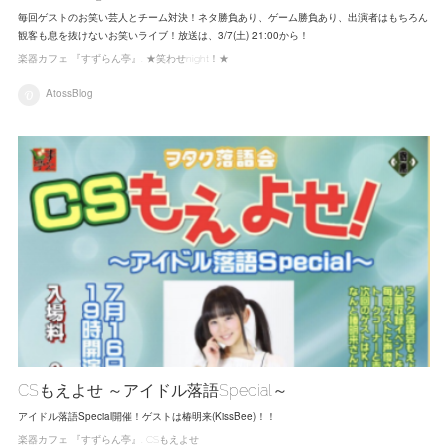
毎回ゲストのお笑い芸人とチーム対決！ネタ勝負あり、ゲーム勝負あり、出演者はもちろん
観客も息を抜けないお笑いライブ！放送は、3/7(土) 21:00から！
楽器カフェ 『すずらん亭』
★笑わせnight！★
AtossBlog
CSもえよせ ～アイドル落語Special～
アイドル落語Special開催！ゲストは椿明来(KissBee)！！
楽器カフェ 『すずらん亭』
CSもえよせ