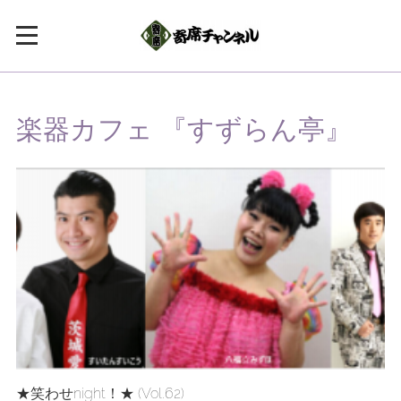
楽器カフェ 『すずらん亭』
★笑わせnight！★ (Vol.62)