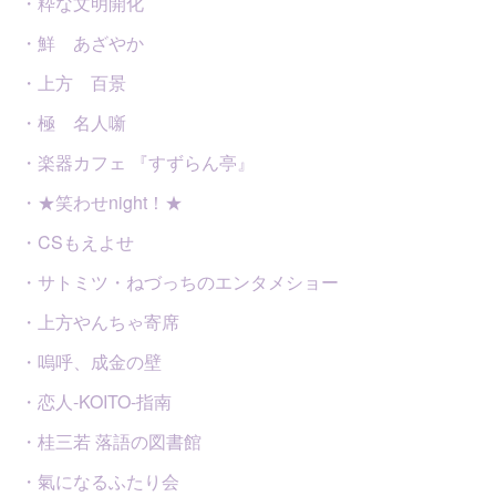
・粋な文明開化
・鮮 あざやか
・上方 百景
・極 名人噺
・楽器カフェ 『すずらん亭』
・★笑わせnight！★
・CSもえよせ
・サトミツ・ねづっちのエンタメショー
・上方やんちゃ寄席
・嗚呼、成金の壁
・恋人-KOITO-指南
・桂三若 落語の図書館
・氣になるふたり会