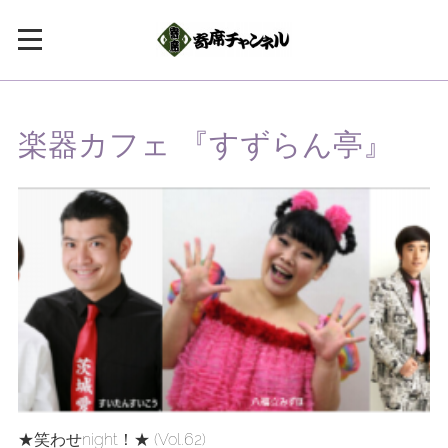
楽器カフェ 『すずらん亭』
★笑わせnight！★ (Vol.62)