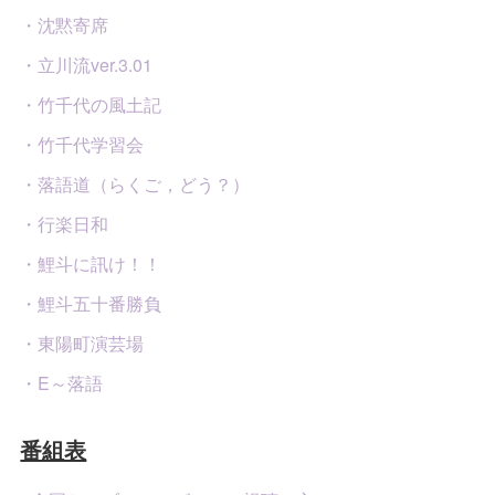
・沈黙寄席
・立川流ver.3.01
・竹千代の風土記
・竹千代学習会
・落語道（らくご，どう？）
・行楽日和
・鯉斗に訊け！！
・鯉斗五十番勝負
・東陽町演芸場
・E～落語
番組表