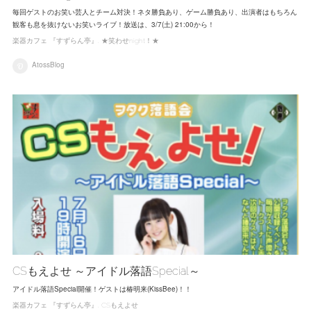
毎回ゲストのお笑い芸人とチーム対決！ネタ勝負あり、ゲーム勝負あり、出演者はもちろん
観客も息を抜けないお笑いライブ！放送は、3/7(土) 21:00から！
楽器カフェ 『すずらん亭』
★笑わせnight！★
AtossBlog
CSもえよせ ～アイドル落語Special～
アイドル落語Special開催！ゲストは椿明来(KissBee)！！
楽器カフェ 『すずらん亭』
CSもえよせ