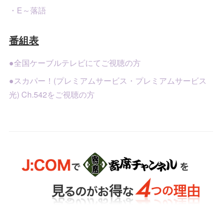
・E～落語
番組表
●全国ケーブルテレビにてご視聴の方
●スカパー！(プレミアムサービス・プレミアムサービス
光) Ch.542をご視聴の方