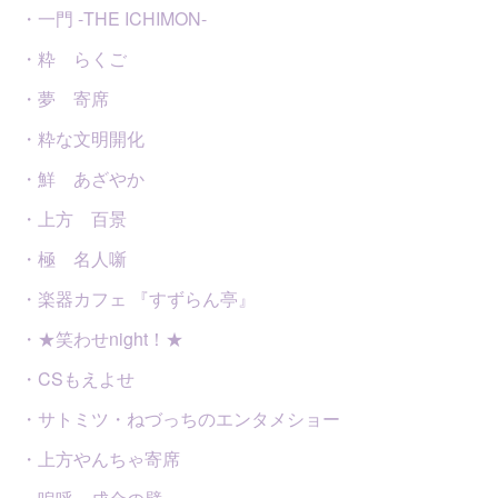
・一門 -THE ICHIMON-
・粋 らくご
・夢 寄席
・粋な文明開化
・鮮 あざやか
・上方 百景
・極 名人噺
・楽器カフェ 『すずらん亭』
・★笑わせnight！★
・CSもえよせ
・サトミツ・ねづっちのエンタメショー
・上方やんちゃ寄席