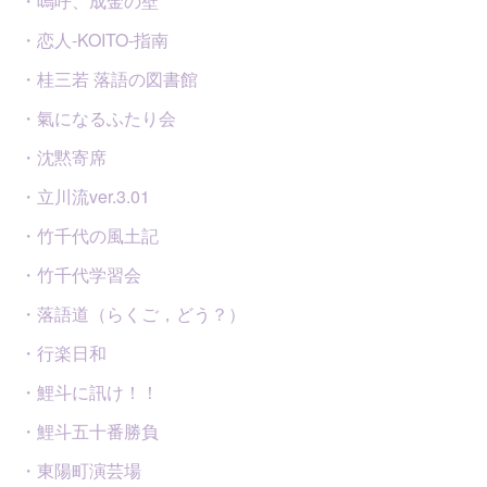
・嗚呼、成金の壁
・恋人-KOITO-指南
・桂三若 落語の図書館
・氣になるふたり会
・沈黙寄席
・立川流ver.3.01
・竹千代の風土記
・竹千代学習会
・落語道（らくご，どう？）
・行楽日和
・鯉斗に訊け！！
・鯉斗五十番勝負
・東陽町演芸場