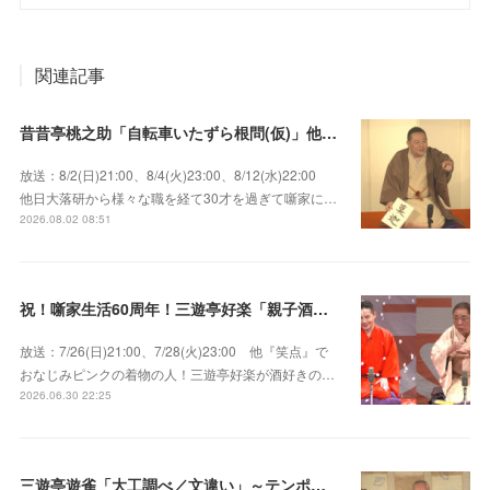
関連記事
昔昔亭桃之助「自転車いたずら根問(仮)」他～師匠・桃太郎のいない初めての桜の季節の独演会！
放送：8/2(日)21:00、8/4(火)23:00、8/12(水)22:00
他日大落研から様々な職を経て30才を過ぎて噺家に…
2026.08.02 08:51
祝！噺家生活60周年！三遊亭好楽「親子酒」錦笑亭満堂「桜ん坊」～満堂フェス2026
放送：7/26(日)21:00、7/28(火)23:00 他『笑点』で
おなじみピンクの着物の人！三遊亭好楽が酒好きの…
2026.06.30 22:25
三遊亭遊雀「大工調べ／文違い」～テンポよくたたみかける語り口で人気・実力とも屈指！