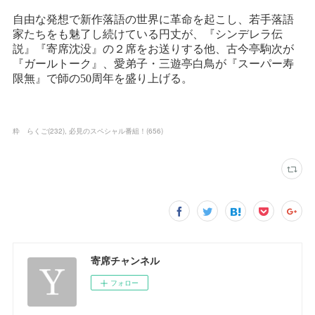
粋 らくご
(
232
)
必見のスペシャル番組！
(
656
)
寄席チャンネル
フォロー