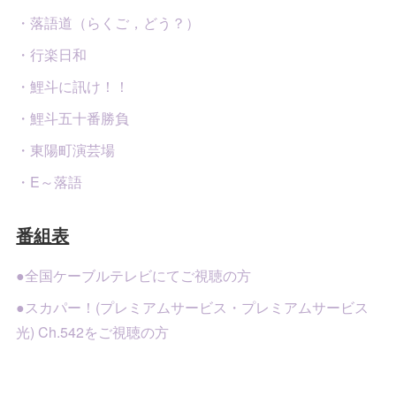
・落語道（らくご，どう？）
・行楽日和
・鯉斗に訊け！！
・鯉斗五十番勝負
・東陽町演芸場
・E～落語
番組表
●全国ケーブルテレビにてご視聴の方
●スカパー！(プレミアムサービス・プレミアムサービス
光) Ch.542をご視聴の方