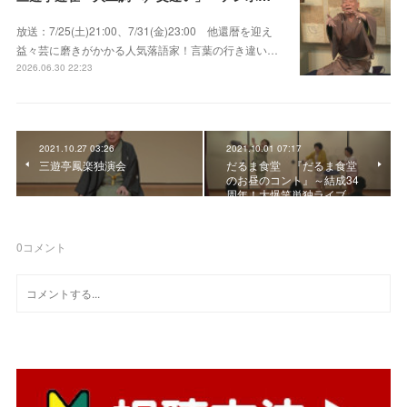
放送：7/25(土)21:00、7/31(金)23:00 他還暦を迎え
益々芸に磨きがかかる人気落語家！言葉の行き違い…
2026.06.30 22:23
2021.10.27 03:26
2021.10.01 07:17
三遊亭鳳楽独演会
だるま食堂 『だるま食堂
のお昼のコント』～結成34
周年！大爆笑単独ライブ…
0
コメント