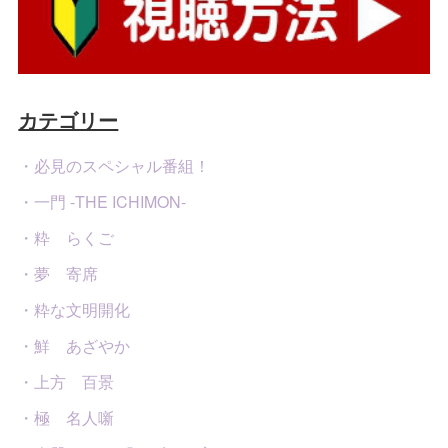
カテゴリー
・必見のスペシャル番組！
・一門 -THE ICHIMON-
・粋 らくご
・夢 寄席
・粋な文明開化
・鮮 あざやか
・上方 百景
・極 名人噺