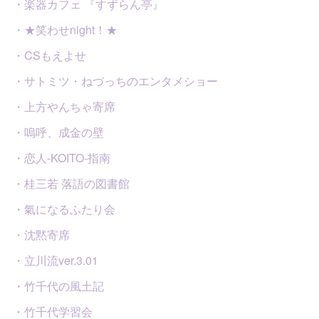
・楽器カフェ 『すずらん亭』
・★笑わせnight！★
・CSもえよせ
・サトミツ・ねづっちのエンタメショー
・上方やんちゃ寄席
・嗚呼、成金の壁
・恋人-KOITO-指南
・桂三若 落語の図書館
・氣になるふたり会
・沈黙寄席
・立川流ver.3.01
・竹千代の風土記
・竹千代学習会