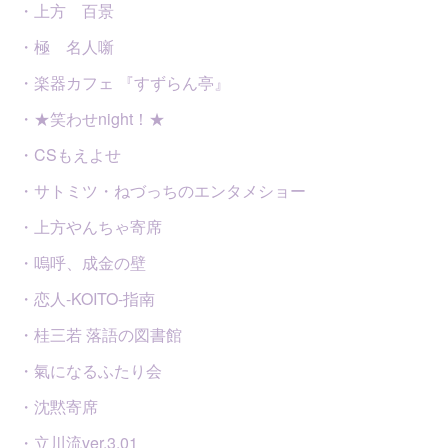
・上方 百景
・極 名人噺
・楽器カフェ 『すずらん亭』
・★笑わせnight！★
・CSもえよせ
・サトミツ・ねづっちのエンタメショー
・上方やんちゃ寄席
・嗚呼、成金の壁
・恋人-KOITO-指南
・桂三若 落語の図書館
・氣になるふたり会
・沈黙寄席
・立川流ver.3.01