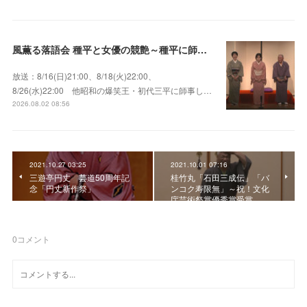
風薫る落語会 種平と女優の競艶～種平に師事した女優たちが百花繚乱に咲き誇る大人気落語会
放送：8/16(日)21:00、8/18(火)22:00、
8/26(水)22:00 他昭和の爆笑王・初代三平に師事し…
2026.08.02 08:56
2021.10.27 03:25
2021.10.01 07:16
三遊亭円丈 芸道50周年記
桂竹丸「石田三成伝」「バ
念「円丈新作祭」
ンコク寿限無」～祝！文化
庁芸術祭賞優秀賞受賞
0
コメント