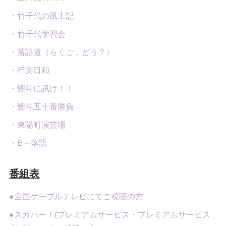
・竹千代の風土記
・竹千代学習会
・落語道（らくご，どう？）
・行楽日和
・鯉斗に訊け！！
・鯉斗五十番勝負
・東陽町演芸場
・E～落語
番組表
●全国ケーブルテレビにてご視聴の方
●スカパー！(プレミアムサービス・プレミアムサービス