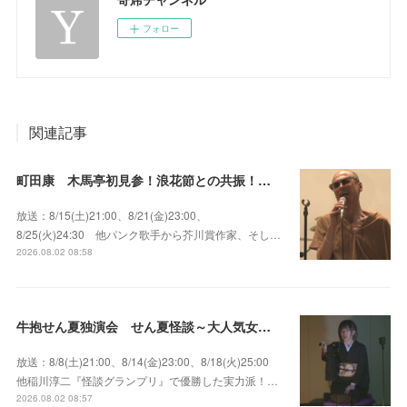
フォロー
関連記事
町田康 木馬亭初見参！浪花節との共振！～マチダ地蔵尊 他
放送：8/15(土)21:00、8/21(金)23:00、
8/25(火)24:30 他パンク歌手から芥川賞作家、そし…
2026.08.02 08:58
牛抱せん夏独演会 せん夏怪談～大人気女性怪談師とっておきの背筋も凍る…
放送：8/8(土)21:00、8/14(金)23:00、8/18(火)25:00
他稲川淳二『怪談グランプリ』で優勝した実力派！…
2026.08.02 08:57