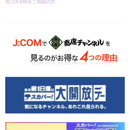
光) Ch.542をご視聴の方