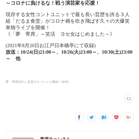
夢 寄席
(
221
)
必見のスペシャル番組！
(
656
)
寄席チャンネル