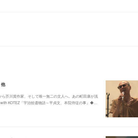
 他
0 他パンク歌手から芥川賞作家、そして唯一無二の文人へ。あの町田康が浅
ith KOTEZ「宇治拾遺物語～平貞文、本院侍従の事」◆…