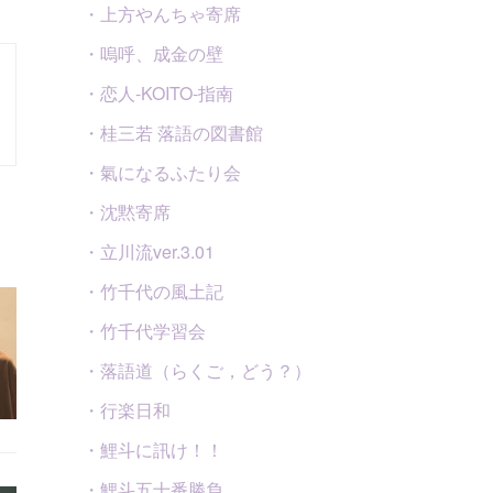
・上方やんちゃ寄席
・嗚呼、成金の壁
・恋人-KOITO-指南
・桂三若 落語の図書館
・氣になるふたり会
・沈黙寄席
・立川流ver.3.01
・竹千代の風土記
・竹千代学習会
・落語道（らくご，どう？）
・行楽日和
・鯉斗に訊け！！
・鯉斗五十番勝負