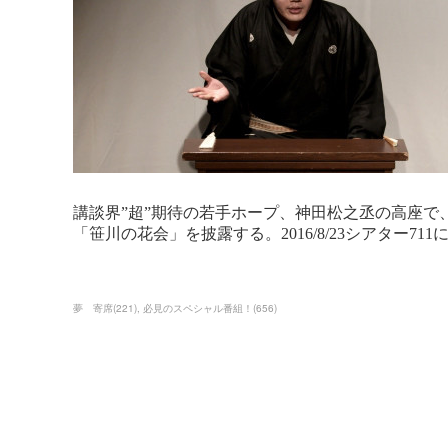
夢 寄席
(
221
)
必見のスペシャル番組！
(
656
)