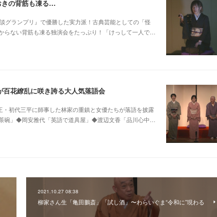
おきの背筋も凍る…
 他稲川淳二『怪談グランプリ』で優勝した実力派！古典芸能としての「怪
からない背筋も凍る独演会をたっぷり！「けっして一人で…
が百花繚乱に咲き誇る大人気落語会
0 他昭和の爆笑王・初代三平に師事した林家の重鎮と女優たちが落語を披露
茶碗」◆岡安雅代「英語で道具屋」◆渡辺文香「品川心中…
2021.10.27 08:38
柳家さん生「亀田鵬斎」「試し酒」〜わらいぐま“令和に”現わる