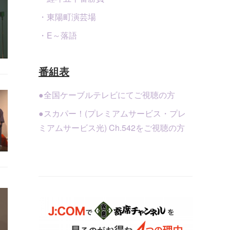
・東陽町演芸場
・E～落語
番組表
●全国ケーブルテレビにてご視聴の方
●スカパー！(プレミアムサービス・プレ
ミアムサービス光) Ch.542をご視聴の方