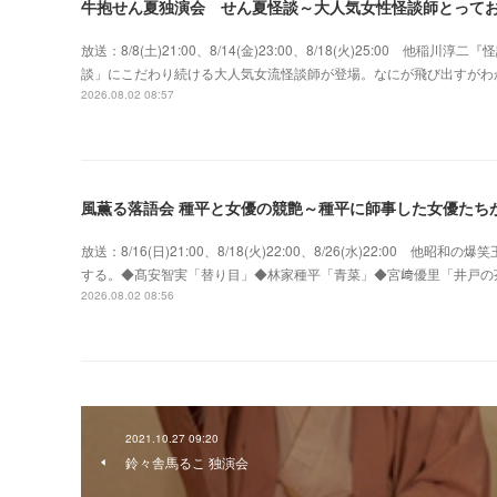
牛抱せん夏独演会 せん夏怪談～大人気女性怪談師とって
放送：8/8(土)21:00、8/14(金)23:00、8/18(火)25:00
談」にこだわり続ける大人気女流怪談師が登場。なにが飛び出すがわ
2026.08.02 08:57
風薫る落語会 種平と女優の競艶～種平に師事した女優たち
放送：8/16(日)21:00、8/18(火)22:00、8/26(水)22:0
する。◆髙安智実「替り目」◆林家種平「青菜」◆宮﨑優里「井戸の
2026.08.02 08:56
2021.10.27 09:20
鈴々舎馬るこ 独演会