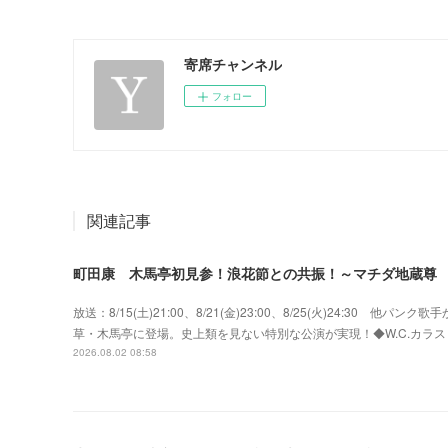
寄席チャンネル
フォロー
関連記事
町田康 木馬亭初見参！浪花節との共振！～マチダ地蔵尊
放送：8/15(土)21:00、8/21(金)23:00、8/25(火)24:3
草・木馬亭に登場。史上類を見ない特別な公演が実現！◆W.C.カラス w
2026.08.02 08:58