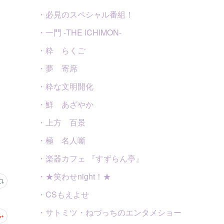
・必見のスペシャル番組！
・一門 -THE ICHIMON-
・粋 らくご
・夢 寄席
・粋な文明開化
・鮮 あざやか
・上方 百景
・極 名人噺
・楽器カフェ 『すずらん亭』
・★笑わせnight！★
・CSもえよせ
・サトミツ・ねづっちのエンタメショー