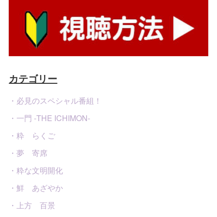
カテゴリー
・必見のスペシャル番組！
・一門 -THE ICHIMON-
・粋 らくご
・夢 寄席
・粋な文明開化
・鮮 あざやか
・上方 百景