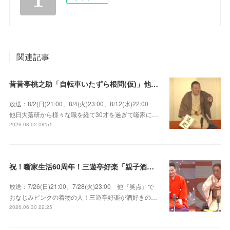
関連記事
昔昔亭桃之助「自転車いたずら根問(仮)」他～師匠・桃太郎のいない初めての桜の季節の独演会！
放送：8/2(日)21:00、8/4(火)23:00、8/12(水)22:00
他日大落研から様々な職を経て30才を過ぎて噺家に…
2026.08.02 08:51
祝！噺家生活60周年！三遊亭好楽「親子酒」錦笑亭満堂「桜ん坊」～満堂フェス2026
放送：7/26(日)21:00、7/28(火)23:00 他『笑点』で
おなじみピンクの着物の人！三遊亭好楽が酒好きの…
2026.06.30 22:25