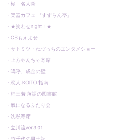
・極 名人噺
・楽器カフェ 『すずらん亭』
・★笑わせnight！★
・CSもえよせ
・サトミツ・ねづっちのエンタメショー
・上方やんちゃ寄席
・嗚呼、成金の壁
・恋人-KOITO-指南
・桂三若 落語の図書館
・氣になるふたり会
・沈黙寄席
・立川流ver.3.01
・竹千代の風土記