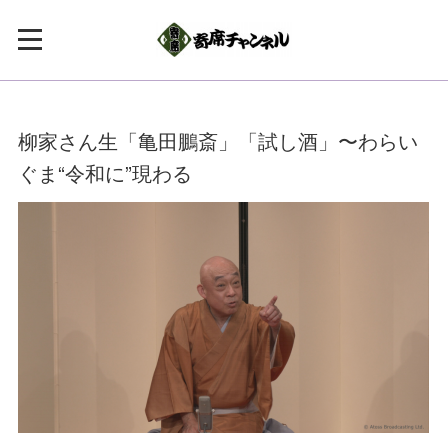
柳家さん生「亀田鵬斎」「試し酒」〜わらい
ぐま“令和に”現わる