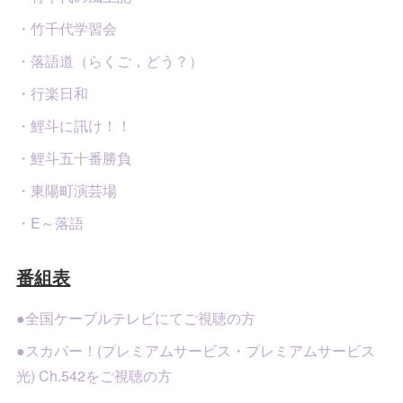
・竹千代学習会
・落語道（らくご，どう？）
・行楽日和
・鯉斗に訊け！！
・鯉斗五十番勝負
・東陽町演芸場
・E～落語
番組表
●全国ケーブルテレビにてご視聴の方
●スカパー！(プレミアムサービス・プレミアムサービス
光) Ch.542をご視聴の方