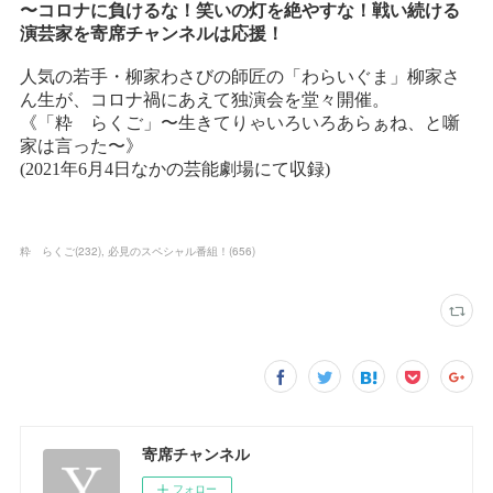
粋 らくご
(
232
)
必見のスペシャル番組！
(
656
)
寄席チャンネル
フォロー