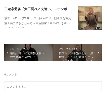
三遊亭遊雀「大工調べ／文違い」～テンポよくたたみかける語り口で人気・実力とも屈指！
放送：7/25(土)21:00、7/31(金)23:00 他還暦を迎え
益々芸に磨きがかかる人気落語家！言葉の行き違い…
2026.06.30 22:23
2021.10.27 09:14
2021.10.27 08:37
講談 神田松之丞独演会〜
桂文治「源平盛衰記」「浮
松之丞専門店vol.3〜
世床」〜こんな時期だから
こそ日本中を笑いの渦に！
0
コメント