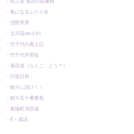
・桂三若 落語の図書館
・氣になるふたり会
・沈黙寄席
・立川流ver.3.01
・竹千代の風土記
・竹千代学習会
・落語道（らくご，どう？）
・行楽日和
・鯉斗に訊け！！
・鯉斗五十番勝負
・東陽町演芸場
・E～落語