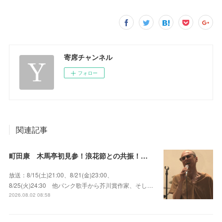
寄席チャンネル
フォロー
関連記事
町田康 木馬亭初見参！浪花節との共振！～マチダ地蔵尊 他
放送：8/15(土)21:00、8/21(金)23:00、
8/25(火)24:30 他パンク歌手から芥川賞作家、そし…
2026.08.02 08:58