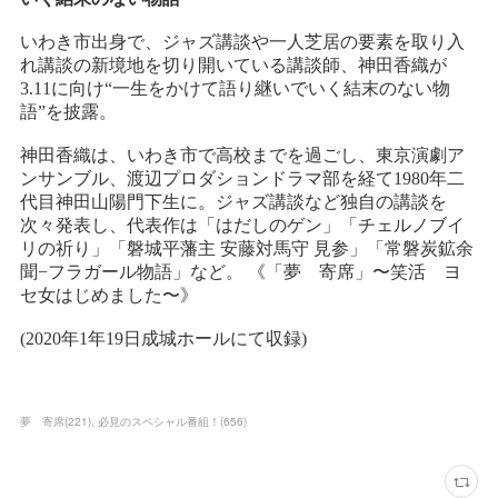
夢 寄席
(
221
)
必見のスペシャル番組！
(
656
)