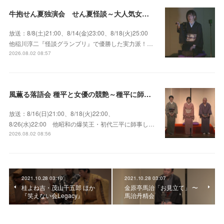
牛抱せん夏独演会 せん夏怪談～大人気女性怪談師とっておきの背筋も凍る…
放送：8/8(土)21:00、8/14(金)23:00、8/18(火)25:00
他稲川淳二『怪談グランプリ』で優勝した実力派！…
2026.08.02 08:57
風薫る落語会 種平と女優の競艶～種平に師事した女優たちが百花繚乱に咲き誇る大人気落語会
放送：8/16(日)21:00、8/18(火)22:00、
8/26(水)22:00 他昭和の爆笑王・初代三平に師事し…
2026.08.02 08:56
2021.10.28 03:10
2021.10.28 03:07
桂よね吉・茂山千五郎 ほか
金原亭馬治「お見立て」 〜
『笑えない会Legacy』
馬治丹精会