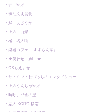
・夢 寄席
・粋な文明開化
・鮮 あざやか
・上方 百景
・極 名人噺
・楽器カフェ 『すずらん亭』
・★笑わせnight！★
・CSもえよせ
・サトミツ・ねづっちのエンタメショー
・上方やんちゃ寄席
・嗚呼、成金の壁
・恋人-KOITO-指南