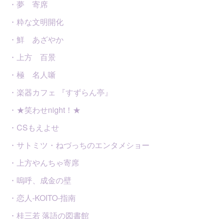
・夢 寄席
・粋な文明開化
・鮮 あざやか
・上方 百景
・極 名人噺
・楽器カフェ 『すずらん亭』
・★笑わせnight！★
・CSもえよせ
・サトミツ・ねづっちのエンタメショー
・上方やんちゃ寄席
・嗚呼、成金の壁
・恋人-KOITO-指南
・桂三若 落語の図書館