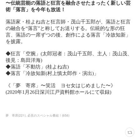
夢 寄席
(
221
)
必見のスペシャル番組！
(
656
)