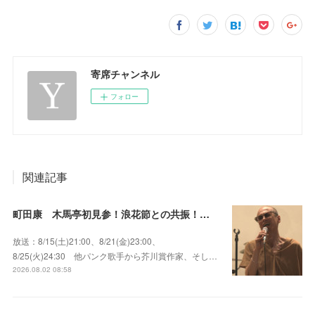
寄席チャンネル
フォロー
関連記事
町田康 木馬亭初見参！浪花節との共振！～マチダ地蔵尊 他
放送：8/15(土)21:00、8/21(金)23:00、
8/25(火)24:30 他パンク歌手から芥川賞作家、そし…
2026.08.02 08:58