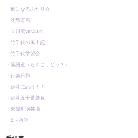
・氣になるふたり会
・沈黙寄席
・立川流ver.3.01
・竹千代の風土記
・竹千代学習会
・落語道（らくご，どう？）
・行楽日和
・鯉斗に訊け！！
・鯉斗五十番勝負
・東陽町演芸場
・E～落語