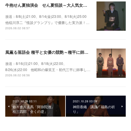
牛抱せん夏独演会 せん夏怪談～大人気女性怪談師とっておきの背筋も凍る…
放送：8/8(土)21:00、8/14(金)23:00、8/18(火)25:00
他稲川淳二『怪談グランプリ』で優勝した実力派！…
2026.08.02 08:57
風薫る落語会 種平と女優の競艶～種平に師事した女優たちが百花繚乱に咲き誇る大人気落語会
放送：8/16(日)21:00、8/18(火)22:00、
8/26(水)22:00 他昭和の爆笑王・初代三平に師事し…
2026.08.02 08:56
2021.10.28 03:11
2021.10.28 03:09
鈴々舎八ゑ馬「阿弥陀池」
神田香織 講談「福島の祈
桂三四郎「全くの逆」
り」