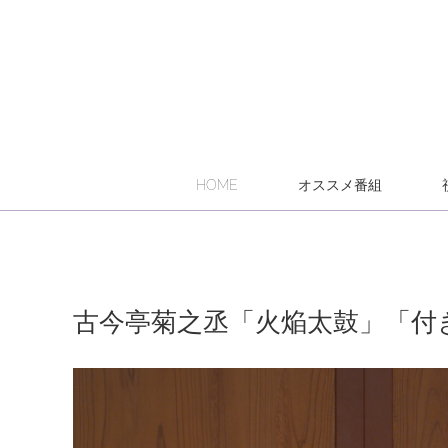
HOME
オススメ番組
古今亭菊之丞「火焔太鼓」「付