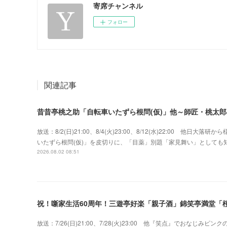
寄席チャンネル
フォロー
関連記事
昔昔亭桃之助「自転車いたずら根問(仮)」他～師匠・桃太
放送：8/2(日)21:00、8/4(火)23:00、8/12(水)22:00 
いたずら根問(仮)」を皮切りに、「目薬」別題「家見舞い」として
2026.08.02 08:51
祝！噺家生活60周年！三遊亭好楽「親子酒」錦笑亭満堂「桜
放送：7/26(日)21:00、7/28(火)23:00 他『笑点』でおな