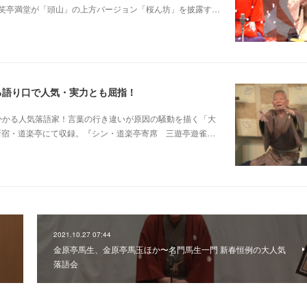
笑亭満堂が「頭山」の上方バージョン「桜ん坊」を披露す…
る語り口で人気・実力とも屈指！
芸に磨きがかかる人気落語家！言葉の行き違いが原因の騒動を描く「大
日新宿・道楽亭にて収録。『シン・道楽亭寄席 三遊亭遊雀…
2021.10.27 07:44
金原亭馬生、金原亭馬玉ほか〜名門馬生一門 新春恒例の大人気
落語会