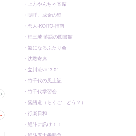
・上方やんちゃ寄席
・嗚呼、成金の壁
・恋人-KOITO-指南
・桂三若 落語の図書館
・氣になるふたり会
・沈黙寄席
・立川流ver.3.01
・竹千代の風土記
・竹千代学習会
・落語道（らくご，どう？）
・行楽日和
・鯉斗に訊け！！
・鯉斗五十番勝負