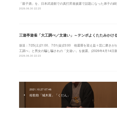
「親子酒」を、日本武道館での真打昇進披露で話題になった弟子の錦
2026.06.30 22:25
三遊亭遊雀「大工調べ／文違い」～テンポよくたたみかけ
放送：7/25(土)21:00、7/31(金)23:00 他還暦を迎え益々
工調べ」と男女の騙し騙されの「文違い」を披露。(2026年4月14
2026.06.30 22:23
2021.10.27 07:46
桂歌助「城木屋」「くだん」