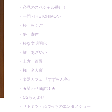
・必見のスペシャル番組！
・一門 -THE ICHIMON-
・粋 らくご
・夢 寄席
・粋な文明開化
・鮮 あざやか
・上方 百景
・極 名人噺
・楽器カフェ 『すずらん亭』
・★笑わせnight！★
・CSもえよせ
・サトミツ・ねづっちのエンタメショー