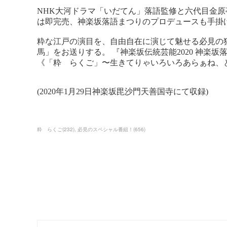
粋 らくご
(
232
)
必見のスペシャル番組！
(
656
)