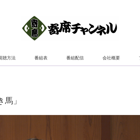
視聴方法
番組表
番組配信
会社概要
き馬」