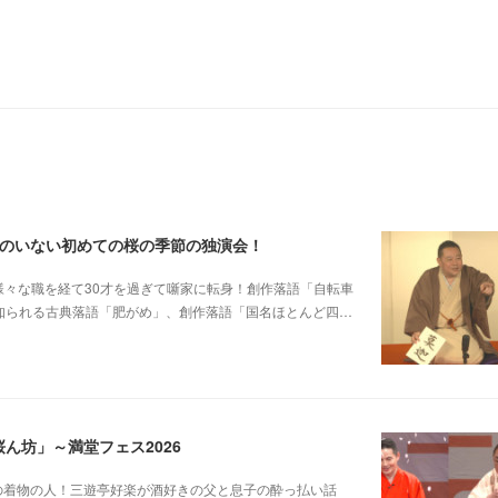
郎のいない初めての桜の季節の独演会！
他日大落研から様々な職を経て30才を過ぎて噺家に転身！創作落語「自転車
も知られる古典落語「肥がめ」、創作落語「国名ほとんど四…
ん坊」～満堂フェス2026
じみピンクの着物の人！三遊亭好楽が酒好きの父と息子の酔っ払い話