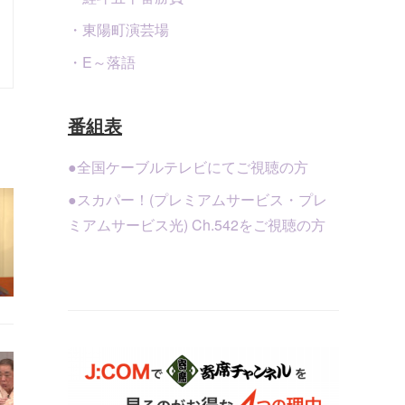
・東陽町演芸場
・E～落語
番組表
●全国ケーブルテレビにてご視聴の方
●スカパー！(プレミアムサービス・プレ
ミアムサービス光) Ch.542をご視聴の方