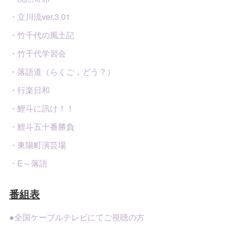
・立川流ver.3.01
・竹千代の風土記
・竹千代学習会
・落語道（らくご，どう？）
・行楽日和
・鯉斗に訊け！！
・鯉斗五十番勝負
・東陽町演芸場
・E～落語
番組表
●全国ケーブルテレビにてご視聴の方