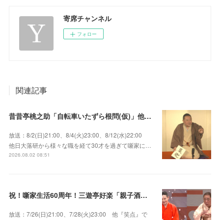
寄席チャンネル
フォロー
関連記事
昔昔亭桃之助「自転車いたずら根問(仮)」他～師匠・桃太郎のいない初めての桜の季節の独演会！
放送：8/2(日)21:00、8/4(火)23:00、8/12(水)22:00
他日大落研から様々な職を経て30才を過ぎて噺家に…
2026.08.02 08:51
祝！噺家生活60周年！三遊亭好楽「親子酒」錦笑亭満堂「桜ん坊」～満堂フェス2026
放送：7/26(日)21:00、7/28(火)23:00 他『笑点』で