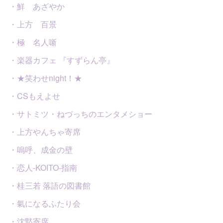
・鮮 あざやか
・上方 百景
・極 名人噺
・楽器カフェ 『すずらん亭』
・★笑わせnight！★
・CSもえよせ
・サトミツ・ねづっちのエンタメショー
・上方やんちゃ寄席
・嗚呼、成金の壁
・恋人-KOITO-指南
・桂三若 落語の図書館
・氣になるふたり会
・沈黙寄席