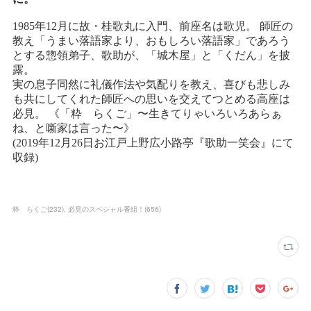
粋 らくご
(
232
)
必見のスペシャル番組！
(
656
)