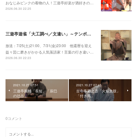
おなじみピンクの着物の人！三遊亭好楽が酒好きの…
2026.06.30 22:25
三遊亭遊雀「大工調べ／文違い」～テンポよくたたみかける語り口で人気・実力とも屈指！
放送：7/25(土)21:00、7/31(金)23:00 他還暦を迎え
益々芸に磨きがかかる人気落語家！言葉の行き違い…
2026.06.30 22:23
2021.10.27 07:51
2021.10.27 07:45
三遊亭圓輔「長短」「辰巳
古今亭菊之丞「火焔太鼓」
の辻占」
「付き馬」
0
コメント