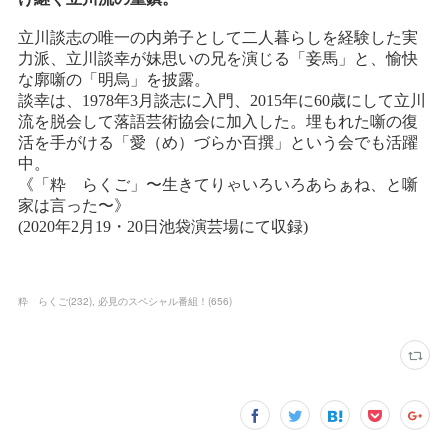
粋 らくご
(
232
)
必見のスペシャル番組！
(
656
)