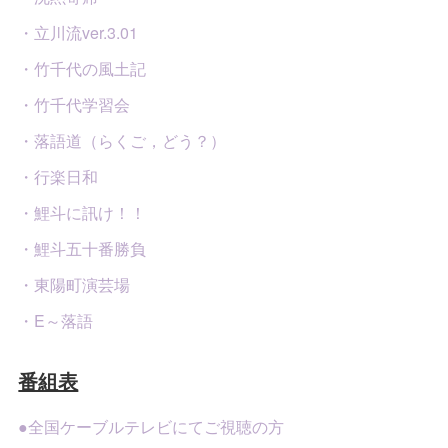
・立川流ver.3.01
・竹千代の風土記
・竹千代学習会
・落語道（らくご，どう？）
・行楽日和
・鯉斗に訊け！！
・鯉斗五十番勝負
・東陽町演芸場
・E～落語
番組表
●全国ケーブルテレビにてご視聴の方