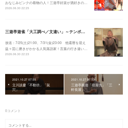
おなじみピンクの着物の人！三遊亭好楽が酒好きの…
2026.06.30 22:25
三遊亭遊雀「大工調べ／文違い」～テンポよくたたみかける語り口で人気・実力とも屈指！
放送：7/25(土)21:00、7/31(金)23:00 他還暦を迎え
益々芸に磨きがかかる人気落語家！言葉の行き違い…
2026.06.30 22:23
2021.10.27 07:55
2021.10.27 07:53
立川談慶「不動坊」「鼠
三遊亭圓遊「宿屋仇」「三
穴」
軒長屋」
0
コメント