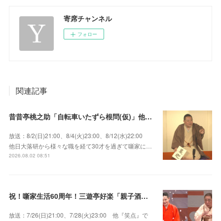
寄席チャンネル
フォロー
関連記事
昔昔亭桃之助「自転車いたずら根問(仮)」他～師匠・桃太郎のいない初めての桜の季節の独演会！
放送：8/2(日)21:00、8/4(火)23:00、8/12(水)22:00
他日大落研から様々な職を経て30才を過ぎて噺家に…
2026.08.02 08:51
祝！噺家生活60周年！三遊亭好楽「親子酒」錦笑亭満堂「桜ん坊」～満堂フェス2026
放送：7/26(日)21:00、7/28(火)23:00 他『笑点』で