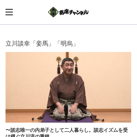
立川談幸「妾馬」「明烏」