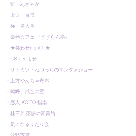
・鮮 あざやか
・上方 百景
・極 名人噺
・楽器カフェ 『すずらん亭』
・★笑わせnight！★
・CSもえよせ
・サトミツ・ねづっちのエンタメショー
・上方やんちゃ寄席
・嗚呼、成金の壁
・恋人-KOITO-指南
・桂三若 落語の図書館
・氣になるふたり会
・沈黙寄席