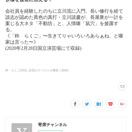
粋 らくご
(
232
)
必見のスペシャル番組！
(
656
)
寄席チャンネル