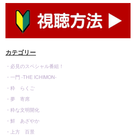
カテゴリー
・必見のスペシャル番組！
・一門 -THE ICHIMON-
・粋 らくご
・夢 寄席
・粋な文明開化
・鮮 あざやか
・上方 百景