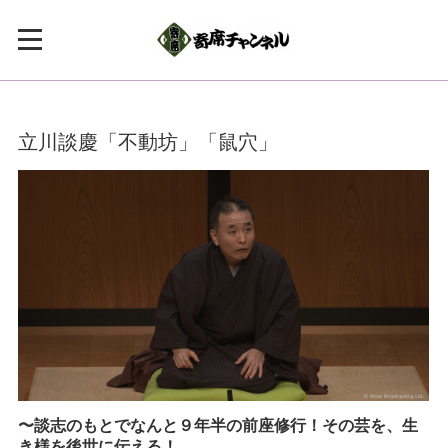
立川談慶「不動坊」「鼠穴」