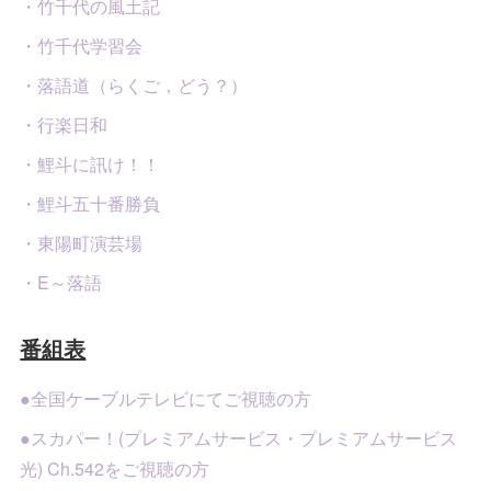
・竹千代の風土記
・竹千代学習会
・落語道（らくご，どう？）
・行楽日和
・鯉斗に訊け！！
・鯉斗五十番勝負
・東陽町演芸場
・E～落語
番組表
●全国ケーブルテレビにてご視聴の方
●スカパー！(プレミアムサービス・プレミアムサービス
光) Ch.542をご視聴の方