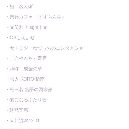
・極 名人噺
・楽器カフェ 『すずらん亭』
・★笑わせnight！★
・CSもえよせ
・サトミツ・ねづっちのエンタメショー
・上方やんちゃ寄席
・嗚呼、成金の壁
・恋人-KOITO-指南
・桂三若 落語の図書館
・氣になるふたり会
・沈黙寄席
・立川流ver.3.01