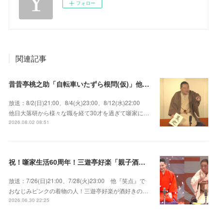
フォロー
関連記事
昔昔亭桃之助「自転車いたずら根問(仮)」他～師匠・桃太郎のいない初めての桜の季節の独演会！
放送：8/2(日)21:00、8/4(火)23:00、8/12(水)22:00
他日大落研から様々な職を経て30才を過ぎて噺家に…
2026.08.02 08:51
祝！噺家生活60周年！三遊亭好楽「親子酒」錦笑亭満堂「桜ん坊」～満堂フェス2026
放送：7/26(日)21:00、7/28(火)23:00 他『笑点』で
おなじみピンクの着物の人！三遊亭好楽が酒好きの…
2026.06.30 22:25