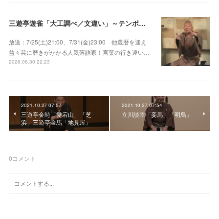
三遊亭遊雀「大工調べ／文違い」～テンポよくたたみかける語り口で人気・実力とも屈指！
放送：7/25(土)21:00、7/31(金)23:00 他還暦を迎え
益々芸に磨きがかかる人気落語家！言葉の行き違い…
2026.06.30 22:23
2021.10.27 07:57
2021.10.27 07:54
三遊亭金時「愛宕山」「芝
立川談幸「妾馬」「明烏」
浜」三遊亭金馬「地見屋」
0
コメント