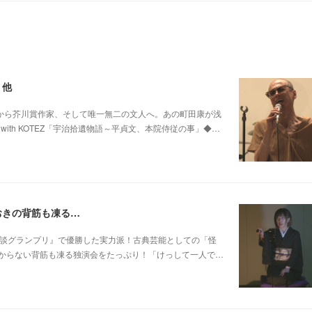
 他
0 他パンク歌手から芥川賞作家、そして唯一無二の文人へ。あの町田康が浅
ith KOTEZ「宇治拾遺物語～平貞文、本院侍従の事」◆…
おきの背筋も凍る…
 他稲川淳二『怪談グランプリ』で優勝した実力派！古典芸能としての「怪
からない背筋も凍る独演会をたっぷり！「けっして一人で…