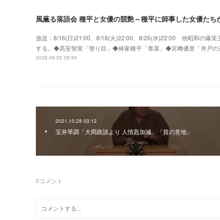
風薫る落語会 種平と女優の競艶～種平に師事した女優たち
放送：8/16(日)21:00、8/18(火)22:00、8/26(水)22:0
する。◆髙安智実「替り目」◆林家種平「青菜」◆宮﨑優里「井戸の
2026.08.02 08:56
2021.10.28 03:12
宝井琴調「大岡政談より 人情匙加減」「貧の意地」
0
コメント