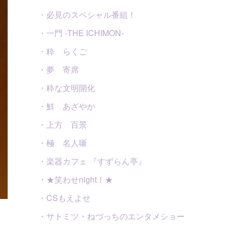
・必見のスペシャル番組！
・一門 -THE ICHIMON-
・粋 らくご
・夢 寄席
・粋な文明開化
・鮮 あざやか
・上方 百景
・極 名人噺
・楽器カフェ 『すずらん亭』
・★笑わせnight！★
・CSもえよせ
・サトミツ・ねづっちのエンタメショー