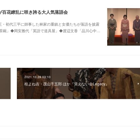
が百花繚乱に咲き誇る大人気落語会
0 他昭和の爆笑王・初代三平に師事した林家の重鎮と女優たちが落語を披露
茶碗」◆岡安雅代「英語で道具屋」◆渡辺文香「品川心中…
2021.10.28 03:10
桂よね吉・茂山千五郎 ほか『笑えない会Legacy』