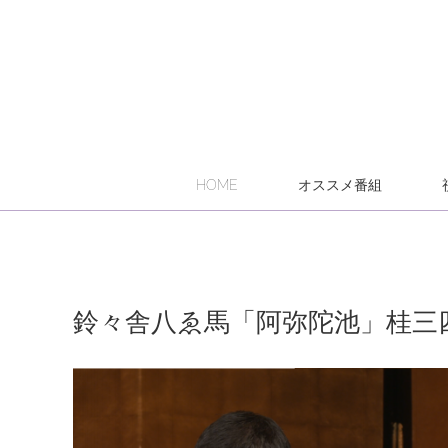
HOME
オススメ番組
鈴々舎八ゑ馬「阿弥陀池」桂三