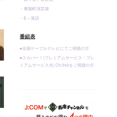
・東陽町演芸場
・E～落語
番組表
●全国ケーブルテレビにてご視聴の方
●スカパー！(プレミアムサービス・プレ
ミアムサービス光) Ch.542をご視聴の方