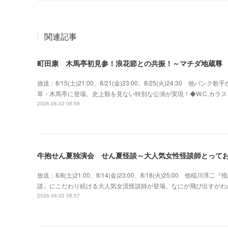
関連記事
町田康 木馬亭初見参！浪花節との共振！～マチダ地蔵尊
放送：8/15(土)21:00、8/21(金)23:00、8/25(火)24:3
草・木馬亭に登場。史上類を見ない特別な公演が実現！◆W.C.カラス w
2026.08.02 08:58
牛抱せん夏独演会 せん夏怪談～大人気女性怪談師とって
放送：8/8(土)21:00、8/14(金)23:00、8/18(火)25:00
談」にこだわり続ける大人気女流怪談師が登場。なにが飛び出すがわ
2026.08.02 08:57