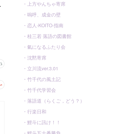
・上方やんちゃ寄席
・嗚呼、成金の壁
・恋人-KOITO-指南
・桂三若 落語の図書館
・氣になるふたり会
・沈黙寄席
・立川流ver.3.01
・竹千代の風土記
・竹千代学習会
・落語道（らくご，どう？）
・行楽日和
・鯉斗に訊け！！
・鯉斗五十番勝負