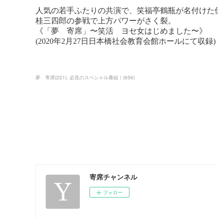
夢 寄席
(
221
)
必見のスペシャル番組！
(
656
)
寄席チャンネル
フォロー