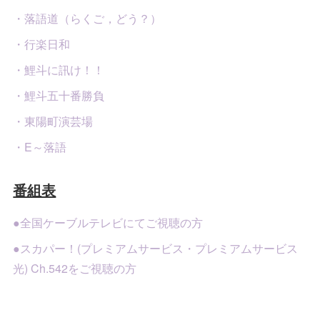
・落語道（らくご，どう？）
・行楽日和
・鯉斗に訊け！！
・鯉斗五十番勝負
・東陽町演芸場
・E～落語
番組表
●全国ケーブルテレビにてご視聴の方
●スカパー！(プレミアムサービス・プレミアムサービス
光) Ch.542をご視聴の方