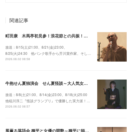
関連記事
町田康 木馬亭初見参！浪花節との共振！～マチダ地蔵尊 他
放送：8/15(土)21:00、8/21(金)23:00、
8/25(火)24:30 他パンク歌手から芥川賞作家、そし…
2026.08.02 08:58
牛抱せん夏独演会 せん夏怪談～大人気女性怪談師とっておきの背筋も凍る…
放送：8/8(土)21:00、8/14(金)23:00、8/18(火)25:00
他稲川淳二『怪談グランプリ』で優勝した実力派！…
2026.08.02 08:57
風薫る落語会 種平と女優の競艶～種平に師事した女優たちが百花繚乱に咲き誇る大人気落語会