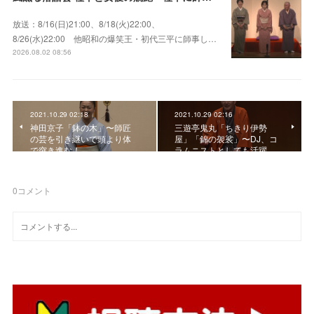
放送：8/16(日)21:00、8/18(火)22:00、
8/26(水)22:00 他昭和の爆笑王・初代三平に師事し…
2026.08.02 08:56
2021.10.29 02:18
2021.10.29 02:16
神田京子「鉢の木」〜師匠
三遊亭鬼丸「ちきり伊勢
の芸を引き継いで頭より体
屋」「錦の袈裟」〜DJ、コ
で突き進む！
ラムニストとしても活躍…
0
コメント