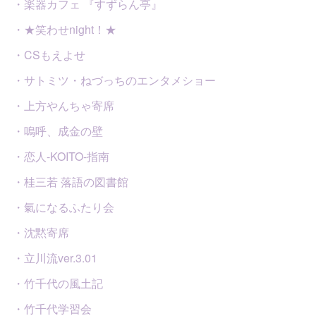
・楽器カフェ 『すずらん亭』
・★笑わせnight！★
・CSもえよせ
・サトミツ・ねづっちのエンタメショー
・上方やんちゃ寄席
・嗚呼、成金の壁
・恋人-KOITO-指南
・桂三若 落語の図書館
・氣になるふたり会
・沈黙寄席
・立川流ver.3.01
・竹千代の風土記
・竹千代学習会