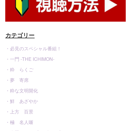
カテゴリー
・必見のスペシャル番組！
・一門 -THE ICHIMON-
・粋 らくご
・夢 寄席
・粋な文明開化
・鮮 あざやか
・上方 百景
・極 名人噺