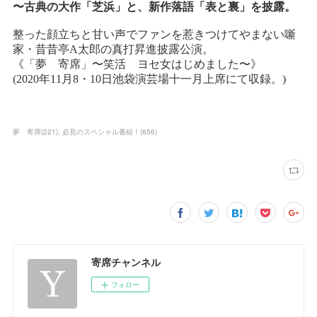
夢 寄席
(
221
)
必見のスペシャル番組！
(
656
)
寄席チャンネル
フォロー