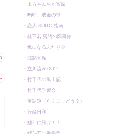
・上方やんちゃ寄席
・嗚呼、成金の壁
・恋人-KOITO-指南
・桂三若 落語の図書館
・氣になるふたり会
・沈黙寄席
・立川流ver.3.01
・竹千代の風土記
・竹千代学習会
・落語道（らくご，どう？）
・行楽日和
・鯉斗に訊け！！
・鯉斗五十番勝負