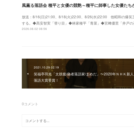
風薫る落語会 種平と女優の競艶～種平に師事した女優たち
放送：8/16(日)21:00、8/18(火)22:00、8/26(水)22:0
する。◆髙安智実「替り目」◆林家種平「青菜」◆宮﨑優里「井戸の
2026.08.02 08:56
2021.10.29 02:19
笑福亭羽光「太鼓腹/偽者落語家/まめだ」〜2020年ＮＨＫ新人
落語大賞受賞！
0
コメント