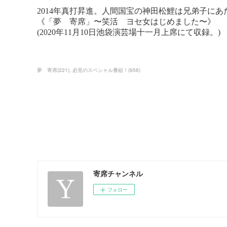
夢 寄席
(
221
)
必見のスペシャル番組！
(
656
)
寄席チャンネル
フォロー