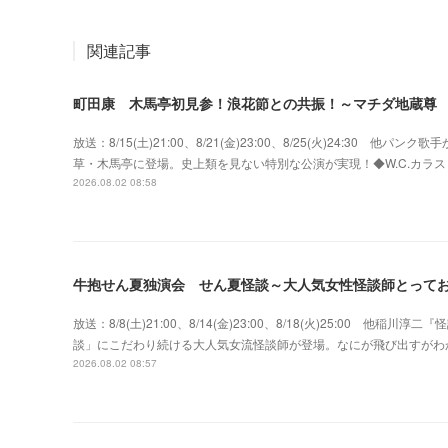
関連記事
町田康 木馬亭初見参！浪花節との共振！～マチダ地蔵尊
放送：8/15(土)21:00、8/21(金)23:00、8/25(火)24:3
草・木馬亭に登場。史上類を見ない特別な公演が実現！◆W.C.カラス w
2026.08.02 08:58
牛抱せん夏独演会 せん夏怪談～大人気女性怪談師とって
放送：8/8(土)21:00、8/14(金)23:00、8/18(火)25:00
談」にこだわり続ける大人気女流怪談師が登場。なにが飛び出すがわ
2026.08.02 08:57