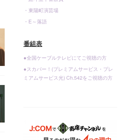
・東陽町演芸場
・E～落語
番組表
●全国ケーブルテレビにてご視聴の方
●スカパー！(プレミアムサービス・プレ
ミアムサービス光) Ch.542をご視聴の方