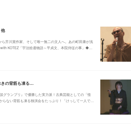
 他
0 他パンク歌手から芥川賞作家、そして唯一無二の文人へ。あの町田康が浅
ith KOTEZ「宇治拾遺物語～平貞文、本院侍従の事」◆…
おきの背筋も凍る…
 他稲川淳二『怪談グランプリ』で優勝した実力派！古典芸能としての「怪
からない背筋も凍る独演会をたっぷり！「けっして一人で…