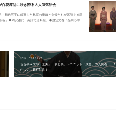
が百花繚乱に咲き誇る大人気落語会
0 他昭和の爆笑王・初代三平に師事した林家の重鎮と女優たちが落語を披露
茶碗」◆岡安雅代「英語で道具屋」◆渡辺文香「品川心中…
2021.10.29 02:17
昔昔亭Ａ太郎「芝浜」「表と裏」〜ユニット「成金」の人気者
がついに真打昇進！