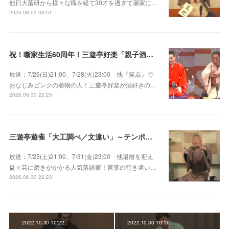
他日大落研から様々な職を経て30才を過ぎて噺家に…
2026.08.02 08:51
祝！噺家生活60周年！三遊亭好楽「親子酒」錦笑亭満堂「桜ん坊」～満堂フェス2026
放送：7/26(日)21:00、7/28(火)23:00 他『笑点』で
おなじみピンクの着物の人！三遊亭好楽が酒好きの…
2026.06.30 22:25
三遊亭遊雀「大工調べ／文違い」～テンポよくたたみかける語り口で人気・実力とも屈指！
放送：7/25(土)21:00、7/31(金)23:00 他還暦を迎え
益々芸に磨きがかかる人気落語家！言葉の行き違い…
2026.06.30 22:23
2022.10.30 10:22
2022.10.30 10:16