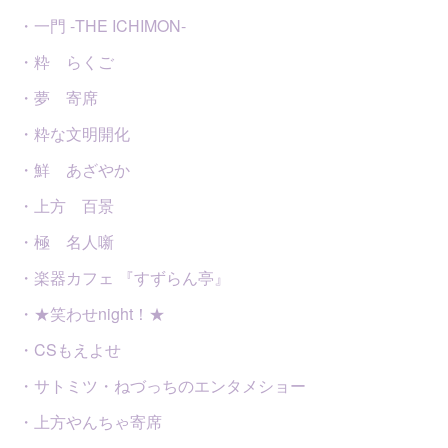
・一門 -THE ICHIMON-
・粋 らくご
・夢 寄席
・粋な文明開化
・鮮 あざやか
・上方 百景
・極 名人噺
・楽器カフェ 『すずらん亭』
・★笑わせnight！★
・CSもえよせ
・サトミツ・ねづっちのエンタメショー
・上方やんちゃ寄席