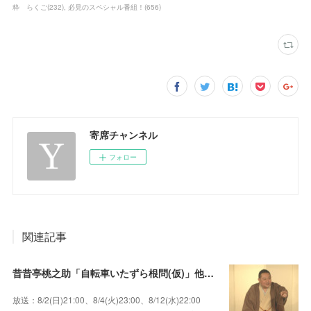
粋 らくご
(
232
)
必見のスペシャル番組！
(
656
)
寄席チャンネル
フォロー
関連記事
昔昔亭桃之助「自転車いたずら根問(仮)」他～師匠・桃太郎のいない初めての桜の季節の独演会！
放送：8/2(日)21:00、8/4(火)23:00、8/12(水)22:00