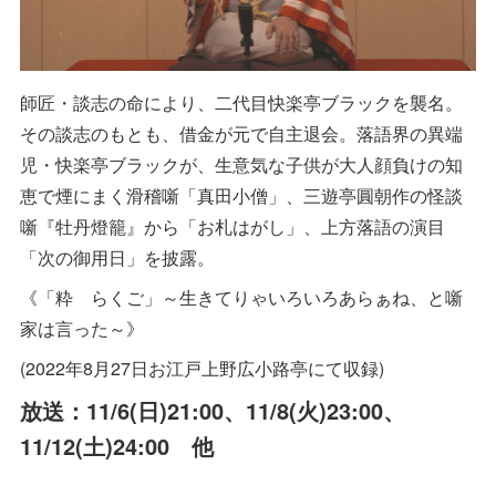
師匠・談志の命により、二代目快楽亭ブラックを襲名。
その談志のもとも、借金が元で自主退会。落語界の異端
児・快楽亭ブラックが、生意気な子供が大人顔負けの知
恵で煙にまく滑稽噺「真田小僧」、三遊亭圓朝作の怪談
噺『牡丹燈籠』から「お札はがし」、上方落語の演目
「次の御用日」を披露。
《「粋 らくご」～生きてりゃいろいろあらぁね、と噺
家は言った～》
(2022年8月27日お江戸上野広小路亭にて収録)
放送：11/6(日)21:00、11/8(火)23:00、
11/12(土)24:00 他