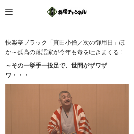
快楽亭ブラック「真田小僧／次の御用日」ほ
か～孤高の落語家が今年も毒を吐きまくる！
～その一挙手一投足で、世間がザワザ
ワ・・・