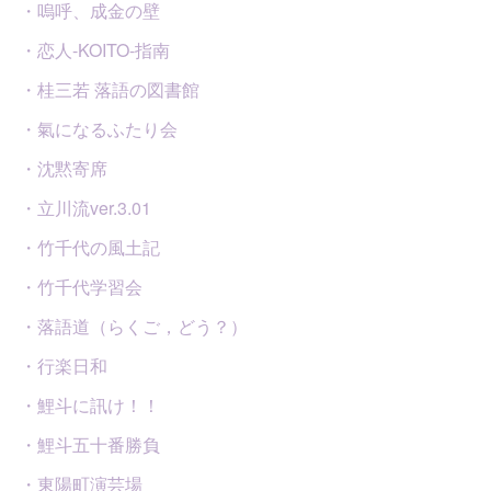
・嗚呼、成金の壁
・恋人-KOITO-指南
・桂三若 落語の図書館
・氣になるふたり会
・沈黙寄席
・立川流ver.3.01
・竹千代の風土記
・竹千代学習会
・落語道（らくご，どう？）
・行楽日和
・鯉斗に訊け！！
・鯉斗五十番勝負
・東陽町演芸場