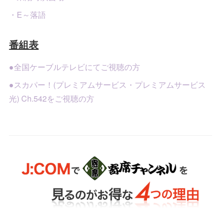
・E～落語
番組表
●全国ケーブルテレビにてご視聴の方
●スカパー！(プレミアムサービス・プレミアムサービス
光) Ch.542をご視聴の方