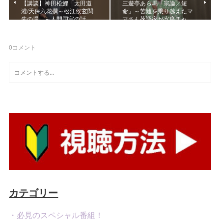
【講談】神田松鯉「太田道
三遊亭あら馬「宗論／短
灌/天保六花撰～松江侯玄関
命」～苦難を乗り越えたマ
先の場」～人間国宝の話…
マさん落語家が寄席チャ…
0
コメント
カテゴリー
・必見のスペシャル番組！