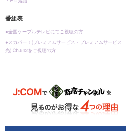
・E～落語
番組表
●全国ケーブルテレビにてご視聴の方
●スカパー！(プレミアムサービス・プレミアムサービス
光) Ch.542をご視聴の方