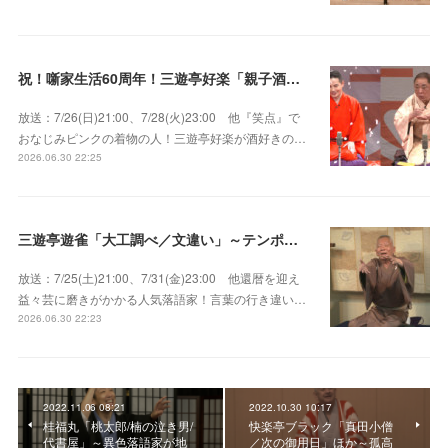
祝！噺家生活60周年！三遊亭好楽「親子酒」錦笑亭満堂「桜ん坊」～満堂フェス2026
放送：7/26(日)21:00、7/28(火)23:00 他『笑点』で
おなじみピンクの着物の人！三遊亭好楽が酒好きの…
2026.06.30 22:25
三遊亭遊雀「大工調べ／文違い」～テンポよくたたみかける語り口で人気・実力とも屈指！
放送：7/25(土)21:00、7/31(金)23:00 他還暦を迎え
益々芸に磨きがかかる人気落語家！言葉の行き違い…
2026.06.30 22:23
2022.11.06 08:21
2022.10.30 10:17
桂福丸「桃太郎/楠の泣き男/
快楽亭ブラック「真田小僧
代書屋」～異色落語家が地
／次の御用日」ほか～孤高