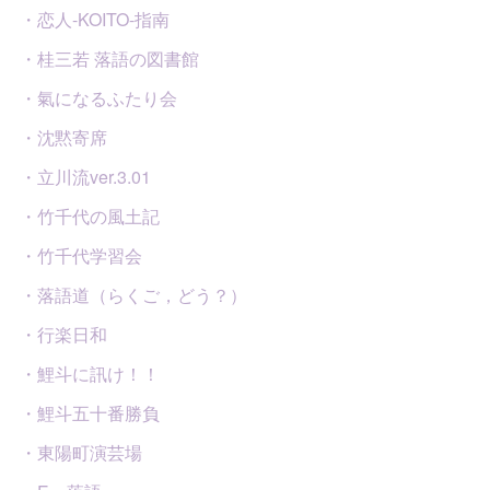
・恋人-KOITO-指南
・桂三若 落語の図書館
・氣になるふたり会
・沈黙寄席
・立川流ver.3.01
・竹千代の風土記
・竹千代学習会
・落語道（らくご，どう？）
・行楽日和
・鯉斗に訊け！！
・鯉斗五十番勝負
・東陽町演芸場