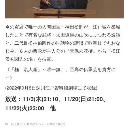
今の寄席で唯一の人間国宝・神田松鯉が、江戸城を築城
したことで有名な武将・太田道灌の山吹にまつわる逸話
と、二代目松林伯圓作の世話物の講談で歌舞伎でもおな
じみ、６人の悪党が主人公の『天保六花撰』から「松江
侯玄関先の場」を披露。
《「極 名人噺」～唯一無二、至高の伝承芸を貴方に
～》
(2022年9月8日深川江戸資料館劇場にて収録)
放送：11/3(木)21:10、11/20(日)21:00、
11/22(火)23:00 他
極 名人噺
(
21
)
必見のスペシャル番組！
(
656
)