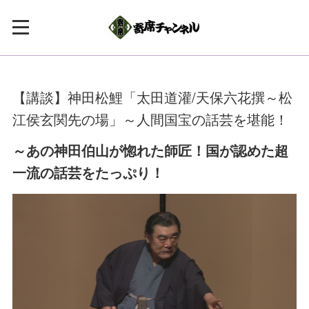
【講談】神田松鯉「太田道灌/天保六花撰～松
江侯玄関先の場」～人間国宝の話芸を堪能！
～あの神田伯山が惚れた師匠！国が認めた超
一流の話芸をたっぷり！