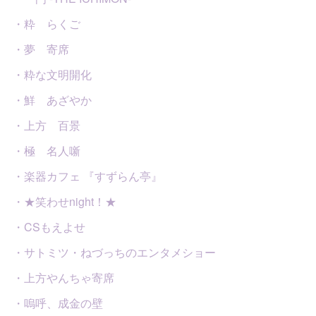
・粋 らくご
・夢 寄席
・粋な文明開化
・鮮 あざやか
・上方 百景
・極 名人噺
・楽器カフェ 『すずらん亭』
・★笑わせnight！★
・CSもえよせ
・サトミツ・ねづっちのエンタメショー
・上方やんちゃ寄席
・嗚呼、成金の壁