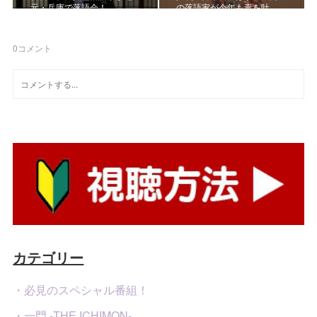
元・兵庫で落語会！
の落語家が今年も毒を吐…
0
コメント
カテゴリー
・必見のスペシャル番組！
・一門 -THE ICHIMON-