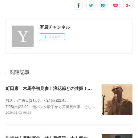
寄席チャンネル
フォロー
関連記事
町田康 木馬亭初見参！浪花節との共振！～マチダ地蔵尊 他
放送：7/19(日)21:00、7/21(火)22:45、
7/25(土)23:00 他パンク歌手から芥川賞作家、そし…
2026.08.02 08:58
牛抱せん夏独演会 せん夏怪談～大人気女性怪談師とっておきの背筋も凍る…