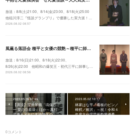
放送：8/8(土)21:00、8/14(金)23:00、8/18(火)25:00
他稲川淳二『怪談グランプリ』で優勝した実力派！…
2026.08.02 08:57
風薫る落語会 種平と女優の競艶～種平に師事した女優たちが百花繚乱に咲き誇る大人気落語会
放送：8/16(日)21:00、8/18(火)22:00、
8/26(水)22:00 他昭和の爆笑王・初代三平に師事し…
2026.08.02 08:56
2023.05.15 07:45
2023.05.02 10:17
【講談】宝井琴鶴「塙保己
林家はな平「看板のピン／
一 愛の巾着袋」ほか～真打
棒鱈／鰍沢」～祝！令和４
昇進とともに名跡襲名の…
年度文化庁芸術祭賞優秀…
0
コメント