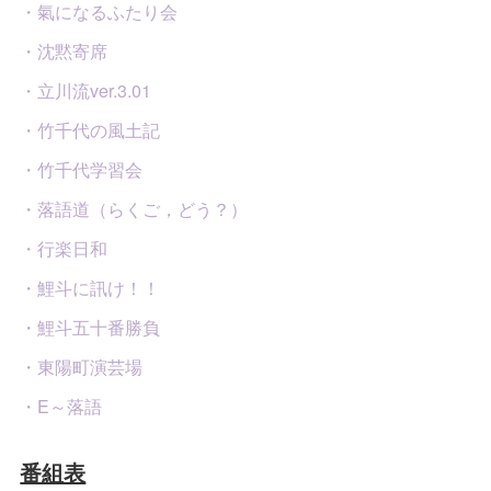
・氣になるふたり会
・沈黙寄席
・立川流ver.3.01
・竹千代の風土記
・竹千代学習会
・落語道（らくご，どう？）
・行楽日和
・鯉斗に訊け！！
・鯉斗五十番勝負
・東陽町演芸場
・E～落語
番組表