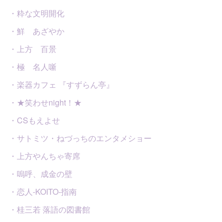
・粋な文明開化
・鮮 あざやか
・上方 百景
・極 名人噺
・楽器カフェ 『すずらん亭』
・★笑わせnight！★
・CSもえよせ
・サトミツ・ねづっちのエンタメショー
・上方やんちゃ寄席
・嗚呼、成金の壁
・恋人-KOITO-指南
・桂三若 落語の図書館