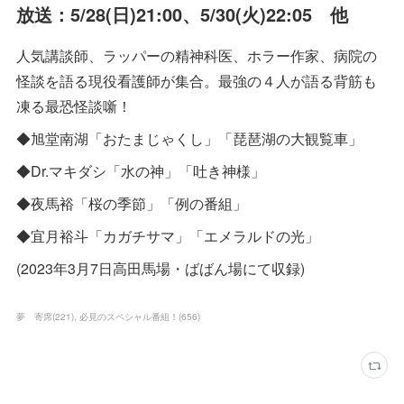
放送：5/28(日)21:00、5/30(火)22:05 他
人気講談師、ラッパーの精神科医、ホラー作家、病院の
怪談を語る現役看護師が集合。最強の４人が語る背筋も
凍る最恐怪談噺！
◆旭堂南湖「おたまじゃくし」「琵琶湖の大観覧車」
◆Dr.マキダシ「水の神」「吐き神様」
◆夜馬裕「桜の季節」「例の番組」
◆宜月裕斗「カガチサマ」「エメラルドの光」
(2023年3月7日高田馬場・ばばん場にて収録)
夢 寄席
(
221
)
必見のスペシャル番組！
(
656
)