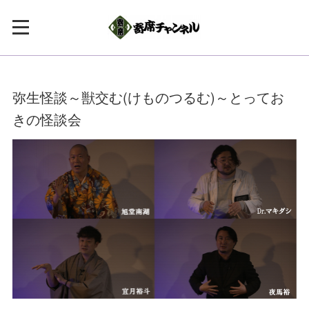
弥生怪談～獣交む(けものつるむ)～とってお
きの怪談会