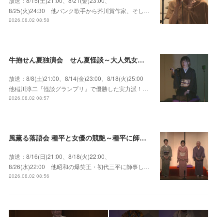
放送：8/15(土)21:00、8/21(金)23:00、
8/25(火)24:30 他パンク歌手から芥川賞作家、そし…
2026.08.02 08:58
牛抱せん夏独演会 せん夏怪談～大人気女性怪談師とっておきの背筋も凍る…
放送：8/8(土)21:00、8/14(金)23:00、8/18(火)25:00
他稲川淳二『怪談グランプリ』で優勝した実力派！…
2026.08.02 08:57
風薫る落語会 種平と女優の競艶～種平に師事した女優たちが百花繚乱に咲き誇る大人気落語会
放送：8/16(日)21:00、8/18(火)22:00、
8/26(水)22:00 他昭和の爆笑王・初代三平に師事し…
2026.08.02 08:56