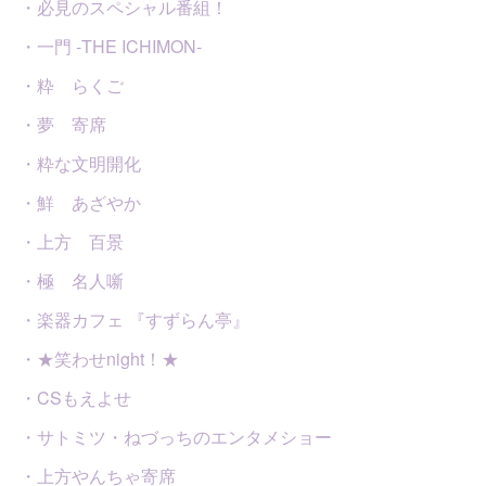
・必見のスペシャル番組！
・一門 -THE ICHIMON-
・粋 らくご
・夢 寄席
・粋な文明開化
・鮮 あざやか
・上方 百景
・極 名人噺
・楽器カフェ 『すずらん亭』
・★笑わせnight！★
・CSもえよせ
・サトミツ・ねづっちのエンタメショー
・上方やんちゃ寄席