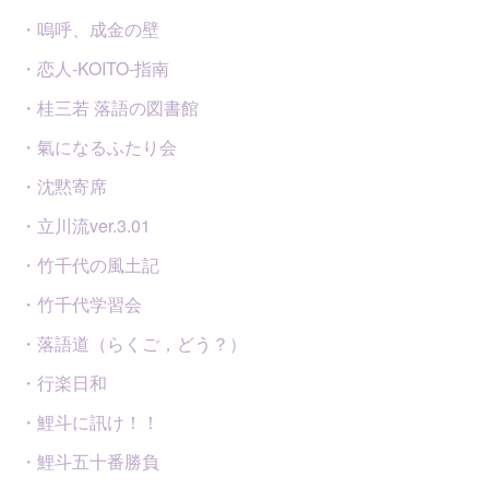
・嗚呼、成金の壁
・恋人-KOITO-指南
・桂三若 落語の図書館
・氣になるふたり会
・沈黙寄席
・立川流ver.3.01
・竹千代の風土記
・竹千代学習会
・落語道（らくご，どう？）
・行楽日和
・鯉斗に訊け！！
・鯉斗五十番勝負