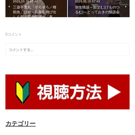
2023.05.15 07:46
2023.05.15 07:43
三遊亭鬼丸「ぞろぞろ／権
弥生怪談～獣交む(けものつ
助魚」ほか～高座を飛び出
るむ)～とっておきの怪談会
し八面六臂の活躍の「鬼…
0
コメント
カテゴリー