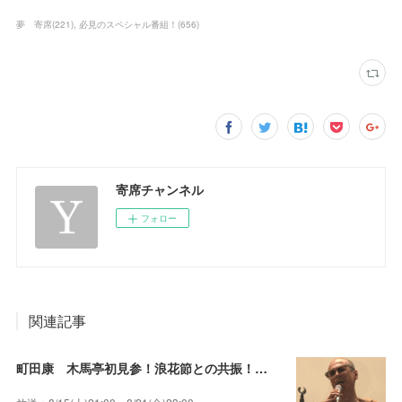
夢 寄席
(
221
)
必見のスペシャル番組！
(
656
)
寄席チャンネル
フォロー
関連記事
町田康 木馬亭初見参！浪花節との共振！～マチダ地蔵尊 他