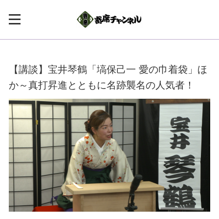
【講談】宝井琴鶴「塙保己一 愛の巾着袋」ほ
か～真打昇進とともに名跡襲名の人気者！