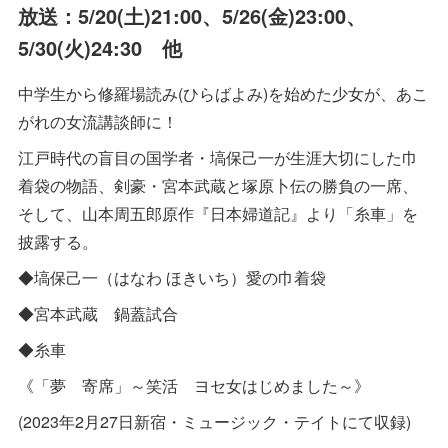
放送：5/20(土)21:00、5/26(金)23:00、
5/30(火)24:30 他
中学生から修羅場読み(ひらばよみ)を始めた少女が、あこ
がれの女流講談師に！
江戸時代の盲目の国学者・塙保己一が生涯大切にした巾
着袋の物語、剣豪・宮本武蔵と塚原卜伝の勝負の一席、
そして、山本周五郎原作『日本婦道記』より「糸車」を
披露する。
◆塙保己一（はなわ ほきいち）愛の巾着袋
◆宮本武蔵 鍋蓋試合
◆糸車
《「夢 寄席」～笑活 ヨセ女はじめました～》
(2023年2月27日新宿・ミュージック・テイトにて収録)