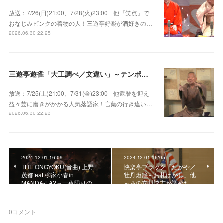
放送：7/26(日)21:00、7/28(火)23:00 他『笑点』で
おなじみピンクの着物の人！三遊亭好楽が酒好きの…
2026.06.30 22:25
三遊亭遊雀「大工調べ／文違い」～テンポよくたたみかける語り口で人気・実力とも屈指！
放送：7/25(土)21:00、7/31(金)23:00 他還暦を迎え
益々芸に磨きがかかる人気落語家！言葉の行き違い…
2026.06.30 22:23
2024.12.01 16:09
2024.12.01 16:05
THE ONGYOKU(音曲) 上野
快楽亭ブラック「たがや／
茂都feat.柳家小春in
牡丹燈籠～お札はがし」他
MANDA-LA2～一夜限りの…
～あの立川談志が認めた…
0
コメント