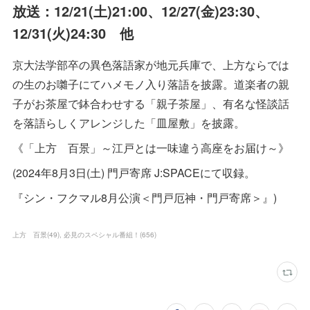
放送：12/21(土)21:00、12/27(金)23:30、
12/31(火)24:30 他
京大法学部卒の異色落語家が地元兵庫で、上方ならでは
の生のお囃子にてハメモノ入り落語を披露。道楽者の親
子がお茶屋で鉢合わせする「親子茶屋」、有名な怪談話
を落語らしくアレンジした「皿屋敷」を披露。
《「上方 百景」～江戸とは一味違う高座をお届け～》
(2024年8月3日(土) 門戸寄席 J:SPACEにて収録。
『シン・フクマル8月公演＜門戸厄神・門戸寄席＞』)
上方 百景
(
49
)
必見のスペシャル番組！
(
656
)