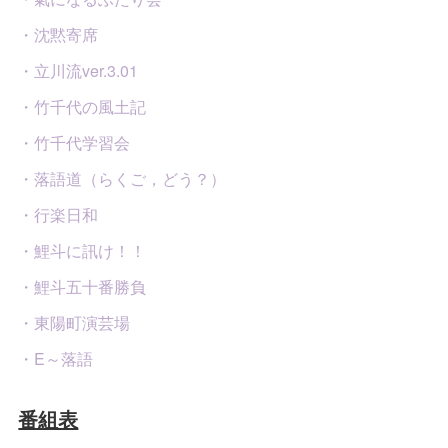
・沈黙寄席
・立川流ver.3.01
・竹千代の風土記
・竹千代学習会
・落語道（らくご，どう？）
・行楽日和
・鯉斗に訊け！！
・鯉斗五十番勝負
・東陽町演芸場
・E～落語
番組表