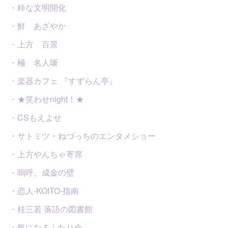
・粋な文明開化
・鮮 あざやか
・上方 百景
・極 名人噺
・楽器カフェ 『すずらん亭』
・★笑わせnight！★
・CSもえよせ
・サトミツ・ねづっちのエンタメショー
・上方やんちゃ寄席
・嗚呼、成金の壁
・恋人-KOITO-指南
・桂三若 落語の図書館
・氣になるふたり会