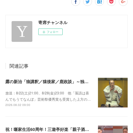
寄席チャンネル
フォロー
関連記事
露の新治「狼講釈／猿後家／鹿政談」～独演会は毎回満員御礼！上方の人気重鎮落語家！
放送：8/22(土)21:00、8/28(金)23:00 他「落語は喜
んでもうてなんぼ」芸術祭優秀賞も受賞した上方の…
2026.08.02 09:00
祝！噺家生活60周年！三遊亭好楽「親子酒」錦笑亭満堂「桜ん坊」～満堂フェス2026