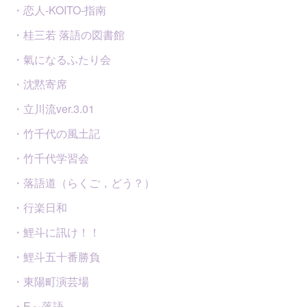
・恋人-KOITO-指南
・桂三若 落語の図書館
・氣になるふたり会
・沈黙寄席
・立川流ver.3.01
・竹千代の風土記
・竹千代学習会
・落語道（らくご，どう？）
・行楽日和
・鯉斗に訊け！！
・鯉斗五十番勝負
・東陽町演芸場
・E～落語