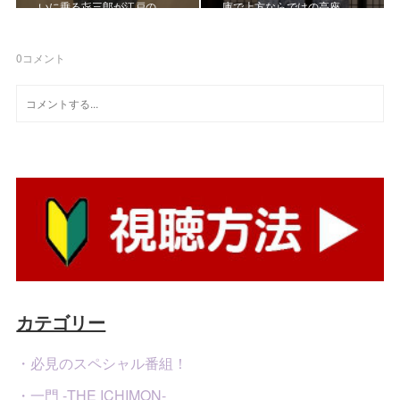
いに乗る㐂三郎が江戸の…
庫で上方ならではの高座…
0
コメント
カテゴリー
・必見のスペシャル番組！
・一門 -THE ICHIMON-