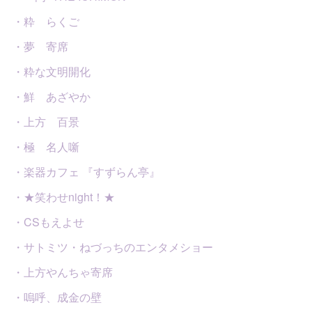
・粋 らくご
・夢 寄席
・粋な文明開化
・鮮 あざやか
・上方 百景
・極 名人噺
・楽器カフェ 『すずらん亭』
・★笑わせnight！★
・CSもえよせ
・サトミツ・ねづっちのエンタメショー
・上方やんちゃ寄席
・嗚呼、成金の壁