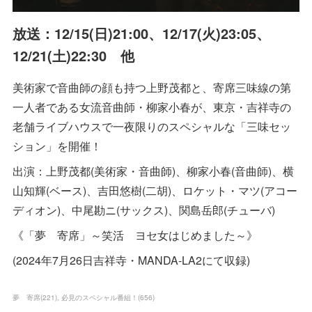
放送：12/15(日)21:00、12/17(火)23:05、
12/21(土)22:30 他
美術家で音曲師の顔も持つ上野茂都と、寄席三味線の第
一人者である女流音曲師・柳家小春が、東京・吉祥寺の
老舗ライブハウスで一夜限りのスペシャルな「三味セッ
ション」を開催！
出演：上野茂都(美術家・音曲師)、柳家小春(音曲師)、横
山知輝(ベース)、吉田悠樹(二胡)、ロケット・マツ(アコー
ディオン)、中尾勘ニ(サックス)、関島岳郎(チューバ)
《「夢 寄席」～笑活 ヨセ女はじめました～》
(2024年7月26日吉祥寺・MANDA-LA2にて収録)
夢 寄席
(
221
)
必見のスペシャル番組！
(
656
)