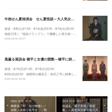
牛抱せん夏独演会 せん夏怪談～大人気女性怪談師とっておきの背筋も凍る…
放送：8/8(土)21:00、8/14(金)23:00、8/18(火)25:00
他稲川淳二『怪談グランプリ』で優勝した実力派！…
2026.08.02 08:57
風薫る落語会 種平と女優の競艶～種平に師事した女優たちが百花繚乱に咲き誇る大人気落語会
放送：8/16(日)21:00、8/18(火)22:00、
8/26(水)22:00 他昭和の爆笑王・初代三平に師事し…
2026.08.02 08:56
2024.12.01 16:15
2024.12.01 16:07
柳家㐂三郎「化け物使い／
桂福丸「親子茶屋／皿屋
佃祭／居残り佐平次」～勢
敷」～異色落語家が地元兵