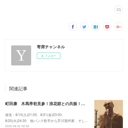
寄席チャンネル
フォロー
関連記事
町田康 木馬亭初見参！浪花節との共振！～マチダ地蔵尊 他
放送：8/15(土)21:00、8/21(金)23:00、
8/25(火)24:30 他パンク歌手から芥川賞作家、そし…
2026.08.02 08:58